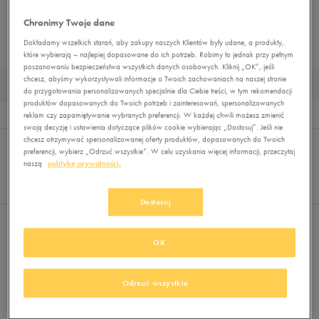
SPODNIE
KOMPLETY DRESOWE
LEGGINSY
BEZRĘKAWNIKI
Chronimy Twoje dane
Dokładamy wszelkich starań, aby zakupy naszych Klientów były udane, a produkty,
KURTKI PRZEJŚCIOWE
KURTKI ZIMOWE
MUST HAVE
które wybierają – najlepiej dopasowane do ich potrzeb. Robimy to jednak przy pełnym
poszanowaniu bezpieczeństwa wszystkich danych osobowych. Kliknij „OK”, jeśli
chcesz, abyśmy wykorzystywali informacje o Twoich zachowaniach na naszej stronie
KURTKI ZIMOWE MĘSKIE KOLOR GRANATOWY
do przygotowania personalizowanych specjalnie dla Ciebie treści, w tym rekomendacji
produktów dopasowanych do Twoich potrzeb i zainteresowań, spersonalizowanych
Wyników
0
reklam czy zapamiętywanie wybranych preferencji. W każdej chwili możesz zmienić
swoją decyzję i ustawienia dotyczące plików cookie wybierając „Dostosuj”. Jeśli nie
Sortuj:
chcesz otrzymywać spersonalizowanej oferty produktów, dopasowanych do Twoich
FILTRUJ
(1)
REKOMENDOWANE
preferencji, wybierz „Odrzuć wszystkie”. W celu uzyskania więcej informacji, przeczytaj
Pokaż
naszą
politykę prywatności.
60
z 0
Dostosuj
Wybrane filtry:
GRANATOWY
Wyczyść filtry
OK
Odrzuć wszystkie