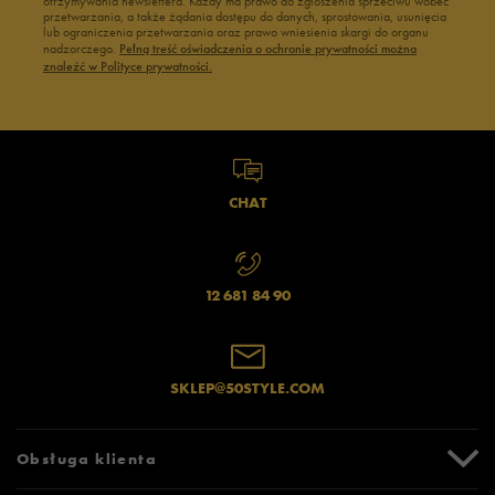
otrzymywania newslettera. Każdy ma prawo do zgłoszenia sprzeciwu wobec
przetwarzania, a także żądania dostępu do danych, sprostowania, usunięcia
lub ograniczenia przetwarzania oraz prawo wniesienia skargi do organu
nadzorczego.
Pełną treść oświadczenia o ochronie prywatności można
znaleźć w Polityce prywatności.
CHAT
12 681 84 90
SKLEP@50STYLE.COM
Obsługa klienta