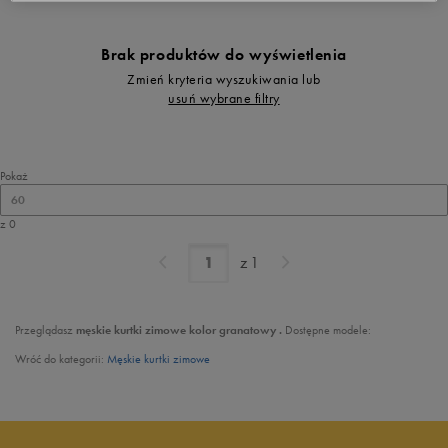
Brak produktów do wyświetlenia
Zmień kryteria wyszukiwania lub
usuń wybrane filtry
Pokaż
60
z 0
z
1
Przeglądasz
męskie kurtki zimowe kolor granatowy .
Dostępne modele:
Wróć do kategorii:
Męskie kurtki zimowe