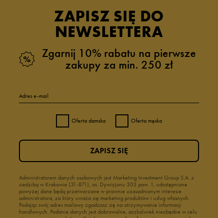
ZAPISZ SIĘ DO
NEWSLETTERA
Zgarnij 10% rabatu na pierwsze
zakupy za min. 250 zł
Adres e-mail
Oferta damska
Oferta męska
ZAPISZ SIĘ
Administratorem danych osobowych jest Marketing Investment Group S.A. z
siedzibą w Krakowie (31-871), os. Dywizjonu 303 paw. 1, udostępnione
powyżej dane będą przetwarzane w prawnie uzasadnionym interesie
administratora, za który uważa się marketing produktów i usług własnych.
Podając swój adres mailowy zgadzasz się na otrzymywanie informacji
handlowych. Podanie danych jest dobrowolne, aczkolwiek niezbędne w celu