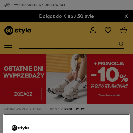
ZWROT DO 30 DNI. W KLUBIE DO 60 DNI.
×
Dołącz do Klubu 50 style
STRONA GŁÓWNA
MĘSKIE
UBRANIA
KURTKI ZIMOWE
UBRANIA
KOSZULKI
KOSZULKI POLO
SPODENKI
KĄPIELÓWKI
TOPY
BLUZY