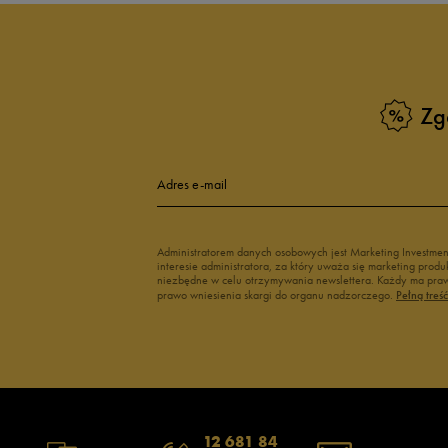
Zg
Adres e-mail
Administratorem danych osobowych jest Marketing Investme
interesie administratora, za który uważa się marketing pro
niezbędne w celu otrzymywania newslettera. Każdy ma prawo
prawo wniesienia skargi do organu nadzorczego.
Pełną treś
12 681 84