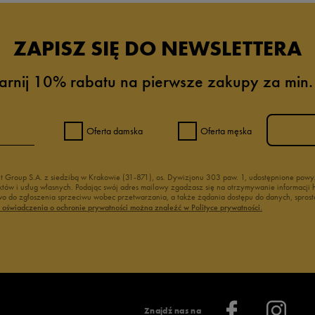
ZAPISZ SIĘ DO NEWSLETTERA
arnij 10% rabatu na pierwsze zakupy za min.
Oferta damska
Oferta męska
nt Group S.A. z siedzibą w Krakowie (31-871), os. Dywizjonu 303 paw. 1, udostępnione po
duktów i usług własnych. Podając swój adres mailowy zgadzasz się na otrzymywanie informacj
 do zgłoszenia sprzeciwu wobec przetwarzania, a także żądania dostępu do danych, sprost
ć oświadczenia o ochronie prywatności można znaleźć w Polityce prywatności.
Znajdź nas na