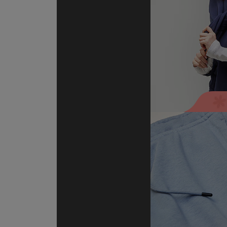
Skechers
Timberland
Umbro
Under Armour
Up8
U.S. Polo ASSN.
Vans