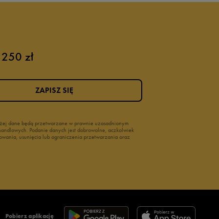
 250 zł
ZAPISZ SIĘ
wyżej dane będą przetwarzane w prawnie uzasadnionym
i handlowych. Podanie danych jest dobrowolne, aczkolwiek
owania, usunięcia lub ograniczenia przetwarzania oraz
Pobierz aplikację