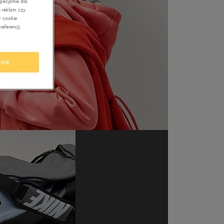
ecjalnie dla
 reklam czy
w cookie
eferencji,
OK