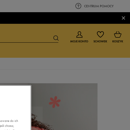
CENTRUM POMOCY
×
MOJE KONTO
SCHOWEK
KOSZYK
BUTY DLA CHŁOPCA
BUTY DLA DZIEWCZYNKI
0-4 lat
0-4 lat
4-8 lat
4-8 lat
9-16 lat
9-16 lat
asowane do ich
śli chcesz,