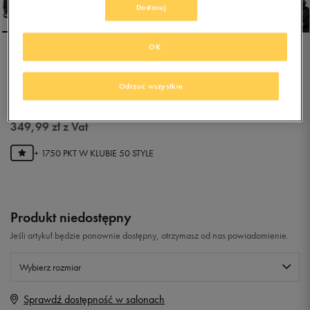
Dostosuj
OK
NEW BALANCE 754
Odrzuć wszystkie
0.0
(
0
)
349,99
zł
z Vat
+ 1750 PKT W
KLUBIE 50 STYLE
Produkt niedostępny
Jeśli artykuł będzie ponownie dostępny, otrzymasz od nas powiadomienie.
Wybierz rozmiar
Sprawdź dostępność w salonach
Rozmiary EU
Rozmiary US