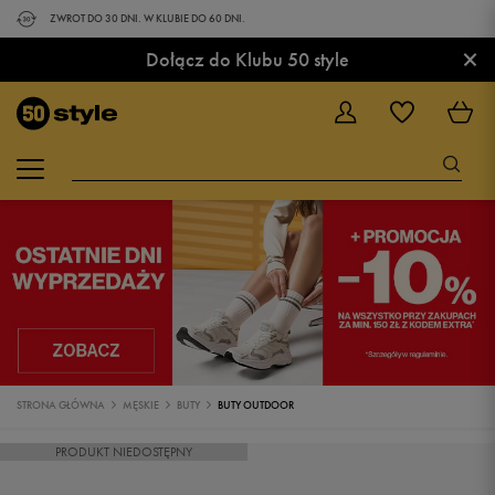
ZWROT DO 30 DNI. W KLUBIE DO 60 DNI.
×
Dołącz do Klubu 50 style
STRONA GŁÓWNA
MĘSKIE
BUTY
BUTY OUTDOOR
PRODUKT NIEDOSTĘPNY