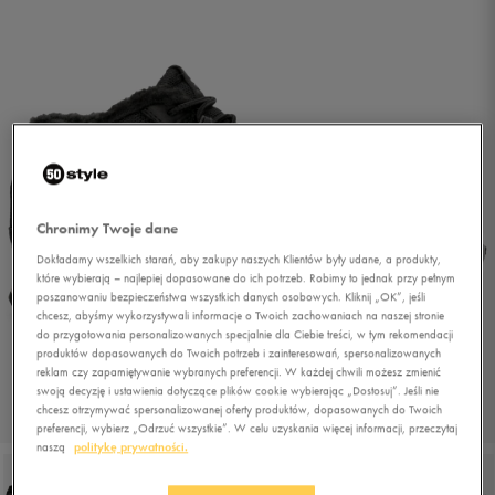
Chronimy Twoje dane
Dokładamy wszelkich starań, aby zakupy naszych Klientów były udane, a produkty,
które wybierają – najlepiej dopasowane do ich potrzeb. Robimy to jednak przy pełnym
poszanowaniu bezpieczeństwa wszystkich danych osobowych. Kliknij „OK”, jeśli
chcesz, abyśmy wykorzystywali informacje o Twoich zachowaniach na naszej stronie
do przygotowania personalizowanych specjalnie dla Ciebie treści, w tym rekomendacji
produktów dopasowanych do Twoich potrzeb i zainteresowań, spersonalizowanych
reklam czy zapamiętywanie wybranych preferencji. W każdej chwili możesz zmienić
swoją decyzję i ustawienia dotyczące plików cookie wybierając „Dostosuj”. Jeśli nie
chcesz otrzymywać spersonalizowanej oferty produktów, dopasowanych do Twoich
1/6
preferencji, wybierz „Odrzuć wszystkie”. W celu uzyskania więcej informacji, przeczytaj
naszą
politykę prywatności.