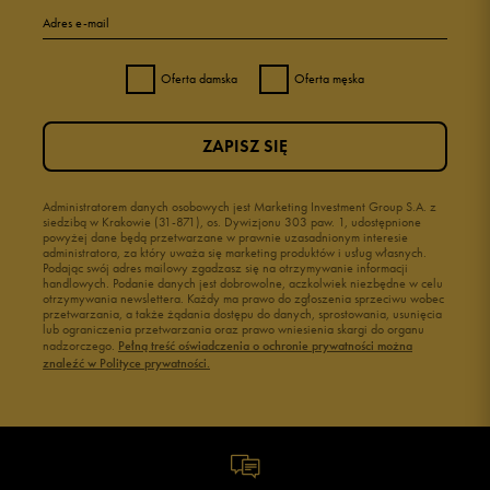
Adres e-mail
Oferta damska
Oferta męska
ZAPISZ SIĘ
Administratorem danych osobowych jest Marketing Investment Group S.A. z
siedzibą w Krakowie (31-871), os. Dywizjonu 303 paw. 1, udostępnione
powyżej dane będą przetwarzane w prawnie uzasadnionym interesie
administratora, za który uważa się marketing produktów i usług własnych.
Podając swój adres mailowy zgadzasz się na otrzymywanie informacji
handlowych. Podanie danych jest dobrowolne, aczkolwiek niezbędne w celu
otrzymywania newslettera. Każdy ma prawo do zgłoszenia sprzeciwu wobec
przetwarzania, a także żądania dostępu do danych, sprostowania, usunięcia
lub ograniczenia przetwarzania oraz prawo wniesienia skargi do organu
nadzorczego.
Pełną treść oświadczenia o ochronie prywatności można
znaleźć w Polityce prywatności.