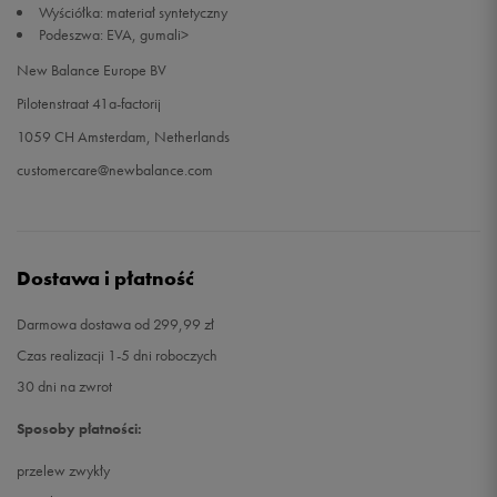
Wyściółka: materiał syntetyczny
Podeszwa: EVA, gumali>
45,5
29,5 cm
Powiadom o dostępności
New Balance Europe BV
Pilotenstraat 41a-factorij
46,5
30 cm
Powiadom o dostępności
1059 CH Amsterdam, Netherlands
47,5
31 cm
Powiadom o dostępności
customercare@newbalance.com
Dostawa i płatność
Darmowa dostawa od 299,99 zł
Czas realizacji 1-5 dni roboczych
30 dni na zwrot
Sposoby płatności:
przelew zwykły