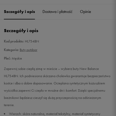
40
25 cm
Powiadom o dostępności
Szczegóły i opis
Dostawa i płatność
Opinie
40,5
25,5 cm
Powiadom o dostępności
Szczegóły i opis
41,5
26 cm
Powiadom o dostępności
Kod produktu:
HL754BN
42
26,5 cm
Powiadom o dostępności
Kategoria:
Buty outdoor
Płeć:
Męskie
42,5
27 cm
Powiadom o dostępności
Zapewnij sobie ciepłą zimę w mieście – wybierz buty New Balance
43
27,5 cm
Powiadom o dostępności
HL754BN. Ich podniesiona skórzana cholewka gwarantuje bezpieczeństwo
kostce i dba o dobre dopasowanie. Ocieplana syntetycznym kożuszkiem
44
28 cm
Powiadom o dostępności
wyściółka zapewni Ci ciepło w mroźne dni i komfort. Dzięki specjalnemu
bieżnikowi będziesz cieszył się dużą przyczepnością na odśnieżonym
44,5
28,5 cm
Powiadom o dostępności
terenie.
Wierzch: skóra naturalna, materiał tekstylny, materiał syntetyczny
45
29 cm
Powiadom o dostępności