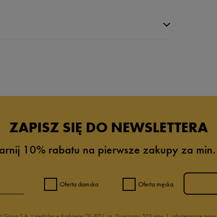
da recenzji
ZAPISZ SIĘ DO NEWSLETTERA
arnij 10% rabatu na pierwsze zakupy za min.
Oferta damska
Oferta męska
nt Group S.A. z siedzibą w Krakowie (31-871), os. Dywizjonu 303 paw. 1, udostępnione po