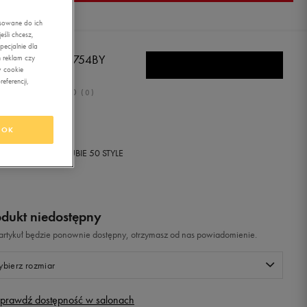
asowane do ich
śli chcesz,
ecjalnie dla
W BALANCE H754BY
 reklam czy
w cookie
eferencji,
0.0
(
0
)
9,99
zł
z Vat
OK
+ 1250 PKT W
KLUBIE 50 STYLE
odukt niedostępny
i artykuł będzie ponownie dostępny, otrzymasz od nas powiadomienie.
bierz rozmiar
prawdź dostępność w salonach
Rozmiary EU
Rozmiary US