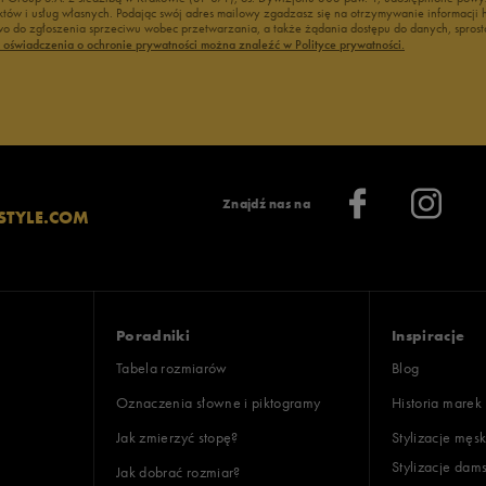
duktów i usług własnych. Podając swój adres mailowy zgadzasz się na otrzymywanie informacj
 do zgłoszenia sprzeciwu wobec przetwarzania, a także żądania dostępu do danych, sprost
ć oświadczenia o ochronie prywatności można znaleźć w Polityce prywatności.
Znajdź nas na
STYLE.COM
Poradniki
Inspiracje
Tabela rozmiarów
Blog
Oznaczenia słowne i piktogramy
Historia marek
Jak zmierzyć stopę?
Stylizacje męsk
Stylizacje dam
Jak dobrać rozmiar?