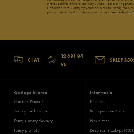
interesie administratora, za który uważa się marketing pro
niezbędne w celu otrzymywania newslettera. Każdy ma prawo
prawo wniesienia skargi do organu nadzorczego.
Pełną treś
12 681 84
CHAT
SKLEP@50
90
Obsługa klienta
Informacje
Centrum Pomocy
Promocje
Zwroty i reklamacje
Karta podarunkowa
Formy i koszty dostawy
Newsletter
Formy płatności
Bezpieczne zakupy (SSL)