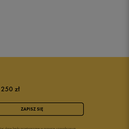
 250 zł
ZAPISZ SIĘ
wyżej dane będą przetwarzane w prawnie uzasadnionym