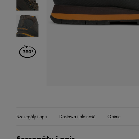
Skechers
Timberland
Umbro
Under Armour
Up8
U.S. Polo ASSN.
Vans
Szczegóły i opis
Dostawa i płatność
Opinie
Szczegóły i opis