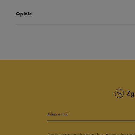
Opinie
Produkt nie posia
Zg
Adres e-mail
Administratorem danych osobowych jest Marketing Investme