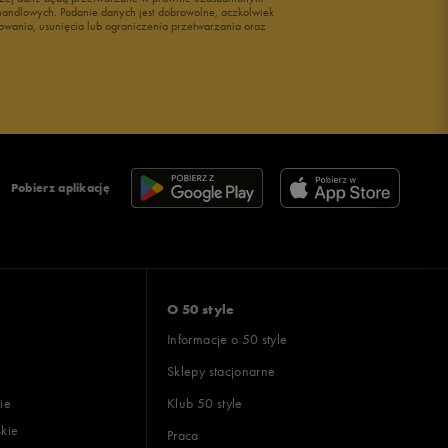
i handlowych. Podanie danych jest dobrowolne, aczkolwiek
owania, usunięcia lub ograniczenia przetwarzania oraz
Pobierz aplikację
O 50 style
Informacje o 50 style
Sklepy stacjonarne
ie
Klub 50 style
skie
Praca