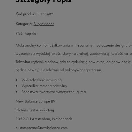
Kod produktu:
H754BY
Kategoria:
Buty outdoor
Płeć:
Męskie
Maksymalny komfort użytkowania w niebanalnym połączeniu designu b
wykonane z wysokiej jakości skóry naturalnej, zapewniają trwałość na l
Tekstylna wyściółka odpowiada za cyrkulację powietrza, dając świeżość p
będzie pewny, niezależnie od pokonywanego terenu.
Wierzch: skóra naturalna
Wyściółka: materiał tekstylny
Podeszwa: tworzywo syntetyczne, guma
New Balance Europe BV
Pilotenstraat 41a-factorij
1059 CH Amsterdam, Netherlands
customercare@newbalance.com