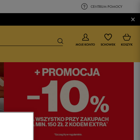
CENTRUM POMOCY
×
MOJE KONTO
SCHOWEK
KOSZYK
BUTY DLA CHŁOPCA
BUTY DLA DZIEWCZYNKI
0-4 lat
0-4 lat
4-8 lat
4-8 lat
9-16 lat
9-16 lat