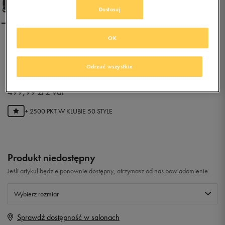
Dostosuj
OK
NEW BALANCE H754LFN
Odrzuć wszystkie
0.0
(
0
)
499,99
zł
z Vat
+ 2500 PKT W
KLUBIE 50 STYLE
Produkt niedostępny
Jeśli artykuł będzie ponownie dostępny, otrzymasz od nas powiadomienie.
Wybierz rozmiar
Sprawdź dostępność w salonach
Rozmiary EU
Rozmiary US