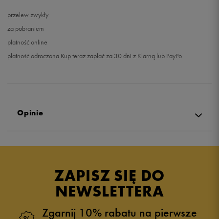
przelew zwykły
za pobraniem
płatność online
płatność odroczona Kup teraz zapłać za 30 dni z Klarną lub PayPo
Opinie
Produkt nie posiada recenzji
ZAPISZ SIĘ DO
NEWSLETTERA
Zgarnij 10% rabatu na pierwsze