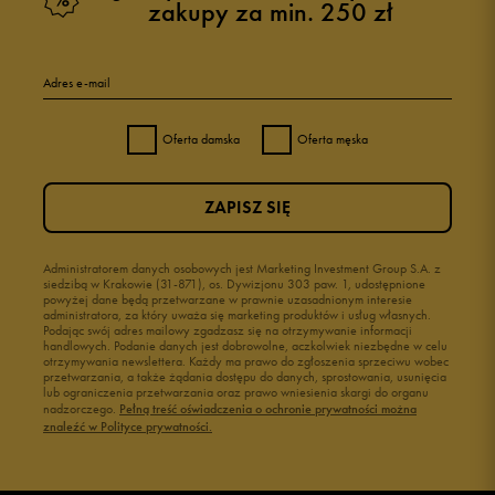
zakupy za min. 250 zł
Adres e-mail
Oferta damska
Oferta męska
ZAPISZ SIĘ
Administratorem danych osobowych jest Marketing Investment Group S.A. z
siedzibą w Krakowie (31-871), os. Dywizjonu 303 paw. 1, udostępnione
powyżej dane będą przetwarzane w prawnie uzasadnionym interesie
administratora, za który uważa się marketing produktów i usług własnych.
Podając swój adres mailowy zgadzasz się na otrzymywanie informacji
handlowych. Podanie danych jest dobrowolne, aczkolwiek niezbędne w celu
otrzymywania newslettera. Każdy ma prawo do zgłoszenia sprzeciwu wobec
przetwarzania, a także żądania dostępu do danych, sprostowania, usunięcia
lub ograniczenia przetwarzania oraz prawo wniesienia skargi do organu
nadzorczego.
Pełną treść oświadczenia o ochronie prywatności można
znaleźć w Polityce prywatności.