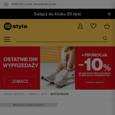
ZWROT DO 30 DNI. W KLUBIE DO 60 DNI.
×
Dołącz do Klubu 50 style
STRONA GŁÓWNA
MĘSKIE
BUTY
BUTY OUTDOOR
PRODUKT NIEDOSTĘPNY