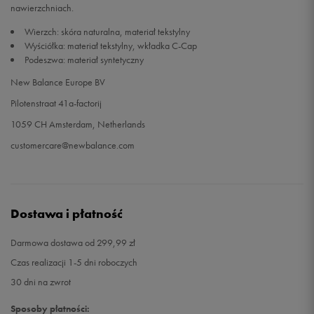
nawierzchniach.
Wierzch: skóra naturalna, materiał tekstylny
45,5
29,5 cm
Powiadom o dostępności
Wyściółka: materiał tekstylny, wkładka C-Cap
Podeszwa: materiał syntetyczny
46,5
30 cm
Powiadom o dostępności
New Balance Europe BV
Pilotenstraat 41a-factorij
47,5
31 cm
Powiadom o dostępności
1059 CH Amsterdam, Netherlands
49
32 cm
Powiadom o dostępności
customercare@newbalance.com
Dostawa i płatność
Darmowa dostawa od 299,99 zł
Czas realizacji 1-5 dni roboczych
30 dni na zwrot
Sposoby płatności: