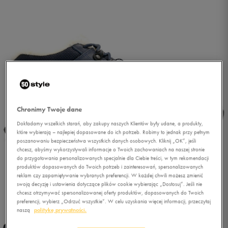
Chronimy Twoje dane
Dokładamy wszelkich starań, aby zakupy naszych Klientów były udane, a produkty,
które wybierają – najlepiej dopasowane do ich potrzeb. Robimy to jednak przy pełnym
poszanowaniu bezpieczeństwa wszystkich danych osobowych. Kliknij „OK”, jeśli
chcesz, abyśmy wykorzystywali informacje o Twoich zachowaniach na naszej stronie
do przygotowania personalizowanych specjalnie dla Ciebie treści, w tym rekomendacji
produktów dopasowanych do Twoich potrzeb i zainteresowań, spersonalizowanych
reklam czy zapamiętywanie wybranych preferencji. W każdej chwili możesz zmienić
swoją decyzję i ustawienia dotyczące plików cookie wybierając „Dostosuj”. Jeśli nie
1/5
chcesz otrzymywać spersonalizowanej oferty produktów, dopasowanych do Twoich
preferencji, wybierz „Odrzuć wszystkie”. W celu uzyskania więcej informacji, przeczytaj
naszą
politykę prywatności.