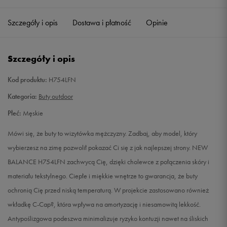
40
25 cm
Powiadom o dostępności
Szczegóły i opis
Dostawa i płatność
Opinie
40,5
25,5 cm
Powiadom o dostępności
Szczegóły i opis
41,5
26 cm
Powiadom o dostępności
Kod produktu:
H754LFN
42
26,5 cm
Powiadom o dostępności
Kategoria:
Buty outdoor
Płeć:
Męskie
42,5
27 cm
Powiadom o dostępności
Mówi się, że buty to wizytówka mężczyzny. Zadbaj, aby model, który
43
27,5 cm
Powiadom o dostępności
wybierzesz na zimę pozwolił pokazać Ci się z jak najlepszej strony. NEW
BALANCE H754LFN zachwycą Cię, dzięki cholewce z połączenia skóry i
44
28 cm
Powiadom o dostępności
materiału tekstylnego. Ciepłe i miękkie wnętrze to gwarancja, że buty
ochronią Cię przed niską temperaturą. W projekcie zastosowano również
44,5
28,5 cm
Powiadom o dostępności
wkładkę C-Cap?, która wpływa na amortyzację i niesamowitą lekkość.
Antypoślizgowa podeszwa minimalizuje ryzyko kontuzji nawet na śliskich
45
29 cm
Powiadom o dostępności