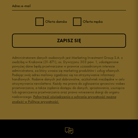
Adres e-mail
Oferta damska
Oferta męska
ZAPISZ SIĘ
Administratorem danych osobowych jest Marketing Investment Group S.A. z
siedzibą w Krakowie (31-871), os. Dywizjonu 303 paw. 1, udostępnione
powyżej dane będą przetwarzane w prawnie uzasadnionym interesie
administratora, za który uważa się marketing produktów i usług własnych.
Podając swój adres mailowy zgadzasz się na otrzymywanie informacji
handlowych. Podanie danych jest dobrowolne, aczkolwiek niezbędne w celu
otrzymywania newslettera. Każdy ma prawo do zgłoszenia sprzeciwu wobec
przetwarzania, a także żądania dostępu do danych, sprostowania, usunięcia
lub ograniczenia przetwarzania oraz prawo wniesienia skargi do organu
nadzorczego.
Pełną treść oświadczenia o ochronie prywatności można
znaleźć w Polityce prywatności.