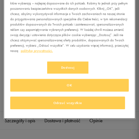
które wybierają – najlepiej dopasowane do ich potrzeb. Robimy to jednak przy pełnym
poszanowaniu bezpieczeństwa wszystkich danych osobowych. Kliknij „OK”, jeśli
chcesz, abyśmy wykorzystywali informacje o Twoich zachowaniach na naszej stronie
0.0
(
0
)
do przygotowania personalizowanych specjalnie dla Ciebie treści, w tym rekomendacji
199,99
zł
z Vat
produktów dopasowanych do Twoich potrzeb i zainteresowań, spersonalizowanych
reklam czy zapamiętywanie wybranych preferencji. W każdej chwili możesz zmienić
swoją decyzję i ustawienia dotyczące plików cookie wybierając „Dostosuj”. Jeśli nie
+ 1000 PKT W
KLUBIE 50 STYLE
chcesz otrzymywać spersonalizowanej oferty produktów, dopasowanych do Twoich
preferencji, wybierz „Odrzuć wszystkie”. W celu uzyskania więcej informacji, przeczytaj
naszą
politykę prywatności.
Produkt niedostępny
Dostosuj
Jeśli artykuł będzie ponownie dostępny, otrzymasz od nas powiadomienie.
OK
Wybierz rozmiar
Sprawdź dostępność w salonach
Rozmiary EU
Rozmiary US
Odrzuć wszystkie
41,5
26 cm
Powiadom o dostępności
Szczegóły i opis
Dostawa i płatność
Opinie
42
26,5 cm
Powiadom o dostępności