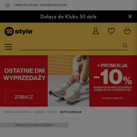
ZWROT DO 30 DNI. W KLUBIE DO 60 DNI.
×
Dołącz do Klubu 50 style
STRONA GŁÓWNA
MĘSKIE
BUTY
BUTY OUTDOOR
PRODUKT NIEDOSTĘPNY