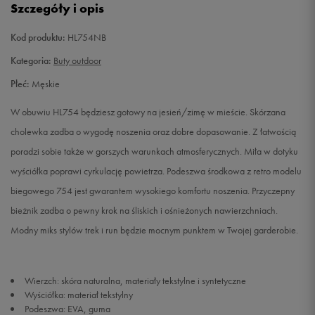
Szczegóły i opis
42,5
27 cm
Powiadom o dostępności
Kod produktu:
HL754NB
43
27,5 cm
Powiadom o dostępności
Kategoria:
Buty outdoor
Płeć:
Męskie
44
28 cm
Powiadom o dostępności
W obuwiu HL754 będziesz gotowy na jesień/zimę w mieście. Skórzana
44,5
28,5 cm
Powiadom o dostępności
cholewka zadba o wygodę noszenia oraz dobre dopasowanie. Z łatwością
poradzi sobie także w gorszych warunkach atmosferycznych. Miła w dotyku
45
29 cm
Powiadom o dostępności
wyściółka poprawi cyrkulację powietrza. Podeszwa środkowa z retro modelu
biegowego 754 jest gwarantem wysokiego komfortu noszenia. Przyczepny
45,5
29,5 cm
Powiadom o dostępności
bieżnik zadba o pewny krok na śliskich i ośnieżonych nawierzchniach.
Modny miks stylów trek i run będzie mocnym punktem w Twojej garderobie.
Wierzch: skóra naturalna, materiały tekstylne i syntetyczne
Wyściółka: materiał tekstylny
Podeszwa: EVA, guma