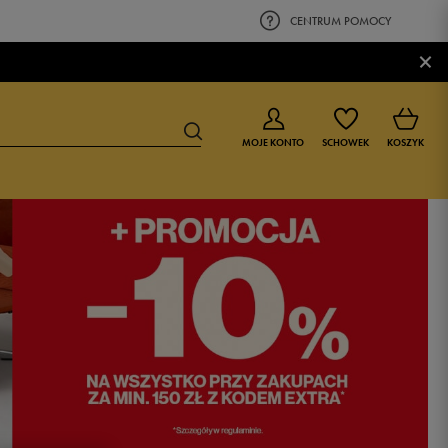
CENTRUM POMOCY
×
MOJE KONTO
SCHOWEK
KOSZYK
BUTY DLA CHŁOPCA
BUTY DLA DZIEWCZYNKI
0-4 lat
0-4 lat
4-8 lat
4-8 lat
9-16 lat
9-16 lat