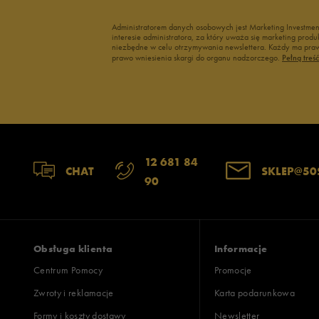
Administratorem danych osobowych jest Marketing Investme
interesie administratora, za który uważa się marketing pro
niezbędne w celu otrzymywania newslettera. Każdy ma prawo
prawo wniesienia skargi do organu nadzorczego.
Pełną treś
12 681 84
CHAT
SKLEP@50
90
Obsługa klienta
Informacje
Centrum Pomocy
Promocje
Zwroty i reklamacje
Karta podarunkowa
Formy i koszty dostawy
Newsletter