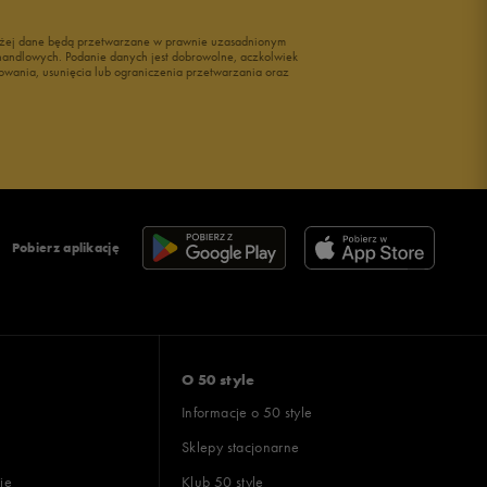
wyżej dane będą przetwarzane w prawnie uzasadnionym
i handlowych. Podanie danych jest dobrowolne, aczkolwiek
owania, usunięcia lub ograniczenia przetwarzania oraz
Pobierz aplikację
O 50 style
Informacje o 50 style
Sklepy stacjonarne
ie
Klub 50 style