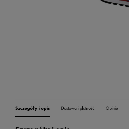
Skechers
Timberland
Umbro
Under Armour
Up8
U.S. Polo ASSN.
Vans
Szczegóły i opis
Dostawa i płatność
Opinie