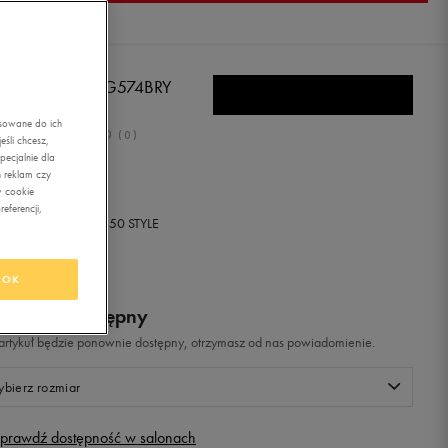
W BALANCE KG574BRY
asowane do ich
0.0
(
0
)
śli chcesz,
ecjalnie dla
ł
z Vat
 reklam czy
w cookie
eferencji,
+ 0 PKT W
KLUBIE 50 STYLE
OK
odukt niedostępny
i artykuł będzie ponownie dostępny, otrzymasz od nas powiadomienie.
bierz rozmiar
prawdź dostępność w salonach
Rozmiary EU
Rozmiary US