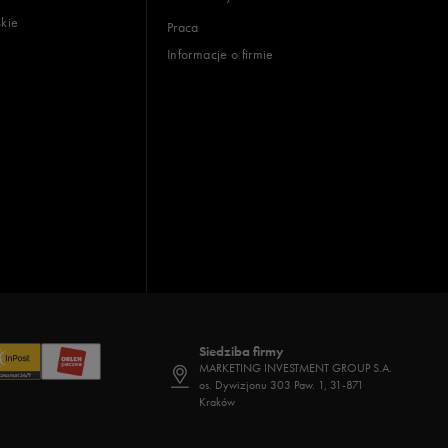
skie
Praca
Informacje o firmie
Siedziba firmy
MARKETING INVESTMENT GROUP S.A.
os. Dywizjonu 303 Paw. 1, 31-871
Kraków