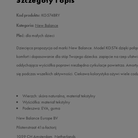
Szczegóły i opis
Kod produktu:
KG574BRY
Kategoria:
New Balance
Płeć:
dla małych dzieci
Dziecięca propozycja od marki New Balance. Model KG574 dzięki połąc
komfort i dopasowanie dla stóp Twojego dziecka. zapięcie na rzep ułatw
oddychająca wyściółka poprawi niezbędna cyrkulacje powietrza. Amort
się podczas wszelkich aktywności. Ciekawa kolorystyka ożywi wiele codzi
Wierzch: skóra naturalna, materiał tekstylny
Wyściółka: materiał tekstylny
Podeszwa: EVA, guma
New Balance Europe BV
Pilotenstraat 41a-factorij
1059 CH Amsterdam, Netherlands