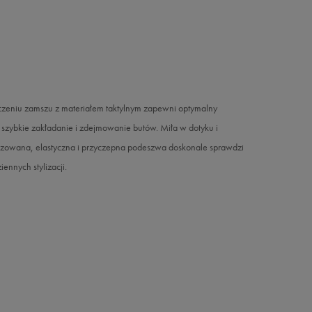
zeniu zamszu z materiałem taktylnym zapewni optymalny
i szybkie zakładanie i zdejmowanie butów. Miła w dotyku i
yzowana, elastyczna i przyczepna podeszwa doskonale sprawdzi
ennych stylizacji.