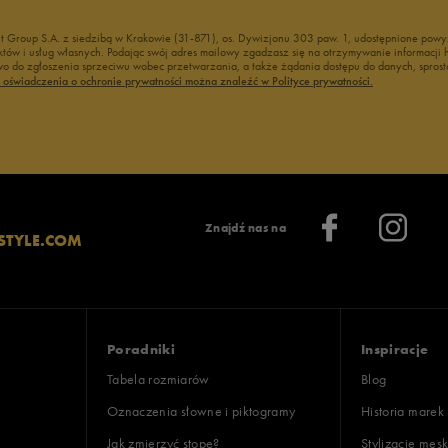
nt Group S.A. z siedzibą w Krakowie (31-871), os. Dywizjonu 303 paw. 1, udostępnione po
duktów i usług własnych. Podając swój adres mailowy zgadzasz się na otrzymywanie informacj
 do zgłoszenia sprzeciwu wobec przetwarzania, a także żądania dostępu do danych, sprost
ć oświadczenia o ochronie prywatności można znaleźć w Polityce prywatności.
Znajdź nas na
STYLE.COM
Poradniki
Inspiracje
Tabela rozmiarów
Blog
Oznaczenia słowne i piktogramy
Historia marek
Jak zmierzyć stopę?
Stylizacje męsk