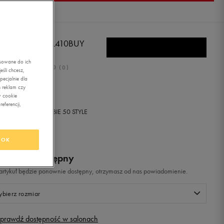
W BALANCE KL410BUY
asowane do ich
0.0
(
0
)
śli chcesz,
ecjalnie dla
,99
zł
z Vat
 reklam czy
w cookie
eferencji,
+ 300 PKT W
KLUBIE 50 STYLE
OK
odukt niedostępny
i artykuł będzie ponownie dostępny, otrzymasz od nas powiadomienie.
bierz rozmiar
prawdź dostępność w salonach
Rozmiary EU
Rozmiary US