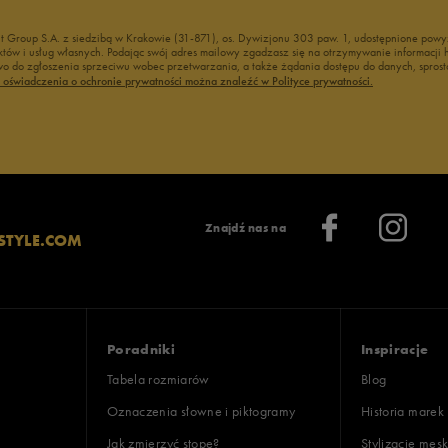
nt Group S.A. z siedzibą w Krakowie (31-871), os. Dywizjonu 303 paw. 1, udostępnione po
duktów i usług własnych. Podając swój adres mailowy zgadzasz się na otrzymywanie informacj
 do zgłoszenia sprzeciwu wobec przetwarzania, a także żądania dostępu do danych, sprost
ć oświadczenia o ochronie prywatności można znaleźć w Polityce prywatności.
Znajdź nas na
STYLE.COM
Poradniki
Inspiracje
Tabela rozmiarów
Blog
Oznaczenia słowne i piktogramy
Historia marek
Jak zmierzyć stopę?
Stylizacje męsk