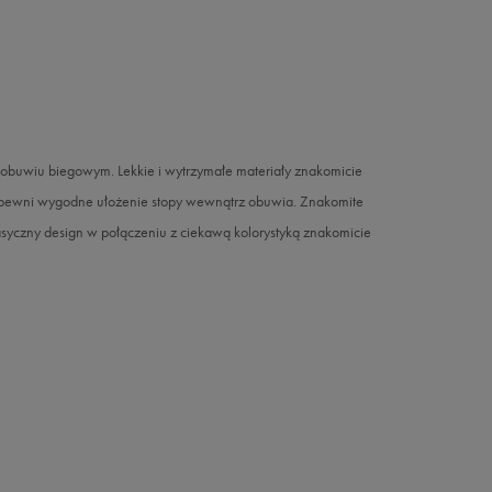
buwiu biegowym. Lekkie i wytrzymałe materiały znakomicie
zapewni wygodne ułożenie stopy wewnątrz obuwia. Znakomite
syczny design w połączeniu z ciekawą kolorystyką znakomicie