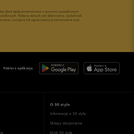
wyżej dane będą przetwarzane w prawnie uzasadnionym
i handlowych. Podanie danych jest dobrowolne, aczkolwiek
owania, usunięcia lub ograniczenia przetwarzania oraz
Pobierz aplikację
O 50 style
Informacje o 50 style
Sklepy stacjonarne
ie
Klub 50 style