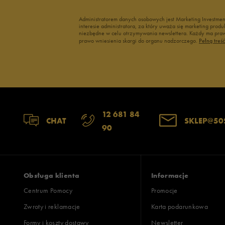
Administratorem danych osobowych jest Marketing Investme
interesie administratora, za który uważa się marketing pro
niezbędne w celu otrzymywania newslettera. Każdy ma prawo
prawo wniesienia skargi do organu nadzorczego.
Pełną treś
12 681 84
CHAT
SKLEP@50
90
Obsługa klienta
Informacje
Centrum Pomocy
Promocje
Zwroty i reklamacje
Karta podarunkowa
Formy i koszty dostawy
Newsletter