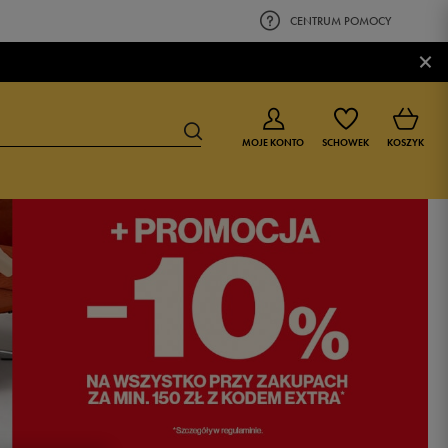
CENTRUM POMOCY
×
MOJE KONTO
SCHOWEK
KOSZYK
BUTY DLA CHŁOPCA
BUTY DLA DZIEWCZYNKI
0-4 lat
0-4 lat
4-8 lat
4-8 lat
9-16 lat
9-16 lat