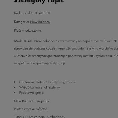
Szczegóły i opis
Kod produktu:
KL410BUY
Kategoria:
New Balance
Płeć:
młodzieżowe
Model KL410 New Balance jest wzorowany na popularnym w latach 70 o
sprawdzą się podczas codziennego użytkowania. Tekstylna wyściółka 
właściwości amortyzacyjne znacząco poprawią komfort użytkowania. Kla
uzupełni wiele sportowych stylizacji.
Cholewka: materiał syntetyczny, zamsz
Wyściółka: materiał tekstylny
Podeszwa: guma
New Balance Europe BV
Pilotenstraat 41a-factorij
1059 CH Amsterdam, Netherlands