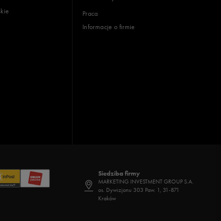
skie
Praca
Informacje o firmie
Siedziba firmy
MARKETING INVESTMENT GROUP S.A.
os. Dywizjonu 303 Paw. 1, 31-871
Kraków