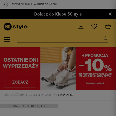
ZWROT DO 30 DNI. W KLUBIE DO 60 DNI.
×
Dołącz do Klubu 50 style
STRONA GŁÓWNA
DZIECIĘCE
MARKI
NEW BALANCE
PRODUKT NIEDOSTĘPNY