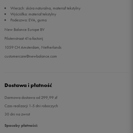
Wierzch: skóra naturalna, materiał tekstylny
Wyściółka: materiał tekstylny
Podeszwa: EVA, guma
New Balance Europe BV
Pilotenstraat 41a-factorij
1059 CH Amsterdam, Netherlands
customercare@newbalance.com
Dostawa i płatność
Darmowa dostawa od 299,99 zł
Czas realizacji 1-5 dni roboczych
30 dni na zwrot
Sposoby płatności: