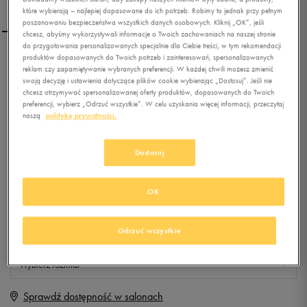
które wybierają – najlepiej dopasowane do ich potrzeb. Robimy to jednak przy pełnym
poszanowaniu bezpieczeństwa wszystkich danych osobowych. Kliknij „OK”, jeśli
chcesz, abyśmy wykorzystywali informacje o Twoich zachowaniach na naszej stronie
do przygotowania personalizowanych specjalnie dla Ciebie treści, w tym rekomendacji
produktów dopasowanych do Twoich potrzeb i zainteresowań, spersonalizowanych
NEW BALANCE KL574CAG
reklam czy zapamiętywanie wybranych preferencji. W każdej chwili możesz zmienić
swoją decyzję i ustawienia dotyczące plików cookie wybierając „Dostosuj”. Jeśli nie
chcesz otrzymywać spersonalizowanej oferty produktów, dopasowanych do Twoich
preferencji, wybierz „Odrzuć wszystkie”. W celu uzyskania więcej informacji, przeczytaj
0.0
(
0
)
naszą
politykę prywatności.
0
zł
z Vat
+ 0 PKT W
KLUBIE 50 STYLE
Dostosuj
OK
Produkt niedostępny
Odrzuć wszystkie
Jeśli artykuł będzie ponownie dostępny, otrzymasz od nas powiadomienie.
Wybierz rozmiar
Sprawdź dostępność w salonach
Rozmiary EU
Rozmiary US