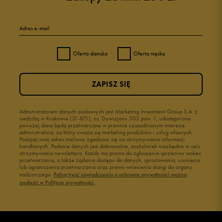
Adres e-mail
Oferta damska
Oferta męska
ZAPISZ SIĘ
Administratorem danych osobowych jest Marketing Investment Group S.A. z
siedzibą w Krakowie (31-871), os. Dywizjonu 303 paw. 1, udostępnione
powyżej dane będą przetwarzane w prawnie uzasadnionym interesie
administratora, za który uważa się marketing produktów i usług własnych.
Podając swój adres mailowy zgadzasz się na otrzymywanie informacji
handlowych. Podanie danych jest dobrowolne, aczkolwiek niezbędne w celu
otrzymywania newslettera. Każdy ma prawo do zgłoszenia sprzeciwu wobec
przetwarzania, a także żądania dostępu do danych, sprostowania, usunięcia
lub ograniczenia przetwarzania oraz prawo wniesienia skargi do organu
nadzorczego.
Pełną treść oświadczenia o ochronie prywatności można
znaleźć w Polityce prywatności.