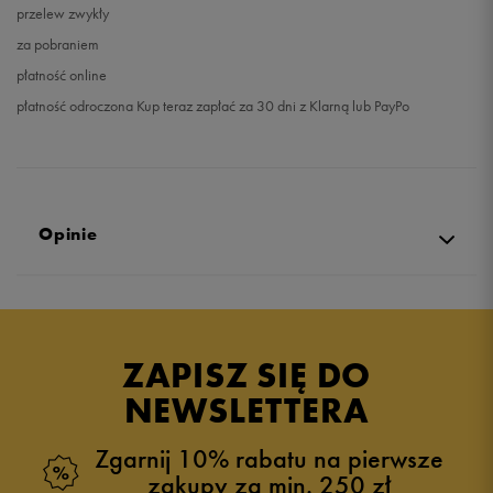
przelew zwykły
za pobraniem
płatność online
płatność odroczona Kup teraz zapłać za 30 dni z Klarną lub PayPo
Opinie
Produkt nie posiada recenzji
ZAPISZ SIĘ DO
NEWSLETTERA
Zgarnij 10% rabatu na pierwsze
zakupy za min. 250 zł