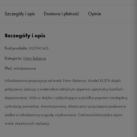
35,5
21,5 cm
Powiadom o dostępności
Szczegóły i opis
Dostawa i płatność
Opinie
36
22 cm
Powiadom o dostępności
Szczegóły i opis
37
22,5 cm
Powiadom o dostępności
Kod produktu:
KL574CAG
37,5
23 cm
Powiadom o dostępności
Kategoria:
New Balance
Płeć:
młodzieżowe
38
23,5 cm
Powiadom o dostępności
Młodzieżowa propozycja od marki New Balance. Model KL574 dzięki
38,5
24 cm
Powiadom o dostępności
połączeniu zamszu z materiałem taktylnym zapewni optymalny komfort i
dopasowanie. Miła w dotyku i oddychająca wyściółka poprawi niezbędną
39
24,5 cm
Powiadom o dostępności
cyrkulację powietrza. Amortyzowana, elastyczna i przyczepna podeszwa
zadba o całodzienną wygodę użytkowania. Ciekawa kolorystyka ożywi
40
25 cm
Powiadom o dostępności
wiele streetowych stylizacji.