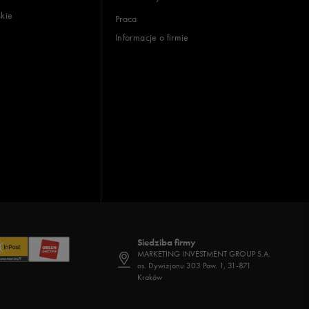
skie
Praca
Informacje o firmie
Siedziba firmy
MARKETING INVESTMENT GROUP S.A.
os. Dywizjonu 303 Paw. 1, 31-871
Kraków