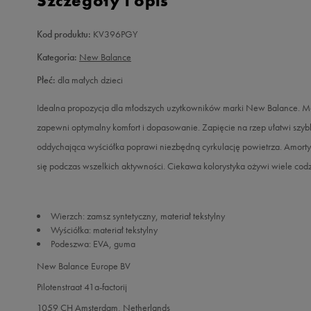
Szczegóły i opis
Kod produktu:
KV396PGY
Kategoria:
New Balance
Płeć:
dla małych dzieci
Idealna propozycja dla młodszych uzytkowników marki New Balance. Mo
zapewni optymalny komfort i dopasowanie. Zapięcie na rzep ułatwi szyb
oddychająca wyściółka poprawi niezbędną cyrkulację powietrza. Amort
się podczas wszelkich aktywności. Ciekawa kolorystyka ożywi wiele codzi
Wierzch: zamsz syntetyczny, materiał tekstylny
Wyściółka: materiał tekstylny
Podeszwa: EVA, guma
New Balance Europe BV
Pilotenstraat 41a-factorij
1059 CH Amsterdam, Netherlands