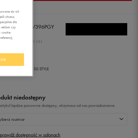
asowane do ich
śli chcesz,
ecjalnie dla
W BALANCE KV396PGY
 reklam czy
w cookie
eferencji,
0.0
(
0
)
ł
z Vat
OK
+ 0 PKT W
KLUBIE 50 STYLE
odukt niedostępny
i artykuł będzie ponownie dostępny, otrzymasz od nas powiadomienie.
bierz rozmiar
prawdź dostępność w salonach
Rozmiary EU
Rozmiary US