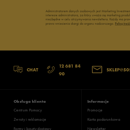
Administratorem danych osobowych jest Marketing Investme
interesie administratora, za który uważa się marketing pro
niezbędne w celu otrzymywania newslettera. Każdy ma prawo
prawo wniesienia skargi do organu nadzorczego.
Pełną treś
12 681 84
CHAT
SKLEP@50
90
Obsługa klienta
Informacje
Centrum Pomocy
Promocje
Zwroty i reklamacje
Karta podarunkowa
Formy i koszty dostawy
Newsletter