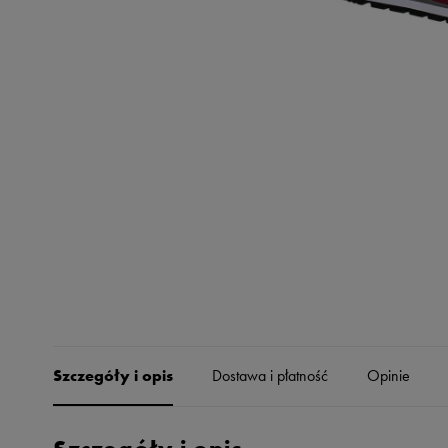
Skechers
Timberland
Umbro
Under Armour
Up8
U.S. Polo ASSN.
Vans
Szczegóły i opis
Dostawa i płatność
Opinie