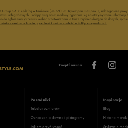
nt Group S.A. z siedzibą w Krakowie (31-871), os. Dywizjonu 303 paw. 1, udostępnione po
duktów i usług własnych. Podając swój adres mailowy zgadzasz się na otrzymywanie informacj
 do zgłoszenia sprzeciwu wobec przetwarzania, a także żądania dostępu do danych, sprost
ć oświadczenia o ochronie prywatności można znaleźć w Polityce prywatności.
Znajdź nas na
STYLE.COM
Poradniki
Inspiracje
Tabela rozmiarów
Blog
Oznaczenia słowne i piktogramy
Historia marek
Jak zmierzyć stopę?
Stylizacje męsk