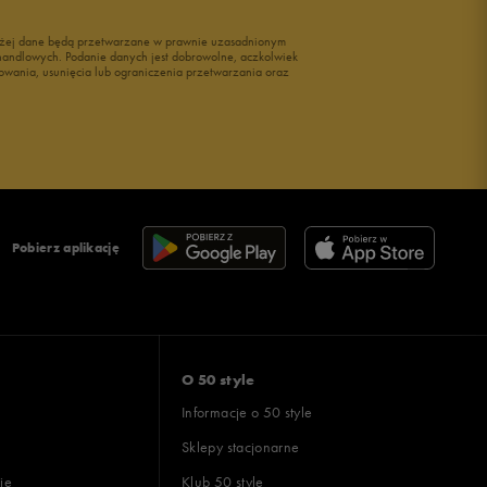
wyżej dane będą przetwarzane w prawnie uzasadnionym
i handlowych. Podanie danych jest dobrowolne, aczkolwiek
owania, usunięcia lub ograniczenia przetwarzania oraz
Pobierz aplikację
O 50 style
Informacje o 50 style
Sklepy stacjonarne
ie
Klub 50 style