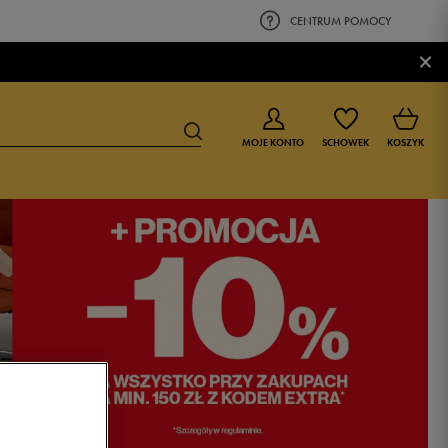
CENTRUM POMOCY
×
MOJE KONTO
SCHOWEK
KOSZYK
BUTY DLA CHŁOPCA
BUTY DLA DZIEWCZYNKI
0-4 lat
0-4 lat
4-8 lat
4-8 lat
9-16 lat
9-16 lat