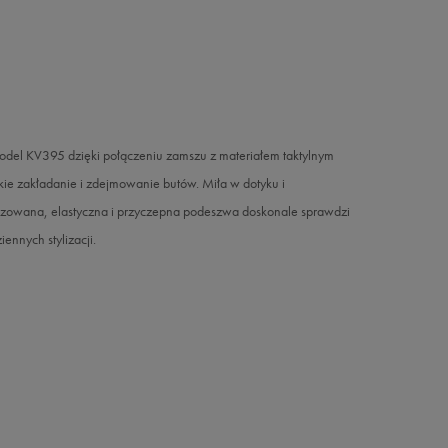
del KV395 dzięki połączeniu zamszu z materiałem taktylnym
kie zakładanie i zdejmowanie butów. Miła w dotyku i
yzowana, elastyczna i przyczepna podeszwa doskonale sprawdzi
ennych stylizacji.