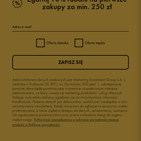
zakupy za min. 250 zł
Adres e-mail
Oferta damska
Oferta męska
ZAPISZ SIĘ
Administratorem danych osobowych jest Marketing Investment Group S.A. z
siedzibą w Krakowie (31-871), os. Dywizjonu 303 paw. 1, udostępnione
powyżej dane będą przetwarzane w prawnie uzasadnionym interesie
administratora, za który uważa się marketing produktów i usług własnych.
Podając swój adres mailowy zgadzasz się na otrzymywanie informacji
handlowych. Podanie danych jest dobrowolne, aczkolwiek niezbędne w celu
otrzymywania newslettera. Każdy ma prawo do zgłoszenia sprzeciwu wobec
przetwarzania, a także żądania dostępu do danych, sprostowania, usunięcia
lub ograniczenia przetwarzania oraz prawo wniesienia skargi do organu
nadzorczego.
Pełną treść oświadczenia o ochronie prywatności można
znaleźć w Polityce prywatności.