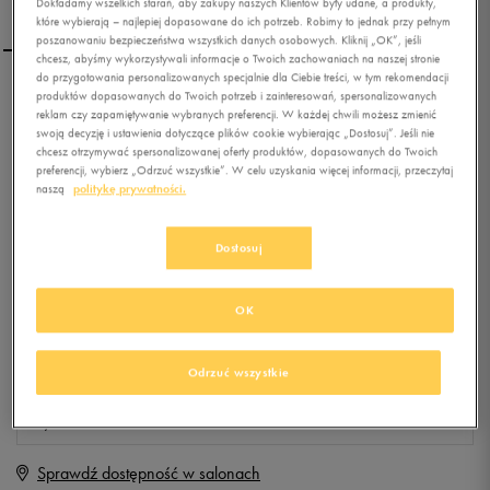
Dokładamy wszelkich starań, aby zakupy naszych Klientów były udane, a produkty,
które wybierają – najlepiej dopasowane do ich potrzeb. Robimy to jednak przy pełnym
poszanowaniu bezpieczeństwa wszystkich danych osobowych. Kliknij „OK”, jeśli
chcesz, abyśmy wykorzystywali informacje o Twoich zachowaniach na naszej stronie
do przygotowania personalizowanych specjalnie dla Ciebie treści, w tym rekomendacji
produktów dopasowanych do Twoich potrzeb i zainteresowań, spersonalizowanych
NEW BALANCE ML574ALK
reklam czy zapamiętywanie wybranych preferencji. W każdej chwili możesz zmienić
swoją decyzję i ustawienia dotyczące plików cookie wybierając „Dostosuj”. Jeśli nie
chcesz otrzymywać spersonalizowanej oferty produktów, dopasowanych do Twoich
preferencji, wybierz „Odrzuć wszystkie”. W celu uzyskania więcej informacji, przeczytaj
0.0
(
0
)
naszą
politykę prywatności.
0
zł
z Vat
+ 0 PKT W
KLUBIE 50 STYLE
Dostosuj
OK
Produkt niedostępny
Jeśli artykuł będzie ponownie dostępny, otrzymasz od nas powiadomienie.
Odrzuć wszystkie
Wybierz rozmiar
Sprawdź dostępność w salonach
Rozmiary EU
Rozmiary US