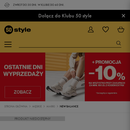
ZWROT DO 30 DNI. W KLUBIE DO 60 DNI.
×
Dołącz do Klubu 50 style
STRONA GŁÓWNA
MĘSKIE
MARKI
NEW BALANCE
PRODUKT NIEDOSTĘPNY