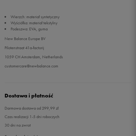
Wierzch: materiał syntetyczny
Wyściółka: materiał tekstylny
Podeszwa: EVA, guma
New Balance Europe BV
Pilotenstraat 41a-factorij
1059 CH Amsterdam, Netherlands
customercare@newbalance.com
Dostawa i płatność
Darmowa dostawa od 299,99 zł
Czas realizacji 1-5 dni roboczych
30 dni na zwrot