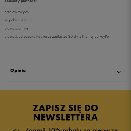
Sposoby płatności:
przelew zwykły
za pobraniem
płatność online
płatność odroczona Kup teraz zapłać za 30 dni z Klarną lub PayPo
Opinie
Produkt nie posiada recenzji
ZAPISZ SIĘ DO
NEWSLETTERA
Zgarnij 10% rabatu na pierwsze