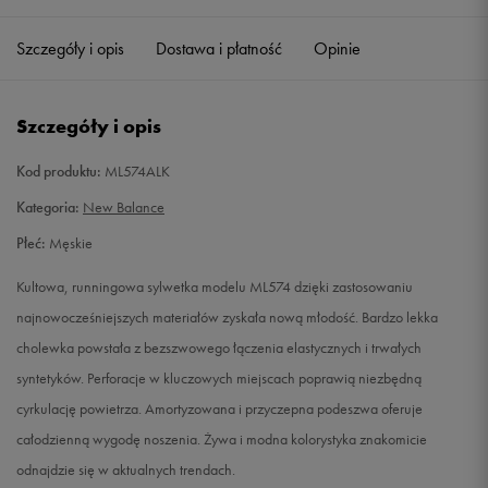
41,5
26 cm
Powiadom o dostępności
Szczegóły i opis
Dostawa i płatność
Opinie
42
26,5 cm
Powiadom o dostępności
Szczegóły i opis
42,5
27 cm
Powiadom o dostępności
Kod produktu:
ML574ALK
43
27,5 cm
Powiadom o dostępności
Kategoria:
New Balance
Płeć:
Męskie
44
28 cm
Powiadom o dostępności
Kultowa, runningowa sylwetka modelu ML574 dzięki zastosowaniu
44,5
28,5 cm
Powiadom o dostępności
najnowocześniejszych materiałów zyskała nową młodość. Bardzo lekka
cholewka powstała z bezszwowego łączenia elastycznych i trwałych
45
29 cm
Powiadom o dostępności
syntetyków. Perforacje w kluczowych miejscach poprawią niezbędną
cyrkulację powietrza. Amortyzowana i przyczepna podeszwa oferuje
45,5
29,5 cm
Powiadom o dostępności
całodzienną wygodę noszenia. Żywa i modna kolorystyka znakomicie
odnajdzie się w aktualnych trendach.