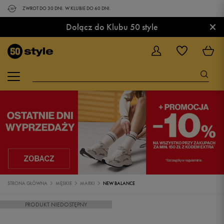
ZWROT DO 30 DNI. W KLUBIE DO 60 DNI.
×
Dołącz do Klubu 50 style
STRONA GŁÓWNA
MĘSKIE
MARKI
NEW BALANCE
PRODUKT NIEDOSTĘPNY