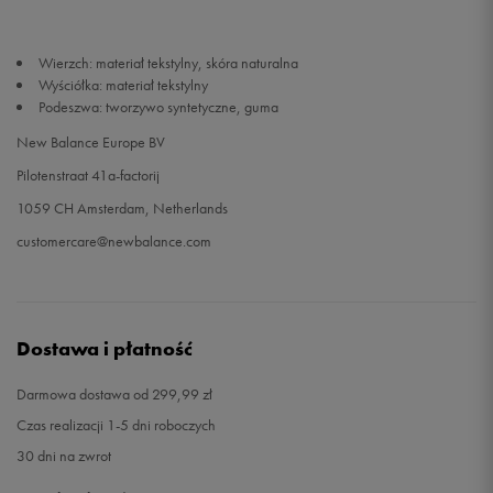
Wierzch: materiał tekstylny, skóra naturalna
Wyściółka: materiał tekstylny
Podeszwa: tworzywo syntetyczne, guma
New Balance Europe BV
Pilotenstraat 41a-factorij
1059 CH Amsterdam, Netherlands
customercare@newbalance.com
Dostawa i płatność
Darmowa dostawa od 299,99 zł
Czas realizacji 1-5 dni roboczych
30 dni na zwrot