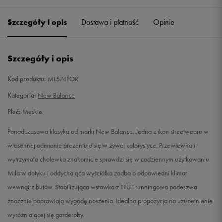
41,5
26 cm
Powiadom o dostępności
Szczegóły i opis
Dostawa i płatność
Opinie
42
26,5 cm
Powiadom o dostępności
Szczegóły i opis
42,5
27 cm
Powiadom o dostępności
Kod produktu:
ML574POR
43
27,5 cm
Powiadom o dostępności
Kategoria:
New Balance
Płeć:
Męskie
44,5
28,5 cm
Powiadom o dostępności
Ponadczasowa klasyka od marki New Balance. Jedna z ikon streetwearu w
45
29 cm
Powiadom o dostępności
wiosennej odmianie prezentuje się w żywej kolorystyce. Przewiewna i
wytrzymała cholewka znakomicie sprawdzi się w codziennym użytkowaniu.
45,5
29,5 cm
Powiadom o dostępności
Miła w dotyku i oddychająca wyściółka zadba o odpowiedni klimat
wewnątrz butów. Stabilizująca wstawka z TPU i runningowa podeszwa
46,5
30 cm
Powiadom o dostępności
znacznie poprawiają wygodę noszenia. Idealna propozycja na uzupełnienie
wyróżniającej się garderoby.