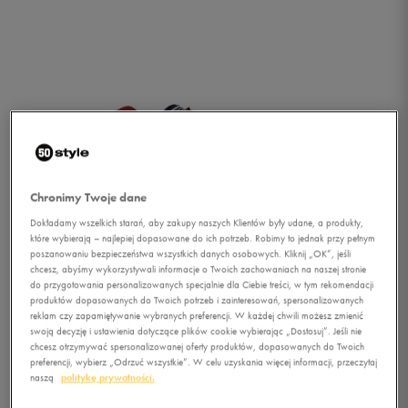
Chronimy Twoje dane
Dokładamy wszelkich starań, aby zakupy naszych Klientów były udane, a produkty,
które wybierają – najlepiej dopasowane do ich potrzeb. Robimy to jednak przy pełnym
poszanowaniu bezpieczeństwa wszystkich danych osobowych. Kliknij „OK”, jeśli
chcesz, abyśmy wykorzystywali informacje o Twoich zachowaniach na naszej stronie
do przygotowania personalizowanych specjalnie dla Ciebie treści, w tym rekomendacji
produktów dopasowanych do Twoich potrzeb i zainteresowań, spersonalizowanych
reklam czy zapamiętywanie wybranych preferencji. W każdej chwili możesz zmienić
swoją decyzję i ustawienia dotyczące plików cookie wybierając „Dostosuj”. Jeśli nie
1/4
chcesz otrzymywać spersonalizowanej oferty produktów, dopasowanych do Twoich
preferencji, wybierz „Odrzuć wszystkie”. W celu uzyskania więcej informacji, przeczytaj
naszą
politykę prywatności.