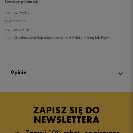
Sposoby płatności:
przelew zwykły
za pobraniem
płatność online
płatność odroczona Kup teraz zapłać za 30 dni z Klarną lub PayPo
Opinie
Produkt nie posiada recenzji
ZAPISZ SIĘ DO
NEWSLETTERA
Zgarnij 10% rabatu na pierwsze