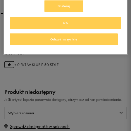
Dostosuj
OK
NEW BALANCE ML574POR
Odrzuć wszystkie
0.0
(
0
)
0
zł
z Vat
+ 0 PKT W
KLUBIE 50 STYLE
Produkt niedostępny
Jeśli artykuł będzie ponownie dostępny, otrzymasz od nas powiadomienie.
Wybierz rozmiar
Sprawdź dostępność w salonach
Rozmiary EU
Rozmiary US