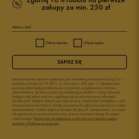
zakupy za min. 250 zł
Adres e-mail
Oferta damska
Oferta męska
ZAPISZ SIĘ
Administratorem danych osobowych jest Marketing Investment Group S.A. z
siedzibą w Krakowie (31-871), os. Dywizjonu 303 paw. 1, udostępnione
powyżej dane będą przetwarzane w prawnie uzasadnionym interesie
administratora, za który uważa się marketing produktów i usług własnych.
Podając swój adres mailowy zgadzasz się na otrzymywanie informacji
handlowych. Podanie danych jest dobrowolne, aczkolwiek niezbędne w celu
otrzymywania newslettera. Każdy ma prawo do zgłoszenia sprzeciwu wobec
przetwarzania, a także żądania dostępu do danych, sprostowania, usunięcia
lub ograniczenia przetwarzania oraz prawo wniesienia skargi do organu
nadzorczego.
Pełną treść oświadczenia o ochronie prywatności można
znaleźć w Polityce prywatności.