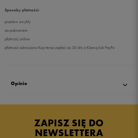
Sposoby płatności:
przelew zwykły
za pobraniem
płatność online
płatność odroczona Kup teraz zapłać za 30 dni z Klarną lub PayPo
Opinie
Produkt nie posiada recenzji
ZAPISZ SIĘ DO
NEWSLETTERA