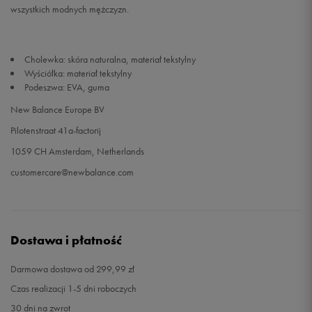
wszystkich modnych mężczyzn.
44,5
28,5 cm
Powiadom o dostępności
Cholewka: skóra naturalna, materiał tekstylny
45
29 cm
Powiadom o dostępności
Wyściółka: materiał tekstylny
Podeszwa: EVA, guma
45,5
29,5 cm
Powiadom o dostępności
New Balance Europe BV
Pilotenstraat 41a-factorij
46,5
30 cm
Powiadom o dostępności
1059 CH Amsterdam, Netherlands
customercare@newbalance.com
47,5
31 cm
Powiadom o dostępności
49
32 cm
Powiadom o dostępności
Dostawa i płatność
50
33 cm
Powiadom o dostępności
Darmowa dostawa od 299,99 zł
Czas realizacji 1-5 dni roboczych
30 dni na zwrot