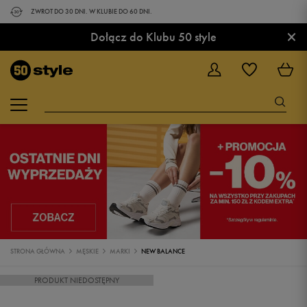
ZWROT DO 30 DNI. W KLUBIE DO 60 DNI.
×
Dołącz do Klubu 50 style
STRONA GŁÓWNA
MĘSKIE
MARKI
NEW BALANCE
PRODUKT NIEDOSTĘPNY