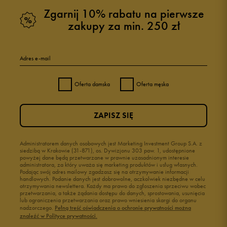
Zgarnij 10% rabatu na pierwsze
zakupy za min. 250 zł
Adres e-mail
Oferta damska
Oferta męska
ZAPISZ SIĘ
Administratorem danych osobowych jest Marketing Investment Group S.A. z
siedzibą w Krakowie (31-871), os. Dywizjonu 303 paw. 1, udostępnione
powyżej dane będą przetwarzane w prawnie uzasadnionym interesie
administratora, za który uważa się marketing produktów i usług własnych.
Podając swój adres mailowy zgadzasz się na otrzymywanie informacji
handlowych. Podanie danych jest dobrowolne, aczkolwiek niezbędne w celu
otrzymywania newslettera. Każdy ma prawo do zgłoszenia sprzeciwu wobec
przetwarzania, a także żądania dostępu do danych, sprostowania, usunięcia
lub ograniczenia przetwarzania oraz prawo wniesienia skargi do organu
nadzorczego.
Pełną treść oświadczenia o ochronie prywatności można
znaleźć w Polityce prywatności.