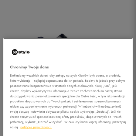
Chronimy Twoje dane
Dokładamy wszelkich starań, aby zakupy naszych Klientów były udane, a produkty,
które wybierają – najlepiej dopasowane do ich potrzeb. Robimy to jednak przy pełnym
poszanowaniu bezpieczeństwa wszystkich danych osobowych. Kliknij „OK”, jeśli
chcesz, abyśmy wykorzystywali informacje o Twoich zachowaniach na naszej stronie
do przygotowania personalizowanych specjalnie dla Ciebie treści, w tym rekomendacji
produktów dopasowanych do Twoich potrzeb i zainteresowań, spersonalizowanych
reklam czy zapamiętywanie wybranych preferencji. W każdej chwili możesz zmienić
swoją decyzję i ustawienia dotyczące plików cookie wybierając „Dostosuj”. Jeśli nie
1/2
chcesz otrzymywać spersonalizowanej oferty produktów, dopasowanych do Twoich
preferencji, wybierz „Odrzuć wszystkie”. W celu uzyskania więcej informacji, przeczytaj
naszą
politykę prywatności.