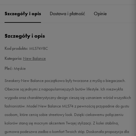
38,5
24 cm
Powiadom o dostępności
Szczegóły i opis
Dostawa i płatność
Opinie
39
24,5 cm
Powiadom o dostępności
Szczegóły i opis
40
25 cm
Powiadom o dostępności
Kod produktu:
ML574VBC
40,5
25,5 cm
Powiadom o dostępności
Kategoria:
New Balance
Płeć:
Męskie
41,5
26 cm
Powiadom o dostępności
Sneakery New Balance początkowo były tworzone z myślą o biegaczach.
42
26,5 cm
Powiadom o dostępności
Obecnie są jednymi z najpopularniejszych butów lifestyle. Ich niezwykła
wygoda oraz charakterystyczny design cieszą się uznaniem wśród wszystkich
42,5
27 cm
Powiadom o dostępności
fashionistów. Model New Balance ML574 z pewnością przypadnie do gustu
osobom, które cenią sobie streetowy look. Dzięki ciekawemu połączeniu
43
27,5 cm
Powiadom o dostępności
kolorów staną się mocnym akcentem Twojej stylizacji. Z kolei stabilna,
gumowa podeszwa zadba o komfort Twoich stóp. Doskonała propozycja dla
44
28 cm
Powiadom o dostępności