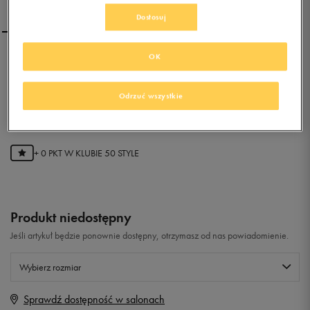
Dostosuj
OK
NEW BALANCE ML574VBC
Odrzuć wszystkie
0.0
(
0
)
0
zł
z Vat
+ 0 PKT W
KLUBIE 50 STYLE
Produkt niedostępny
Jeśli artykuł będzie ponownie dostępny, otrzymasz od nas powiadomienie.
Wybierz rozmiar
Sprawdź dostępność w salonach
Rozmiary EU
Rozmiary US