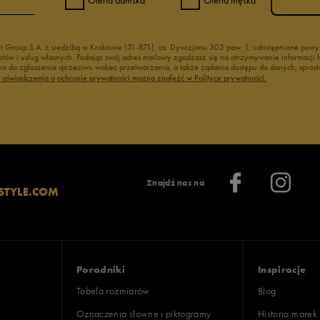
nt Group S.A. z siedzibą w Krakowie (31-871), os. Dywizjonu 303 paw. 1, udostępnione po
duktów i usług własnych. Podając swój adres mailowy zgadzasz się na otrzymywanie informacj
 do zgłoszenia sprzeciwu wobec przetwarzania, a także żądania dostępu do danych, sprost
ć oświadczenia o ochronie prywatności można znaleźć w Polityce prywatności.
Znajdź nas na
STYLE.COM
Poradniki
Inspiracje
Tabela rozmiarów
Blog
Oznaczenia słowne i piktogramy
Historia marek