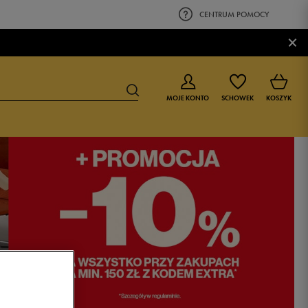
CENTRUM POMOCY
×
MOJE KONTO
SCHOWEK
KOSZYK
BUTY DLA CHŁOPCA
BUTY DLA DZIEWCZYNKI
0-4 lat
0-4 lat
4-8 lat
4-8 lat
9-16 lat
9-16 lat