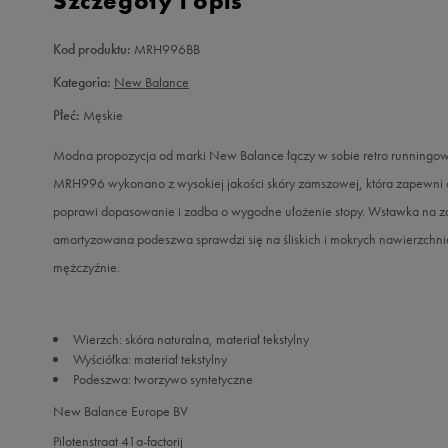
Szczegóły i opis
Kod produktu:
MRH996BB
Kategoria:
New Balance
Płeć:
Męskie
Modna propozycja od marki New Balance łączy w sobie retro runningową
MRH996 wykonano z wysokiej jakości skóry zamszowej, która zapewni op
poprawi dopasowanie i zadba o wygodne ułożenie stopy. Wstawka na zap
amortyzowana podeszwa sprawdzi się na śliskich i mokrych nawierzchni
mężczyźnie.
Wierzch: skóra naturalna, materiał tekstylny
Wyściółka: materiał tekstylny
Podeszwa: tworzywo syntetyczne
New Balance Europe BV
Pilotenstraat 41a-factorij