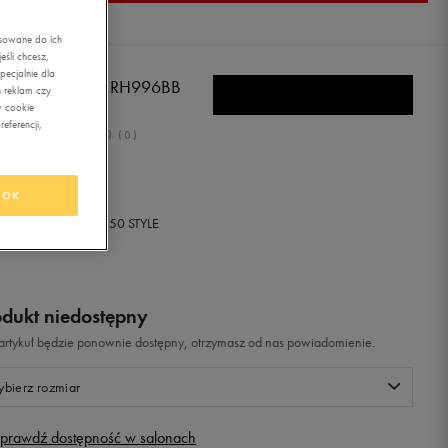
asowane do ich
śli chcesz,
ecjalnie dla
W BALANCE MRH996BB
 reklam czy
w cookie
eferencji,
0.0
(
0
)
ł
z Vat
OK
+ 0 PKT W
KLUBIE 50 STYLE
odukt niedostępny
i artykuł będzie ponownie dostępny, otrzymasz od nas powiadomienie.
bierz rozmiar
prawdź dostępność w salonach
Rozmiary EU
Rozmiary US