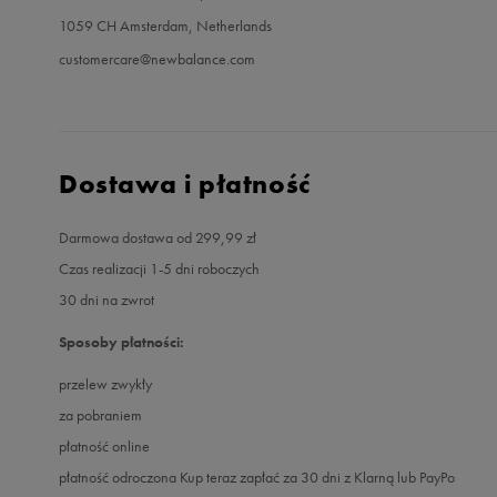
1059 CH Amsterdam, Netherlands
customercare@newbalance.com
Dostawa i płatność
Darmowa dostawa od 299,99 zł
Czas realizacji 1-5 dni roboczych
30 dni na zwrot
Sposoby płatności:
przelew zwykły
za pobraniem
płatność online
płatność odroczona Kup teraz zapłać za 30 dni z Klarną lub PayPo