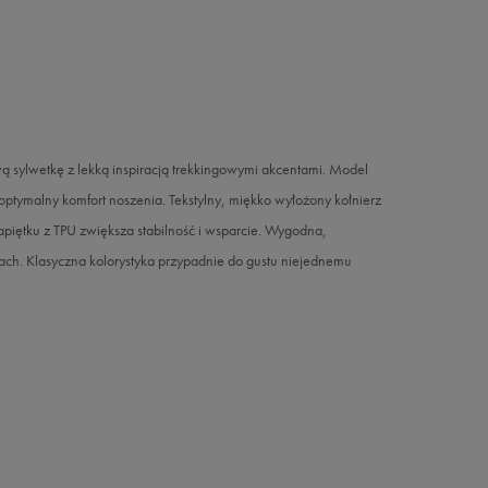
 sylwetkę z lekką inspiracją trekkingowymi akcentami. Model
tymalny komfort noszenia. Tekstylny, miękko wyłożony kołnierz
iętku z TPU zwiększa stabilność i wsparcie. Wygodna,
ach. Klasyczna kolorystyka przypadnie do gustu niejednemu