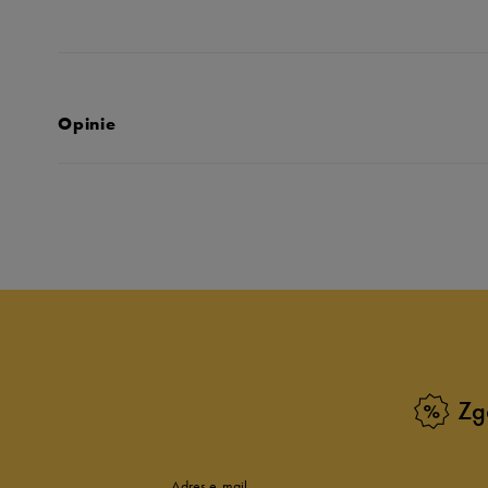
Opinie
Produkt nie posia
Zg
Adres e-mail