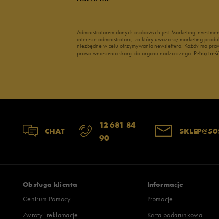
Administratorem danych osobowych jest Marketing Investme
interesie administratora, za który uważa się marketing pro
niezbędne w celu otrzymywania newslettera. Każdy ma prawo
prawo wniesienia skargi do organu nadzorczego.
Pełną treś
12 681 84
CHAT
SKLEP@50
90
Obsługa klienta
Informacje
Centrum Pomocy
Promocje
Zwroty i reklamacje
Karta podarunkowa