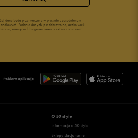
wyżej dane będą przetwarzane w prawnie uzasadnionym
i handlowych. Podanie danych jest dobrowolne, aczkolwiek
owania, usunięcia lub ograniczenia przetwarzania oraz
Pobierz aplikację
O 50 style
Informacje o 50 style
Sklepy stacjonarne