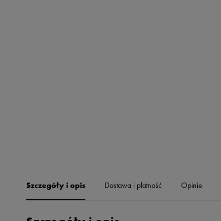
Skechers
Timberland
Umbro
Under Armour
Up8
U.S. Polo ASSN.
Vans
Szczegóły i opis
Dostawa i płatność
Opinie