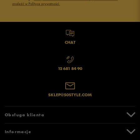
znaleźć w Polityce prywatności.
CHAT
12 681 84 90
SKLEP@50STYLE.COM
Obsługa klienta
Centrum Pomocy
Informacje
Zwroty i reklamacje