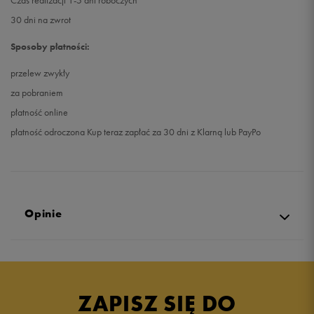
Czas realizacji 1-5 dni roboczych
30 dni na zwrot
Sposoby płatności:
przelew zwykły
za pobraniem
płatność online
płatność odroczona Kup teraz zapłać za 30 dni z Klarną lub PayPo
Opinie
Produkt nie posiada recenzji
ZAPISZ SIĘ DO