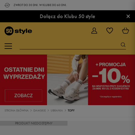
ZWROT DO 30 DNI. W KLUBIE DO 60 DNI.
×
Dołącz do Klubu 50 style
STRONA GŁÓWNA
DAMSKIE
UBRANIA
TOPY
PRODUKT NIEDOSTĘPNY