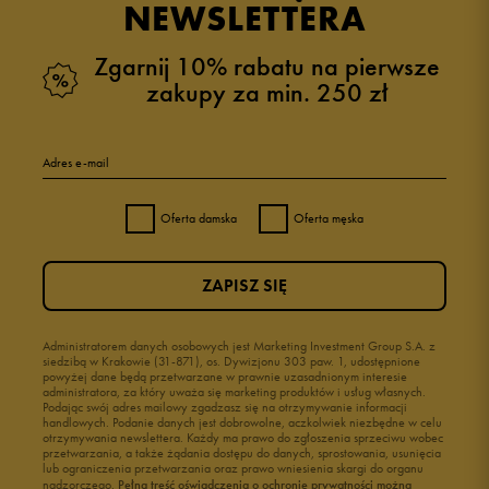
NEWSLETTERA
Zgarnij 10% rabatu na pierwsze
zakupy za min. 250 zł
Adres e-mail
Oferta damska
Oferta męska
ZAPISZ SIĘ
Administratorem danych osobowych jest Marketing Investment Group S.A. z
siedzibą w Krakowie (31-871), os. Dywizjonu 303 paw. 1, udostępnione
powyżej dane będą przetwarzane w prawnie uzasadnionym interesie
administratora, za który uważa się marketing produktów i usług własnych.
Podając swój adres mailowy zgadzasz się na otrzymywanie informacji
handlowych. Podanie danych jest dobrowolne, aczkolwiek niezbędne w celu
otrzymywania newslettera. Każdy ma prawo do zgłoszenia sprzeciwu wobec
przetwarzania, a także żądania dostępu do danych, sprostowania, usunięcia
lub ograniczenia przetwarzania oraz prawo wniesienia skargi do organu
nadzorczego.
Pełną treść oświadczenia o ochronie prywatności można