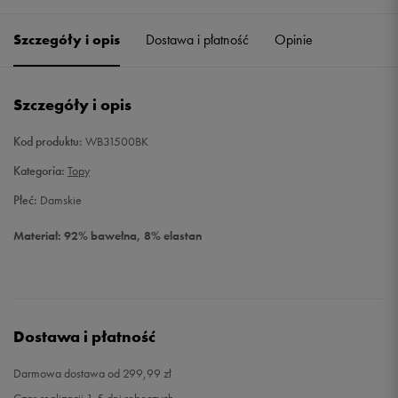
Szczegóły i opis
Dostawa i płatność
Opinie
S
Powiadom o dostępności
M
Powiadom o dostępności
Szczegóły i opis
L
Powiadom o dostępności
Kod produktu:
WB31500BK
Kategoria:
Topy
Płeć:
Damskie
Materiał: 92% bawełna, 8% elastan
Dostawa i płatność
Darmowa dostawa od 299,99 zł