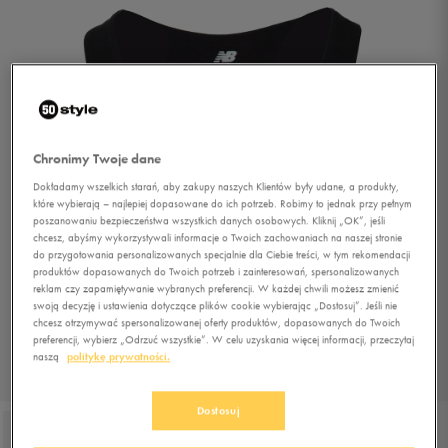
Chronimy Twoje dane
Dokładamy wszelkich starań, aby zakupy naszych Klientów były udane, a produkty,
które wybierają – najlepiej dopasowane do ich potrzeb. Robimy to jednak przy pełnym
poszanowaniu bezpieczeństwa wszystkich danych osobowych. Kliknij „OK”, jeśli
chcesz, abyśmy wykorzystywali informacje o Twoich zachowaniach na naszej stronie
do przygotowania personalizowanych specjalnie dla Ciebie treści, w tym rekomendacji
produktów dopasowanych do Twoich potrzeb i zainteresowań, spersonalizowanych
reklam czy zapamiętywanie wybranych preferencji. W każdej chwili możesz zmienić
swoją decyzję i ustawienia dotyczące plików cookie wybierając „Dostosuj”. Jeśli nie
chcesz otrzymywać spersonalizowanej oferty produktów, dopasowanych do Twoich
preferencji, wybierz „Odrzuć wszystkie”. W celu uzyskania więcej informacji, przeczytaj
naszą
politykę prywatności.
1/2
Dostosuj