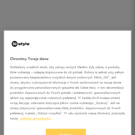
Chronimy Twoje dane
Dokładamy wszelkich starań, aby zakupy naszych Klientów były udane, a produkty,
które wybierają – najlepiej dopasowane do ich potrzeb. Robimy to jednak przy pełnym
poszanowaniu bezpieczeństwa wszystkich danych osobowych. Kliknij „OK”, jeśli
chcesz, abyśmy wykorzystywali informacje o Twoich zachowaniach na naszej stronie
do przygotowania personalizowanych specjalnie dla Ciebie treści, w tym rekomendacji
produktów dopasowanych do Twoich potrzeb i zainteresowań, spersonalizowanych
reklam czy zapamiętywanie wybranych preferencji. W każdej chwili możesz zmienić
swoją decyzję i ustawienia dotyczące plików cookie wybierając „Dostosuj”. Jeśli nie
chcesz otrzymywać spersonalizowanej oferty produktów, dopasowanych do Twoich
preferencji, wybierz „Odrzuć wszystkie”. W celu uzyskania więcej informacji, przeczytaj
1/2
naszą
politykę prywatności.
Dostosuj