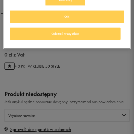
OK
NEW BALANCE U420SKP
Odrzuć wszystkie
0.0
(
0
)
0
zł
z Vat
+ 0 PKT W
KLUBIE 50 STYLE
Produkt niedostępny
Jeśli artykuł będzie ponownie dostępny, otrzymasz od nas powiadomienie.
Wybierz rozmiar
Sprawdź dostępność w salonach
Rozmiary EU
Rozmiary US