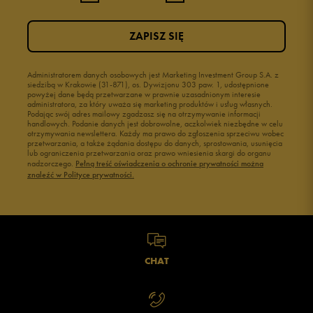
ZAPISZ SIĘ
Administratorem danych osobowych jest Marketing Investment Group S.A. z
siedzibą w Krakowie (31-871), os. Dywizjonu 303 paw. 1, udostępnione
powyżej dane będą przetwarzane w prawnie uzasadnionym interesie
administratora, za który uważa się marketing produktów i usług własnych.
Podając swój adres mailowy zgadzasz się na otrzymywanie informacji
handlowych. Podanie danych jest dobrowolne, aczkolwiek niezbędne w celu
otrzymywania newslettera. Każdy ma prawo do zgłoszenia sprzeciwu wobec
przetwarzania, a także żądania dostępu do danych, sprostowania, usunięcia
lub ograniczenia przetwarzania oraz prawo wniesienia skargi do organu
nadzorczego.
Pełną treść oświadczenia o ochronie prywatności można
znaleźć w Polityce prywatności.
CHAT