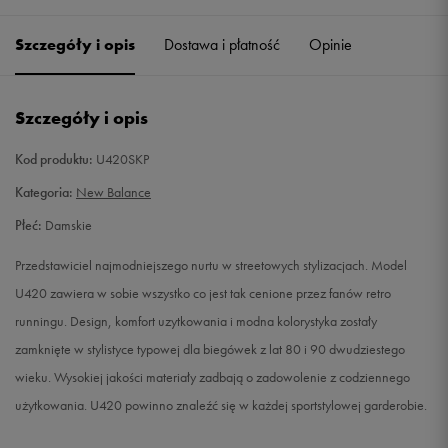
35
22 cm
Powiadom o dostępności
Szczegóły i opis
Dostawa i płatność
Opinie
36
22,5 cm
Powiadom o dostępności
Szczegóły i opis
36,5
23 cm
Powiadom o dostępności
Kod produktu:
U420SKP
37
23,5 cm
Powiadom o dostępności
Kategoria:
New Balance
Płeć:
Damskie
37,5
24 cm
Powiadom o dostępności
Przedstawiciel najmodniejszego nurtu w streetowych stylizacjach. Model
38
24,5 cm
Powiadom o dostępności
U420 zawiera w sobie wszystko co jest tak cenione przez fanów retro
runningu. Design, komfort uzytkowania i modna kolorystyka zostały
39
25 cm
Powiadom o dostępności
zamknięte w stylistyce typowej dla biegówek z lat 80 i 90 dwudziestego
wieku. Wysokiej jakości materiały zadbają o zadowolenie z codziennego
użytkowania. U420 powinno znaleźć się w każdej sportstylowej garderobie.