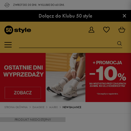
ZWROT DO 30 DNI. W KLUBIE DO 60 DNI.
×
Dołącz do Klubu 50 style
STRONA GŁÓWNA
DAMSKIE
MARKI
NEW BALANCE
PRODUKT NIEDOSTĘPNY