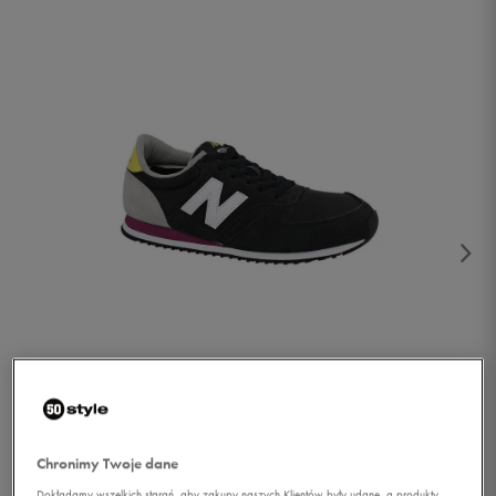
1/2
Chronimy Twoje dane
Dokładamy wszelkich starań, aby zakupy naszych Klientów były udane, a produkty,