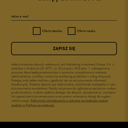
Adres e-mail
Oferta damska
Oferta męska
ZAPISZ SIĘ
Administratorem danych osobowych jest Marketing Investment Group S.A. z
siedzibą w Krakowie (31-871), os. Dywizjonu 303 paw. 1, udostępnione
powyżej dane będą przetwarzane w prawnie uzasadnionym interesie
administratora, za który uważa się marketing produktów i usług własnych.
Podając swój adres mailowy zgadzasz się na otrzymywanie informacji
handlowych. Podanie danych jest dobrowolne, aczkolwiek niezbędne w celu
otrzymywania newslettera. Każdy ma prawo do zgłoszenia sprzeciwu wobec
przetwarzania, a także żądania dostępu do danych, sprostowania, usunięcia
lub ograniczenia przetwarzania oraz prawo wniesienia skargi do organu
nadzorczego.
Pełną treść oświadczenia o ochronie prywatności można
znaleźć w Polityce prywatności.