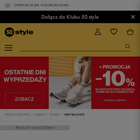
ZWROT DO 30 DNI. W KLUBIE DO 60 DNI.
×
Dołącz do Klubu 50 style
STRONA GŁÓWNA
MĘSKIE
MARKI
NEW BALANCE
PRODUKT NIEDOSTĘPNY