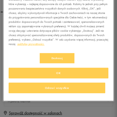
które wybierają – najlepiej dopasowane do ich potrzeb. Robimy to jednak przy pełnym
poszanowaniu bezpieczeństwa wszystkich danych osobowych. Kliknij „OK”, jeśli
chcesz, abyśmy wykorzystywali informacje o Twoich zachowaniach na naszej stronie
do przygotowania personalizowanych specjalnie dla Ciebie treści, w tym rekomendacji
produktów dopasowanych do Twoich potrzeb i zainteresowań, spersonalizowanych
NEW BALANCE U420SKP
reklam czy zapamiętywanie wybranych preferencji. W każdej chwili możesz zmienić
swoją decyzję i ustawienia dotyczące plików cookie wybierając „Dostosuj”. Jeśli nie
chcesz otrzymywać spersonalizowanej oferty produktów, dopasowanych do Twoich
preferencji, wybierz „Odrzuć wszystkie”. W celu uzyskania więcej informacji, przeczytaj
0.0
(
0
)
naszą
politykę prywatności.
0
zł
z Vat
+ 0 PKT W
KLUBIE 50 STYLE
Dostosuj
OK
Produkt niedostępny
Odrzuć wszystkie
Jeśli artykuł będzie ponownie dostępny, otrzymasz od nas powiadomienie.
Wybierz rozmiar
Sprawdź dostępność w salonach
Rozmiary EU
Rozmiary US