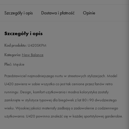
42
26,5 cm
Powiadom o dostępności
Szczegóły i opis
Dostawa i płatność
Opinie
44
28 cm
Powiadom o dostępności
Szczegóły i opis
44,5
28,5 cm
Powiadom o dostępności
Kod produktu:
U420SKPM
45,5
29,5 cm
Powiadom o dostępności
Kategoria:
New Balance
Płeć:
Męskie
46,5
30 cm
Powiadom o dostępności
Przedstawiciel najmodniejszego nurtu w streetowych stylizacjach. Model
U420 zawiera w sobie wszystko co jest tak cenione przez fanów retro
runningu. Design, komfort uzytkowania i modna kolorystyka zostały
zamknięte w stylistyce typowej dla biegówek z lat 80 i 90 dwudziestego
wieku. Wysokiej jakości materiały zadbają o zadowolenie z codziennego
użytkowania. U420 powinno znaleźć się w każdej sportstylowej garderobie.