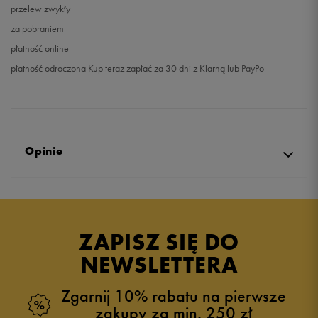
przelew zwykły
za pobraniem
płatność online
płatność odroczona Kup teraz zapłać za 30 dni z Klarną lub PayPo
Opinie
Produkt nie posiada recenzji
ZAPISZ SIĘ DO
NEWSLETTERA
Zgarnij 10% rabatu na pierwsze
zakupy za min. 250 zł