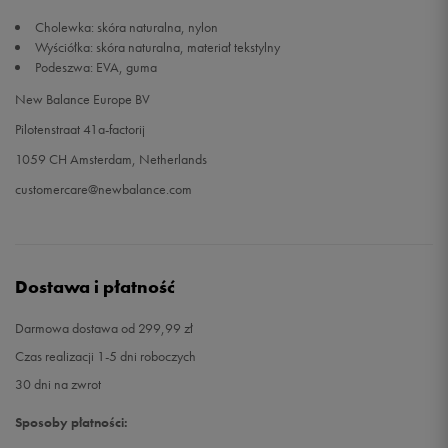
Cholewka: skóra naturalna, nylon
Wyściółka: skóra naturalna, materiał tekstylny
Podeszwa: EVA, guma
New Balance Europe BV
Pilotenstraat 41a-factorij
1059 CH Amsterdam, Netherlands
customercare@newbalance.com
Dostawa i płatność
Darmowa dostawa od 299,99 zł
Czas realizacji 1-5 dni roboczych
30 dni na zwrot
Sposoby płatności: