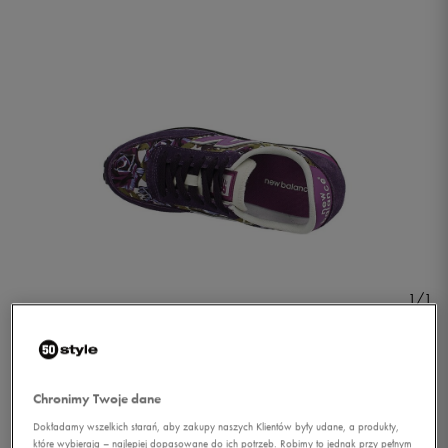
1/1
Chronimy Twoje dane
Dokładamy wszelkich starań, aby zakupy naszych Klientów były udane, a produkty,
NEW BALANCE UL410TPG
które wybierają – najlepiej dopasowane do ich potrzeb. Robimy to jednak przy pełnym