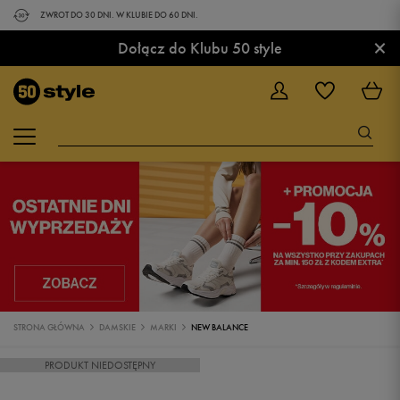
ZWROT DO 30 DNI. W KLUBIE DO 60 DNI.
×
Dołącz do Klubu 50 style
STRONA GŁÓWNA
DAMSKIE
MARKI
NEW BALANCE
PRODUKT NIEDOSTĘPNY