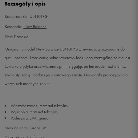
Szczegóły i opis
35
22 cm
Powiadom o dostępności
Kod produktu:
UL410TPG
36
22,5 cm
Powiadom o dostępności
Kategoria:
New Balance
Płeć:
Damskie
36,5
23 cm
Powiadom o dostępności
Oryginalny model New Balance UL410TPG z pewnością przypadnie do
37
23,5 cm
Powiadom o dostępności
gustu osobom, które cenią sobie streetowy look. Jego szczególną zaletą jest
żywa kolorystyka oraz wiosenny print. Sięgając po ten model rozświetlisz
37,5
24 cm
Powiadom o dostępności
swoją stylizację i nadasz jej sportowego sznytu. Doskonała propozycja dla
wszystkich modnych kobiet.
38
24,5 cm
Powiadom o dostępności
Wierzch: zamsz, materiał tekstylny
Wyściółka: materiał tekstylny
Podeszwa: EVA, guma
New Balance Europe BV
Pilotenstraat 41a-factorij