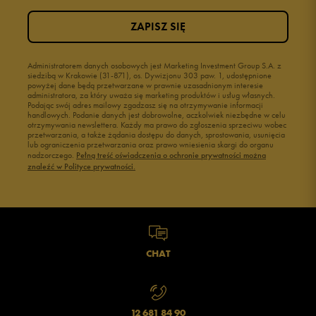
ZAPISZ SIĘ
Administratorem danych osobowych jest Marketing Investment Group S.A. z
siedzibą w Krakowie (31-871), os. Dywizjonu 303 paw. 1, udostępnione
powyżej dane będą przetwarzane w prawnie uzasadnionym interesie
administratora, za który uważa się marketing produktów i usług własnych.
Podając swój adres mailowy zgadzasz się na otrzymywanie informacji
handlowych. Podanie danych jest dobrowolne, aczkolwiek niezbędne w celu
otrzymywania newslettera. Każdy ma prawo do zgłoszenia sprzeciwu wobec
przetwarzania, a także żądania dostępu do danych, sprostowania, usunięcia
lub ograniczenia przetwarzania oraz prawo wniesienia skargi do organu
nadzorczego.
Pełną treść oświadczenia o ochronie prywatności można
znaleźć w Polityce prywatności.
CHAT
12 681 84 90