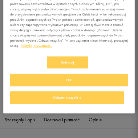
poszanowaniu bezpieczeństwa wszystkich danych osobowych. Kliknij „OK”, jeśli
chcesz, abyśmy wykorzystywali informacje o Twoich zachowaniach na naszej stronie
do przygotowania personalizowanych specjalnie dla Ciebie treści, w tym rekomendacji
0.0
(
0
)
produktów dopasowanych do Twoich potrzeb i zainteresowań, spersonalizowanych
0
zł
z Vat
reklam czy zapamiętywanie wybranych preferencji. W każdej chwili możesz zmienić
swoją decyzję i ustawienia dotyczące plików cookie wybierając „Dostosuj”. Jeśli nie
chcesz otrzymywać spersonalizowanej oferty produktów, dopasowanych do Twoich
+ 0 PKT W
KLUBIE 50 STYLE
preferencji, wybierz „Odrzuć wszystkie”. W celu uzyskania więcej informacji, przeczytaj
naszą
politykę prywatności.
Dostosuj
Produkt niedostępny
Jeśli artykuł będzie ponownie dostępny, otrzymasz od nas powiadomienie.
OK
Wybierz rozmiar
Odrzuć wszystkie
Sprawdź dostępność w salonach
Rozmiary EU
Rozmiary US
34
21 cm
Powiadom o dostępności
Szczegóły i opis
Dostawa i płatność
Opinie
34,5
21,5 cm
Powiadom o dostępności