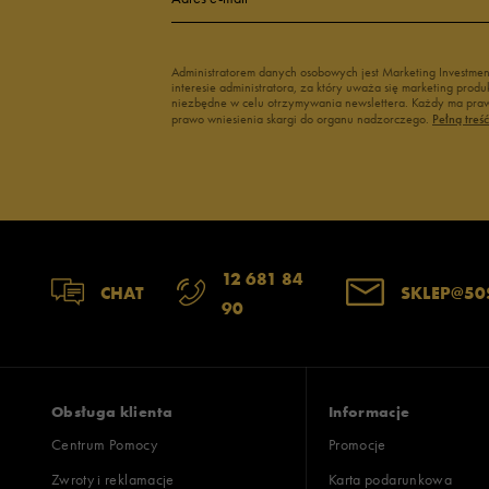
Administratorem danych osobowych jest Marketing Investme
interesie administratora, za który uważa się marketing pro
niezbędne w celu otrzymywania newslettera. Każdy ma prawo
prawo wniesienia skargi do organu nadzorczego.
Pełną treś
12 681 84
CHAT
SKLEP@50
90
Obsługa klienta
Informacje
Centrum Pomocy
Promocje
Zwroty i reklamacje
Karta podarunkowa