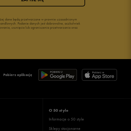
wyżej dane będą przetwarzane w prawnie uzasadnionym
i handlowych. Podanie danych jest dobrowolne, aczkolwiek
owania, usunięcia lub ograniczenia przetwarzania oraz
Pobierz aplikację
O 50 style
Informacje o 50 style
Sklepy stacjonarne