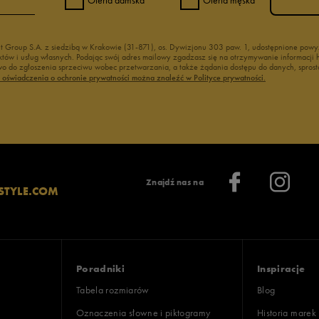
nt Group S.A. z siedzibą w Krakowie (31-871), os. Dywizjonu 303 paw. 1, udostępnione po
duktów i usług własnych. Podając swój adres mailowy zgadzasz się na otrzymywanie informacj
 do zgłoszenia sprzeciwu wobec przetwarzania, a także żądania dostępu do danych, sprost
ć oświadczenia o ochronie prywatności można znaleźć w Polityce prywatności.
Znajdź nas na
STYLE.COM
Poradniki
Inspiracje
Tabela rozmiarów
Blog
Oznaczenia słowne i piktogramy
Historia marek