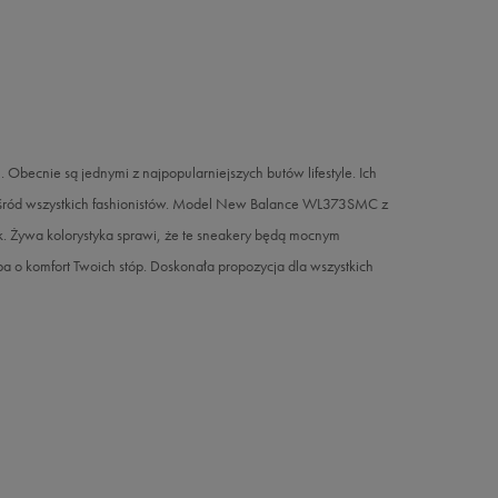
becnie są jednymi z najpopularniejszych butów lifestyle. Ich
 wśród wszystkich fashionistów. Model New Balance WL373SMC z
k. Żywa kolorystyka sprawi, że te sneakery będą mocnym
a o komfort Twoich stóp. Doskonała propozycja dla wszystkich