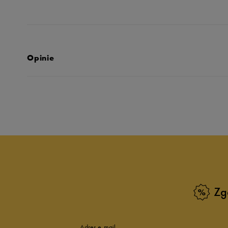
Opinie
Produkt nie posia
Zg
Adres e-mail