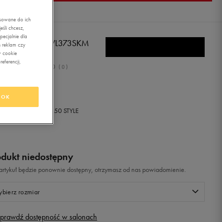
asowane do ich
śli chcesz,
ecjalnie dla
W BALANCE WL373SKM
 reklam czy
w cookie
eferencji,
0.0
(
0
)
ł
z Vat
OK
+ 0 PKT W
KLUBIE 50 STYLE
odukt niedostępny
i artykuł będzie ponownie dostępny, otrzymasz od nas powiadomienie.
bierz rozmiar
prawdź dostępność w salonach
Rozmiary EU
Rozmiary US