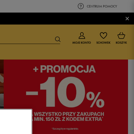
CENTRUM POMOCY
×
MOJE KONTO
SCHOWEK
KOSZYK
BUTY DLA CHŁOPCA
BUTY DLA DZIEWCZYNKI
0-4 lat
0-4 lat
4-8 lat
4-8 lat
9-16 lat
9-16 lat