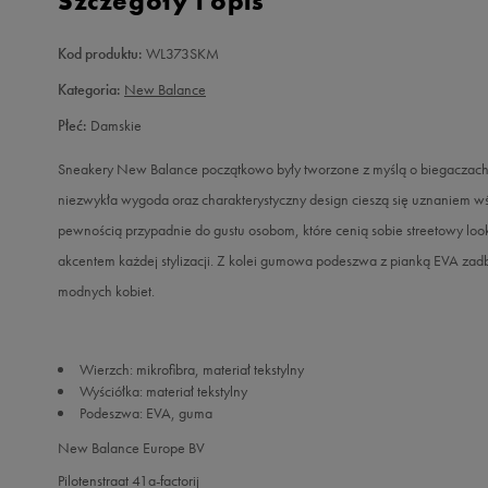
Szczegóły i opis
Kod produktu:
WL373SKM
Kategoria:
New Balance
Płeć:
Damskie
Sneakery New Balance początkowo były tworzone z myślą o biegaczach. O
niezwykła wygoda oraz charakterystyczny design cieszą się uznaniem
pewnością przypadnie do gustu osobom, które cenią sobie streetowy loo
akcentem każdej stylizacji. Z kolei gumowa podeszwa z pianką EVA zadb
modnych kobiet.
Wierzch: mikrofibra, materiał tekstylny
Wyściółka: materiał tekstylny
Podeszwa: EVA, guma
New Balance Europe BV
Pilotenstraat 41a-factorij