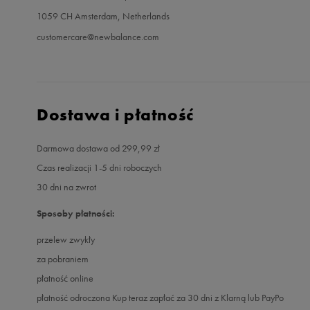
1059 CH Amsterdam, Netherlands
customercare@newbalance.com
Dostawa i płatność
Darmowa dostawa od 299,99 zł
Czas realizacji 1-5 dni roboczych
30 dni na zwrot
Sposoby płatności:
przelew zwykły
za pobraniem
płatność online
płatność odroczona Kup teraz zapłać za 30 dni z Klarną lub PayPo