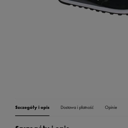
Skechers
Timberland
Umbro
Under Armour
Up8
U.S. Polo ASSN.
Vans
Szczegóły i opis
Dostawa i płatność
Opinie