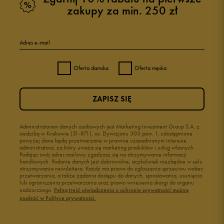
zakupy za min. 250 zł
Adres e-mail
Oferta damska
Oferta męska
ZAPISZ SIĘ
Administratorem danych osobowych jest Marketing Investment Group S.A. z
siedzibą w Krakowie (31-871), os. Dywizjonu 303 paw. 1, udostępnione
powyżej dane będą przetwarzane w prawnie uzasadnionym interesie
administratora, za który uważa się marketing produktów i usług własnych.
Podając swój adres mailowy zgadzasz się na otrzymywanie informacji
handlowych. Podanie danych jest dobrowolne, aczkolwiek niezbędne w celu
otrzymywania newslettera. Każdy ma prawo do zgłoszenia sprzeciwu wobec
przetwarzania, a także żądania dostępu do danych, sprostowania, usunięcia
lub ograniczenia przetwarzania oraz prawo wniesienia skargi do organu
nadzorczego.
Pełną treść oświadczenia o ochronie prywatności można
znaleźć w Polityce prywatności.