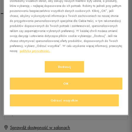
Dokładamy wszelkich starań, aby zakupy naszych Klientów były udane, a produkty,
które wybierają – najlepiej dopasowane do ich potrzeb. Robimy to jednak przy pełnym
poszanowaniu bezpieczeństwa wszystkich danych osobowych. Kliknij „OK”, jeśli
chcesz, abyśmy wykorzystywali informacje o Twoich zachowaniach na naszej stronie
do przygotowania personalizowanych specjalnie dla Ciebie treści, w tym rekomendacji
produktów dopasowanych do Twoich potrzeb i zainteresowań, spersonalizowanych
NEW BALANCE WR996GC
reklam czy zapamiętywanie wybranych preferencji. W każdej chwili możesz zmienić
swoją decyzję i ustawienia dotyczące plików cookie wybierając „Dostosuj”. Jeśli nie
chcesz otrzymywać spersonalizowanej oferty produktów, dopasowanych do Twoich
preferencji, wybierz „Odrzuć wszystkie”. W celu uzyskania więcej informacji, przeczytaj
0.0
(
0
)
naszą
politykę prywatności.
249,99
zł
z Vat
+ 1250 PKT W
KLUBIE 50 STYLE
Dostosuj
OK
Produkt niedostępny
Jeśli artykuł będzie ponownie dostępny, otrzymasz od nas powiadomienie.
Odrzuć wszystkie
Wybierz rozmiar
Sprawdź dostępność w salonach
Rozmiary EU
Rozmiary US