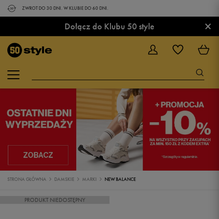
ZWROT DO 30 DNI. W KLUBIE DO 60 DNI.
×
Dołącz do Klubu 50 style
STRONA GŁÓWNA
DAMSKIE
MARKI
NEW BALANCE
PRODUKT NIEDOSTĘPNY