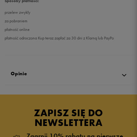
Sposoby płatności:
przelew zwykły
za pobraniem
płatność online
płatność odroczona Kup teraz zapłać za 30 dni z Klarną lub PayPo
Opinie
Produkt nie posiada recenzji
ZAPISZ SIĘ DO
NEWSLETTERA
Zgarnij 10% rabatu na pierwsze