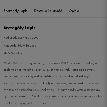
36
22,5 cm
Powiadom o dostępności
Szczegóły i opis
Dostawa i płatność
Opinie
36,5
23 cm
Powiadom o dostępności
Szczegóły i opis
37
23,5 cm
Powiadom o dostępności
Kod produktu:
WR996GC
37,5
24 cm
Powiadom o dostępności
Kategoria:
New Balance
Płeć:
Damskie
38
24,5 cm
Powiadom o dostępności
Model WR996 swoją premierę miał w roku 1989 i od razu znalazł się w
39
25 cm
Powiadom o dostępności
czołówce najwygodniejszych butów runningowych. Teraz dzięki swojej
oryginalnej i modnej sylwetce będzie mocnym punktem streetowych
40
25,5 cm
Powiadom o dostępności
stylizacji. Połączenie zamszu z tekstylną siateczką plus wstawki z syntetyku
znakomicie sprawdzą się w użytkowaniu. Miła w dotyku wyściółka poprawi
40,5
26 cm
Powiadom o dostępności
cyrkulacje powietrza. Stabilna, amortyzująca i przyczepna podeszwa zadba
o całodzienną wygodę noszenia..
41
26,5 cm
Powiadom o dostępności