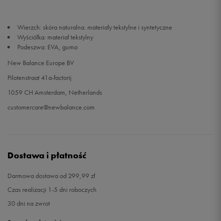
Wierzch: skóra naturalna. materiały tekstylne i syntetyczne
Wyściółka: materiał tekstylny
Podeszwa: EVA, guma
New Balance Europe BV
Pilotenstraat 41a-factorij
1059 CH Amsterdam, Netherlands
customercare@newbalance.com
Dostawa i płatność
Darmowa dostawa od 299,99 zł
Czas realizacji 1-5 dni roboczych
30 dni na zwrot