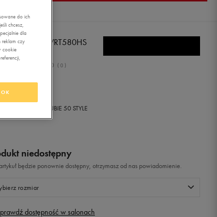
asowane do ich
śli chcesz,
ecjalnie dla
W BALANCE WRT580HS
 reklam czy
w cookie
eferencji,
0.0
(
0
)
9,99
zł
z Vat
OK
+ 1500 PKT W
KLUBIE 50 STYLE
odukt niedostępny
i artykuł będzie ponownie dostępny, otrzymasz od nas powiadomienie.
bierz rozmiar
prawdź dostępność w salonach
Rozmiary EU
Rozmiary US