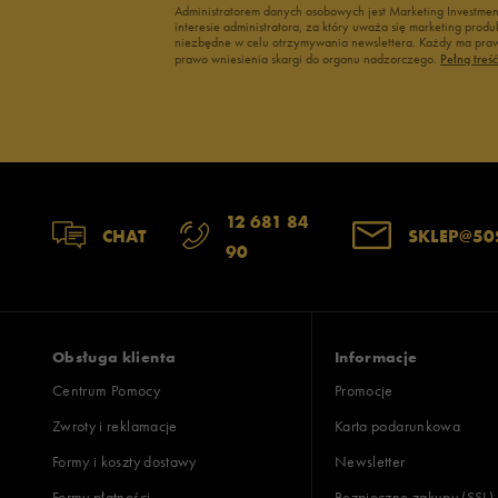
Administratorem danych osobowych jest Marketing Investme
interesie administratora, za który uważa się marketing pro
niezbędne w celu otrzymywania newslettera. Każdy ma prawo
prawo wniesienia skargi do organu nadzorczego.
Pełną treś
12 681 84
CHAT
SKLEP@50
90
Obsługa klienta
Informacje
Centrum Pomocy
Promocje
Zwroty i reklamacje
Karta podarunkowa
Formy i koszty dostawy
Newsletter
Formy płatności
Bezpieczne zakupy (SSL)