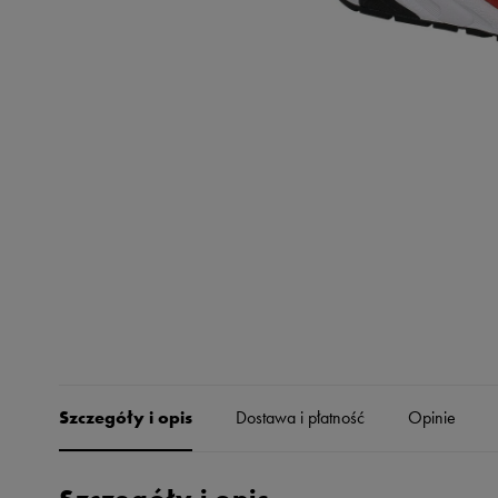
Skechers
Timberland
Umbro
Under Armour
Up8
U.S. Polo ASSN.
Vans
Szczegóły i opis
Dostawa i płatność
Opinie