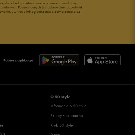
wyżej dane będą przetwarzane w prawnie uzasadnionym
i handlowych. Podanie danych jest dobrowolne, aczkolwiek
owania, usunięcia lub ograniczenia przetwarzania oraz
Pobierz aplikację
O 50 style
Informacje o 50 style
Sklepy stacjonarne
ie
Klub 50 style
skie
Praca