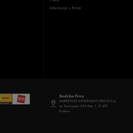
Informacje o firmie
Siedziba firmy
MARKETING INVESTMENT GROUP S.A.
os. Dywizjonu 303 Paw. 1, 31-871
Kraków