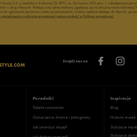
nt Group S.A. z siedzibą w Krakowie (31-871), os. Dywizjonu 303 paw. 1, udostępnione po
duktów i usług własnych. Podając swój adres mailowy zgadzasz się na otrzymywanie informacj
 do zgłoszenia sprzeciwu wobec przetwarzania, a także żądania dostępu do danych, sprost
ć oświadczenia o ochronie prywatności można znaleźć w Polityce prywatności.
Znajdź nas na
STYLE.COM
Poradniki
Inspiracje
Tabela rozmiarów
Blog
Oznaczenia słowne i piktogramy
Historia marek
Jak zmierzyć stopę?
Stylizacje męsk
Stylizacje dam
Jak dobrać rozmiar?