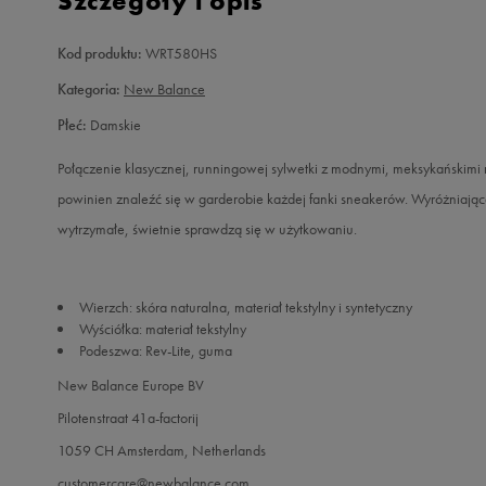
Szczegóły i opis
Kod produktu:
WRT580HS
Kategoria:
New Balance
Płeć:
Damskie
Połączenie klasycznej, runningowej sylwetki z modnymi, meksykańsk
powinien znaleźć się w garderobie każdej fanki sneakerów. Wyróżniająca
wytrzymałe, świetnie sprawdzą się w użytkowaniu.
Wierzch: skóra naturalna, materiał tekstylny i syntetyczny
Wyściółka: materiał tekstylny
Podeszwa: Rev-Lite, guma
New Balance Europe BV
Pilotenstraat 41a-factorij
1059 CH Amsterdam, Netherlands
customercare@newbalance.com