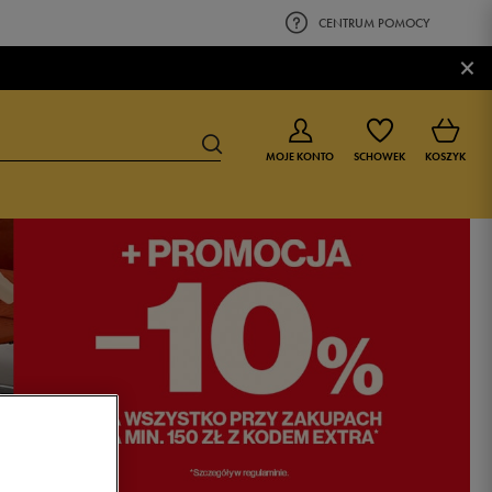
CENTRUM POMOCY
×
MOJE KONTO
SCHOWEK
KOSZYK
BUTY DLA CHŁOPCA
BUTY DLA DZIEWCZYNKI
0-4 lat
0-4 lat
4-8 lat
4-8 lat
9-16 lat
9-16 lat