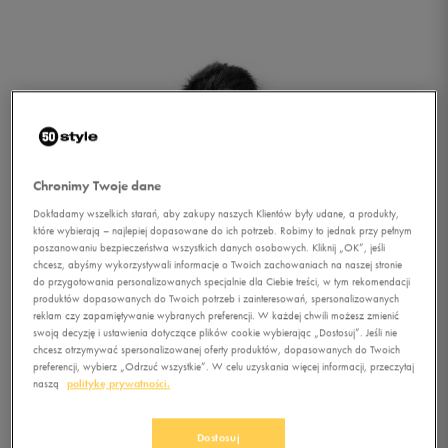
Chronimy Twoje dane
Dokładamy wszelkich starań, aby zakupy naszych Klientów były udane, a produkty,
które wybierają – najlepiej dopasowane do ich potrzeb. Robimy to jednak przy pełnym
poszanowaniu bezpieczeństwa wszystkich danych osobowych. Kliknij „OK”, jeśli
chcesz, abyśmy wykorzystywali informacje o Twoich zachowaniach na naszej stronie
do przygotowania personalizowanych specjalnie dla Ciebie treści, w tym rekomendacji
1/1
produktów dopasowanych do Twoich potrzeb i zainteresowań, spersonalizowanych
reklam czy zapamiętywanie wybranych preferencji. W każdej chwili możesz zmienić
swoją decyzję i ustawienia dotyczące plików cookie wybierając „Dostosuj”. Jeśli nie
chcesz otrzymywać spersonalizowanej oferty produktów, dopasowanych do Twoich
preferencji, wybierz „Odrzuć wszystkie”. W celu uzyskania więcej informacji, przeczytaj
naszą
politykę prywatności.
NEW ERA CZAPKA
Dostosuj