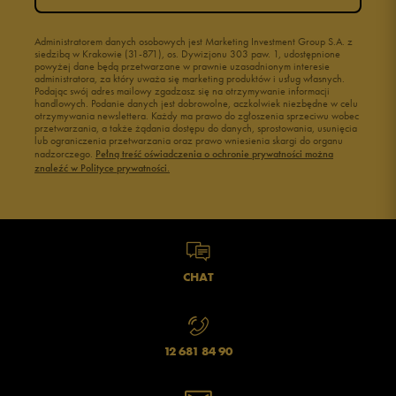
Administratorem danych osobowych jest Marketing Investment Group S.A. z
siedzibą w Krakowie (31-871), os. Dywizjonu 303 paw. 1, udostępnione
powyżej dane będą przetwarzane w prawnie uzasadnionym interesie
administratora, za który uważa się marketing produktów i usług własnych.
Podając swój adres mailowy zgadzasz się na otrzymywanie informacji
handlowych. Podanie danych jest dobrowolne, aczkolwiek niezbędne w celu
otrzymywania newslettera. Każdy ma prawo do zgłoszenia sprzeciwu wobec
przetwarzania, a także żądania dostępu do danych, sprostowania, usunięcia
lub ograniczenia przetwarzania oraz prawo wniesienia skargi do organu
nadzorczego.
Pełną treść oświadczenia o ochronie prywatności można
znaleźć w Polityce prywatności.
CHAT
12 681 84 90