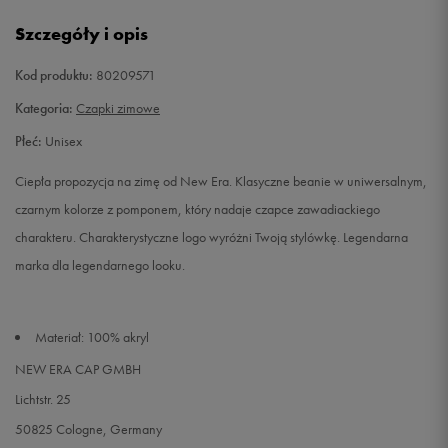
Szczegóły i opis
Kod produktu:
80209571
Kategoria:
Czapki zimowe
Płeć:
Unisex
Ciepła propozycja na zimę od New Era. Klasyczne beanie w uniwersalnym,
czarnym kolorze z pomponem, który nadaje czapce zawadiackiego
charakteru. Charakterystyczne logo wyróżni Twoją stylówkę. Legendarna
marka dla legendarnego looku.
Materiał: 100% akryl
NEW ERA CAP GMBH
Lichtstr. 25
50825 Cologne, Germany