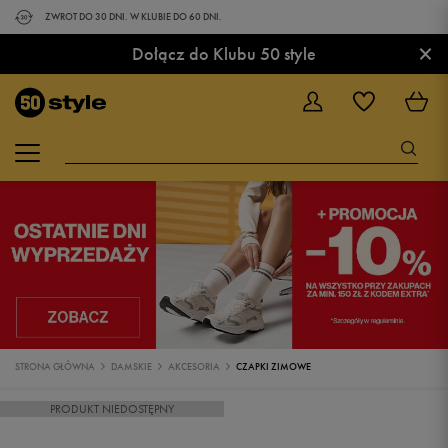
ZWROT DO 30 DNI. W KLUBIE DO 60 DNI.
×
Dołącz do Klubu 50 style
STRONA GŁÓWNA
DAMSKIE
AKCESORIA
CZAPKI ZIMOWE
PRODUKT NIEDOSTĘPNY