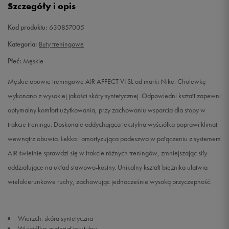
Szczegóły i opis
41
26 cm
Powiadom o dostępności
Kod produktu:
630857005
42
26,5 cm
Powiadom o dostępności
Kategoria:
Buty treningowe
Płeć:
Męskie
42,5
27 cm
Powiadom o dostępności
Męskie obuwie treningowe AIR AFFECT VI SL od marki Nike. Cholewkę
43
27,5 cm
Powiadom o dostępności
wykonano z wysokiej jakości skóry syntetycznej. Odpowiedni kształt zapewni
optymalny komfort użytkowania, przy zachowaniu wsparcia dla stopy w
44
28 cm
Powiadom o dostępności
trakcie treningu. Doskonale oddychająca tekstylna wyściółka poprawi klimat
wewnątrz obuwia. Lekka i amortyzująca podeszwa w połączeniu z systemem
44,5
28,5 cm
Powiadom o dostępności
AIR świetnie sprawdzi się w trakcie różnych treningów, zmniejszając siły
oddziałujące na układ stawowo-kostny. Unikalny kształt bieżnika ułatwia
45
29 cm
Powiadom o dostępności
wielokierunkowe ruchy, zachowując jednocześnie wysoką przyczepność.
45,5
29,5 cm
Powiadom o dostępności
Wierzch: skóra syntetyczna
46
30 cm
Powiadom o dostępności
Wyściółka: materiał tekstylny