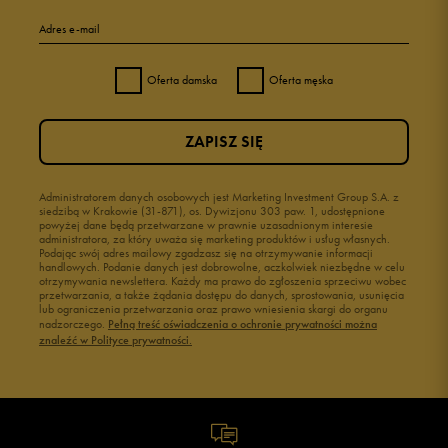
Adres e-mail
Oferta damska
Oferta męska
ZAPISZ SIĘ
Administratorem danych osobowych jest Marketing Investment Group S.A. z
siedzibą w Krakowie (31-871), os. Dywizjonu 303 paw. 1, udostępnione
powyżej dane będą przetwarzane w prawnie uzasadnionym interesie
administratora, za który uważa się marketing produktów i usług własnych.
Podając swój adres mailowy zgadzasz się na otrzymywanie informacji
handlowych. Podanie danych jest dobrowolne, aczkolwiek niezbędne w celu
otrzymywania newslettera. Każdy ma prawo do zgłoszenia sprzeciwu wobec
przetwarzania, a także żądania dostępu do danych, sprostowania, usunięcia
lub ograniczenia przetwarzania oraz prawo wniesienia skargi do organu
nadzorczego.
Pełną treść oświadczenia o ochronie prywatności można
znaleźć w Polityce prywatności.