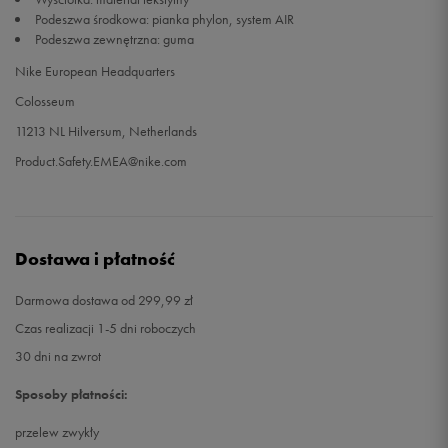
Podeszwa środkowa: pianka phylon, system AIR
Podeszwa zewnętrzna: guma
47
30,5 cm
Powiadom o dostępności
Nike European Headquarters
47,5
31 cm
Powiadom o dostępności
Colosseum
11213 NL Hilversum, Netherlands
48,5
32 cm
Powiadom o dostępności
Product.Safety.EMEA@nike.com
49,5
33 cm
Powiadom o dostępności
Dostawa i płatność
Darmowa dostawa od 299,99 zł
Czas realizacji 1-5 dni roboczych
30 dni na zwrot
Sposoby płatności:
przelew zwykły