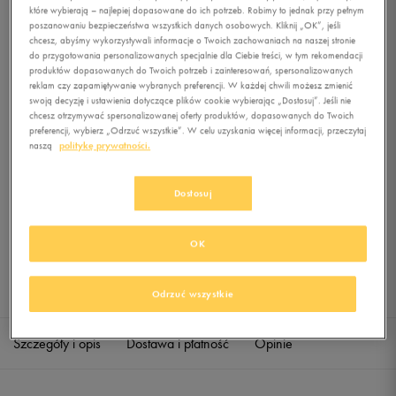
które wybierają – najlepiej dopasowane do ich potrzeb. Robimy to jednak przy pełnym
poszanowaniu bezpieczeństwa wszystkich danych osobowych. Kliknij „OK”, jeśli
chcesz, abyśmy wykorzystywali informacje o Twoich zachowaniach na naszej stronie
0.0
(
0
)
do przygotowania personalizowanych specjalnie dla Ciebie treści, w tym rekomendacji
129,99
zł
z Vat
produktów dopasowanych do Twoich potrzeb i zainteresowań, spersonalizowanych
reklam czy zapamiętywanie wybranych preferencji. W każdej chwili możesz zmienić
swoją decyzję i ustawienia dotyczące plików cookie wybierając „Dostosuj”. Jeśli nie
+ 650 PKT W
KLUBIE 50 STYLE
chcesz otrzymywać spersonalizowanej oferty produktów, dopasowanych do Twoich
preferencji, wybierz „Odrzuć wszystkie”. W celu uzyskania więcej informacji, przeczytaj
naszą
politykę prywatności.
Produkt niedostępny
Dostosuj
Jeśli artykuł będzie ponownie dostępny, otrzymasz od nas powiadomienie.
OK
Wybierz rozmiar
Sprawdź dostępność w salonach
Rozmiary EU
Rozmiary US
Odrzuć wszystkie
38,5
24 cm
Powiadom o dostępności
Szczegóły i opis
Dostawa i płatność
Opinie
40,5
25,5 cm
Powiadom o dostępności