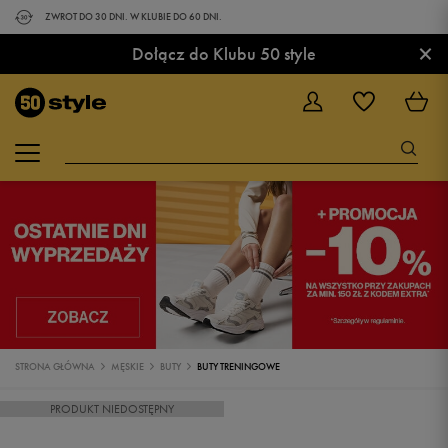
ZWROT DO 30 DNI. W KLUBIE DO 60 DNI.
×
Dołącz do Klubu 50 style
STRONA GŁÓWNA
MĘSKIE
BUTY
BUTY TRENINGOWE
PRODUKT NIEDOSTĘPNY