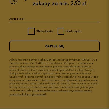
zakupy za min. 250 zł
Adres e-mail
Oferta damska
Oferta męska
ZAPISZ SIĘ
Administratorem danych osobowych jest Marketing Investment Group S.A. z
siedzibą w Krakowie (31-871), os. Dywizjonu 303 paw. 1, udostępnione
powyżej dane będą przetwarzane w prawnie uzasadnionym interesie
administratora, za który uważa się marketing produktów i usług własnych.
Podając swój adres mailowy zgadzasz się na otrzymywanie informacji
handlowych. Podanie danych jest dobrowolne, aczkolwiek niezbędne w celu
otrzymywania newslettera. Każdy ma prawo do zgłoszenia sprzeciwu wobec
przetwarzania, a także żądania dostępu do danych, sprostowania, usunięcia
lub ograniczenia przetwarzania oraz prawo wniesienia skargi do organu
nadzorczego.
Pełną treść oświadczenia o ochronie prywatności można
znaleźć w Polityce prywatności.