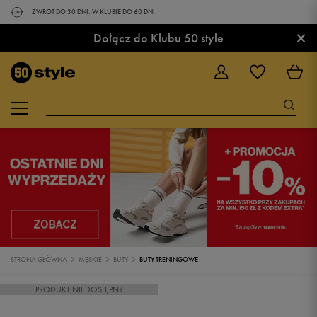
ZWROT DO 30 DNI. W KLUBIE DO 60 DNI.
×
Dołącz do Klubu 50 style
STRONA GŁÓWNA
MĘSKIE
BUTY
BUTY TRENINGOWE
PRODUKT NIEDOSTĘPNY