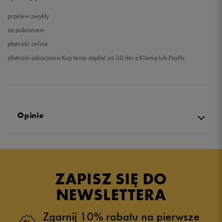
przelew zwykły
za pobraniem
płatność online
płatność odroczona Kup teraz zapłać za 30 dni z Klarną lub PayPo
Opinie
Produkt nie posiada recenzji
ZAPISZ SIĘ DO
NEWSLETTERA
Zgarnij 10% rabatu na pierwsze