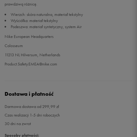
prawdziwą różnicę.
Wierzch: skóra naturalna, materiał tekstylny
Wyściółka: materiał tekstylny
Podeszwa: materiał syntetyczny, system Air
Nike European Headquarters
Colosseum
11213 NL Hilversum, Netherlands
Product.Safety.EMEA@nike.com
Dostawa i płatność
Darmowa dostawa od 299,99 zł
Czas realizacji 1-5 dni roboczych
30 dni na zwrot
Sposoby płatności: