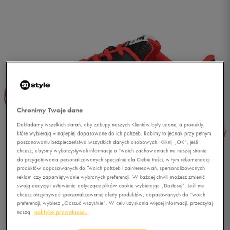
Chronimy Twoje dane
Dokładamy wszelkich starań, aby zakupy naszych Klientów były udane, a produkty,
które wybierają – najlepiej dopasowane do ich potrzeb. Robimy to jednak przy pełnym
poszanowaniu bezpieczeństwa wszystkich danych osobowych. Kliknij „OK”, jeśli
chcesz, abyśmy wykorzystywali informacje o Twoich zachowaniach na naszej stronie
do przygotowania personalizowanych specjalnie dla Ciebie treści, w tym rekomendacji
produktów dopasowanych do Twoich potrzeb i zainteresowań, spersonalizowanych
reklam czy zapamiętywanie wybranych preferencji. W każdej chwili możesz zmienić
swoją decyzję i ustawienia dotyczące plików cookie wybierając „Dostosuj”. Jeśli nie
1/2
chcesz otrzymywać spersonalizowanej oferty produktów, dopasowanych do Twoich
preferencji, wybierz „Odrzuć wszystkie”. W celu uzyskania więcej informacji, przeczytaj
naszą
politykę prywatności.