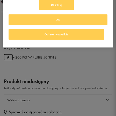
Dostosuj
OK
NIKE AIR EPIC SPEED TR
Odrzuć wszystkie
0.0
(
0
)
39,99
zł
z Vat
+ 200 PKT W
KLUBIE 50 STYLE
Produkt niedostępny
Jeśli artykuł będzie ponownie dostępny, otrzymasz od nas powiadomienie.
Wybierz rozmiar
Sprawdź dostępność w salonach
Rozmiary EU
Rozmiary US