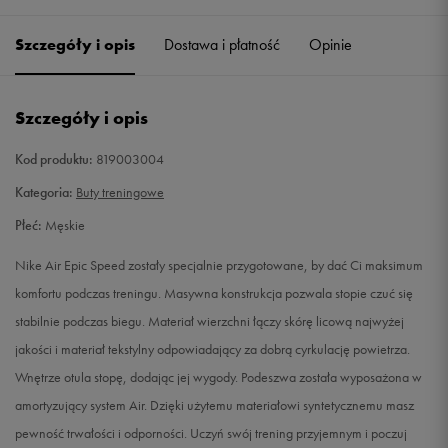
41
26 cm
Powiadom o dostępności
Szczegóły i opis
Dostawa i płatność
Opinie
42
26,5 cm
Powiadom o dostępności
Szczegóły i opis
42,5
27 cm
Powiadom o dostępności
Kod produktu:
819003004
43
27,5 cm
Powiadom o dostępności
Kategoria:
Buty treningowe
Płeć:
Męskie
44
28 cm
Powiadom o dostępności
Nike Air Epic Speed zostały specjalnie przygotowane, by dać Ci maksimum
44,5
28,5 cm
Powiadom o dostępności
komfortu podczas treningu. Masywna konstrukcja pozwala stopie czuć się
stabilnie podczas biegu. Materiał wierzchni łączy skórę licową najwyżej
45
29 cm
Powiadom o dostępności
jakości i materiał tekstylny odpowiadający za dobrą cyrkulację powietrza.
Wnętrze otula stopę, dodając jej wygody. Podeszwa została wyposażona w
45,5
29,5 cm
Powiadom o dostępności
amortyzujący system Air. Dzięki użytemu materiałowi syntetycznemu masz
pewność trwałości i odporności. Uczyń swój trening przyjemnym i poczuj
46
30 cm
Powiadom o dostępności