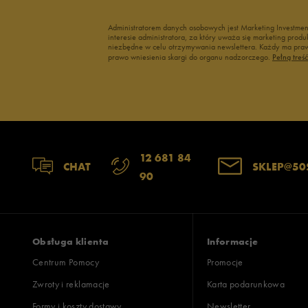
Administratorem danych osobowych jest Marketing Investme
interesie administratora, za który uważa się marketing pro
niezbędne w celu otrzymywania newslettera. Każdy ma prawo
prawo wniesienia skargi do organu nadzorczego.
Pełną treś
12 681 84
CHAT
SKLEP@50
90
Obsługa klienta
Informacje
Centrum Pomocy
Promocje
Zwroty i reklamacje
Karta podarunkowa
Formy i koszty dostawy
Newsletter