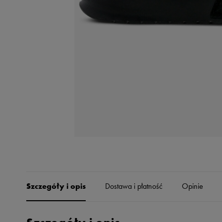
Skechers
Timberland
Umbro
Under Armour
Up8
U.S. Polo ASSN.
Vans
Szczegóły i opis
Dostawa i płatność
Opinie