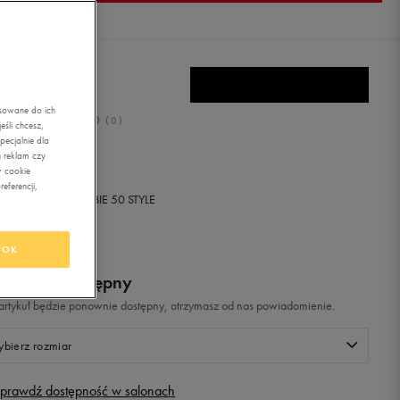
E BENASSI JDI
asowane do ich
0.0
(
0
)
śli chcesz,
ecjalnie dla
,99
zł
z Vat
 reklam czy
w cookie
eferencji,
+ 350 PKT W
KLUBIE 50 STYLE
OK
odukt niedostępny
i artykuł będzie ponownie dostępny, otrzymasz od nas powiadomienie.
bierz rozmiar
prawdź dostępność w salonach
Rozmiary EU
Rozmiary US