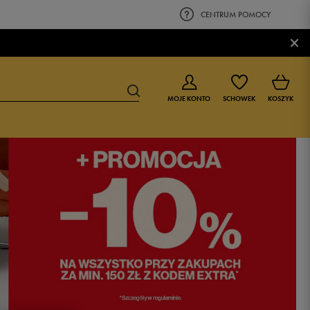
CENTRUM POMOCY
×
MOJE KONTO
SCHOWEK
KOSZYK
BUTY DLA CHŁOPCA
BUTY DLA DZIEWCZYNKI
0-4 lat
0-4 lat
4-8 lat
4-8 lat
9-16 lat
9-16 lat