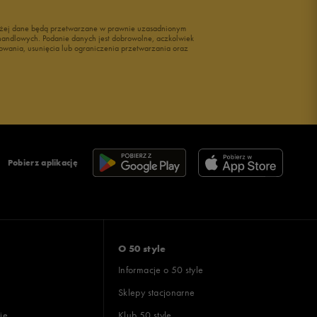
wyżej dane będą przetwarzane w prawnie uzasadnionym
i handlowych. Podanie danych jest dobrowolne, aczkolwiek
owania, usunięcia lub ograniczenia przetwarzania oraz
Pobierz aplikację
O 50 style
Informacje o 50 style
Sklepy stacjonarne
ie
Klub 50 style