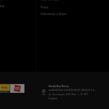
skie
Praca
Informacje o firmie
Siedziba firmy
MARKETING INVESTMENT GROUP S.A.
os. Dywizjonu 303 Paw. 1, 31-871
Kraków