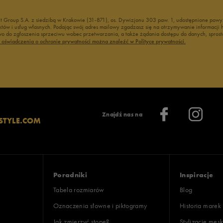
nt Group S.A. z siedzibą w Krakowie (31-871), os. Dywizjonu 303 paw. 1, udostępnione po
duktów i usług własnych. Podając swój adres mailowy zgadzasz się na otrzymywanie informacj
 do zgłoszenia sprzeciwu wobec przetwarzania, a także żądania dostępu do danych, sprost
ć oświadczenia o ochronie prywatności można znaleźć w Polityce prywatności.
Znajdź nas na
STYLE.COM
Poradniki
Inspiracje
Tabela rozmiarów
Blog
Oznaczenia słowne i piktogramy
Historia marek
Jak zmierzyć stopę?
Stylizacje męsk