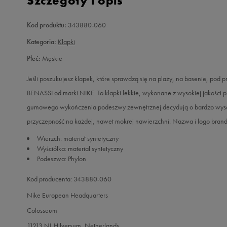
Szczegóły i opis
Kod produktu:
343880-060
Kategoria:
Klapki
Płeć:
Męskie
Jeśli poszukujesz klapek, które sprawdzą się na plaży, na basenie, pod 
BENASSI od marki NIKE. To klapki lekkie, wykonane z wysokiej jakości p
gumowego wykończenia podeszwy zewnętrznej decydują o bardzo wysok
przyczepność na każdej, nawet mokrej nawierzchni. Nazwa i logo brand
Wierzch: materiał syntetyczny
Wyściółka: materiał syntetyczny
Podeszwa: Phylon
Kod producenta: 343880-060
Nike European Headquarters
Colosseum
11213 NL Hilversum, Netherlands