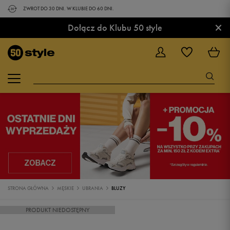
ZWROT DO 30 DNI. W KLUBIE DO 60 DNI.
×
Dołącz do Klubu 50 style
STRONA GŁÓWNA
MĘSKIE
UBRANIA
BLUZY
PRODUKT NIEDOSTĘPNY