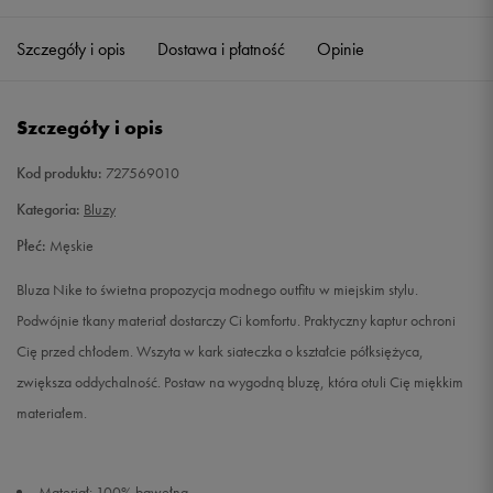
Szczegóły i opis
Dostawa i płatność
Opinie
L
Powiadom o dostępności
XL
Powiadom o dostępności
Szczegóły i opis
XXL
Powiadom o dostępności
Kod produktu:
727569010
Kategoria:
Bluzy
Płeć:
Męskie
Bluza Nike to świetna propozycja modnego outfitu w miejskim stylu.
Podwójnie tkany materiał dostarczy Ci komfortu. Praktyczny kaptur ochroni
Cię przed chłodem. Wszyta w kark siateczka o kształcie półksiężyca,
zwiększa oddychalność. Postaw na wygodną bluzę, która otuli Cię miękkim
materiałem.
Materiał: 100% bawełna