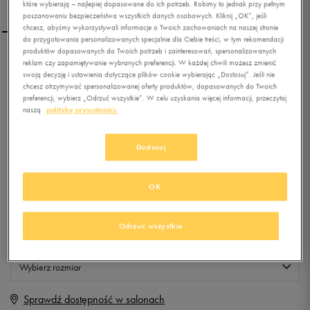
które wybierają – najlepiej dopasowane do ich potrzeb. Robimy to jednak przy pełnym
poszanowaniu bezpieczeństwa wszystkich danych osobowych. Kliknij „OK”, jeśli
chcesz, abyśmy wykorzystywali informacje o Twoich zachowaniach na naszej stronie
do przygotowania personalizowanych specjalnie dla Ciebie treści, w tym rekomendacji
produktów dopasowanych do Twoich potrzeb i zainteresowań, spersonalizowanych
NIKE BLUZA AV15 FLC FZ
reklam czy zapamiętywanie wybranych preferencji. W każdej chwili możesz zmienić
swoją decyzję i ustawienia dotyczące plików cookie wybierając „Dostosuj”. Jeśli nie
HDY
chcesz otrzymywać spersonalizowanej oferty produktów, dopasowanych do Twoich
preferencji, wybierz „Odrzuć wszystkie”. W celu uzyskania więcej informacji, przeczytaj
0.0
naszą
politykę prywatności.
(
0
)
99,99
zł
z Vat
Dostosuj
+ 500 PKT W
KLUBIE 50 STYLE
OK
Produkt niedostępny
Odrzuć wszystkie
Jeśli artykuł będzie ponownie dostępny, otrzymasz od nas powiadomienie.
Wybierz rozmiar
Sprawdź dostępność w salonach
M
Powiadom o dostępności