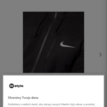
1/2
Chronimy Twoje dane
Dokładamy wszelkich starań, aby zakupy naszych Klientów były udane, a produkty,