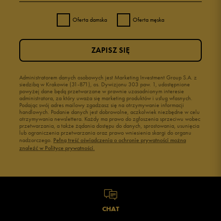
Oferta damska
Oferta męska
ZAPISZ SIĘ
Administratorem danych osobowych jest Marketing Investment Group S.A. z
siedzibą w Krakowie (31-871), os. Dywizjonu 303 paw. 1, udostępnione
powyżej dane będą przetwarzane w prawnie uzasadnionym interesie
administratora, za który uważa się marketing produktów i usług własnych.
Podając swój adres mailowy zgadzasz się na otrzymywanie informacji
handlowych. Podanie danych jest dobrowolne, aczkolwiek niezbędne w celu
otrzymywania newslettera. Każdy ma prawo do zgłoszenia sprzeciwu wobec
przetwarzania, a także żądania dostępu do danych, sprostowania, usunięcia
lub ograniczenia przetwarzania oraz prawo wniesienia skargi do organu
nadzorczego.
Pełną treść oświadczenia o ochronie prywatności można
znaleźć w Polityce prywatności.
CHAT