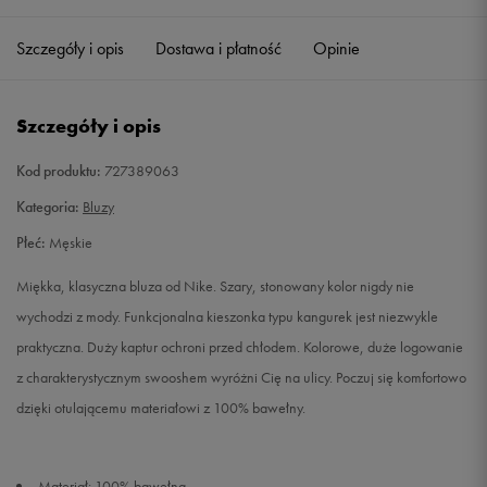
Szczegóły i opis
Dostawa i płatność
Opinie
M
Powiadom o dostępności
L
Powiadom o dostępności
Szczegóły i opis
XL
Powiadom o dostępności
Kod produktu:
727389063
Kategoria:
Bluzy
XXL
Powiadom o dostępności
Płeć:
Męskie
Miękka, klasyczna bluza od Nike. Szary, stonowany kolor nigdy nie
wychodzi z mody. Funkcjonalna kieszonka typu kangurek jest niezwykle
praktyczna. Duży kaptur ochroni przed chłodem. Kolorowe, duże logowanie
z charakterystycznym swooshem wyróżni Cię na ulicy. Poczuj się komfortowo
dzięki otulającemu materiałowi z 100% bawełny.
Materiał: 100% bawełna