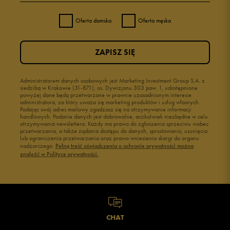
Oferta damska
Oferta męska
ZAPISZ SIĘ
Administratorem danych osobowych jest Marketing Investment Group S.A. z
siedzibą w Krakowie (31-871), os. Dywizjonu 303 paw. 1, udostępnione
powyżej dane będą przetwarzane w prawnie uzasadnionym interesie
administratora, za który uważa się marketing produktów i usług własnych.
Podając swój adres mailowy zgadzasz się na otrzymywanie informacji
handlowych. Podanie danych jest dobrowolne, aczkolwiek niezbędne w celu
otrzymywania newslettera. Każdy ma prawo do zgłoszenia sprzeciwu wobec
przetwarzania, a także żądania dostępu do danych, sprostowania, usunięcia
lub ograniczenia przetwarzania oraz prawo wniesienia skargi do organu
nadzorczego.
Pełną treść oświadczenia o ochronie prywatności można
znaleźć w Polityce prywatności.
CHAT