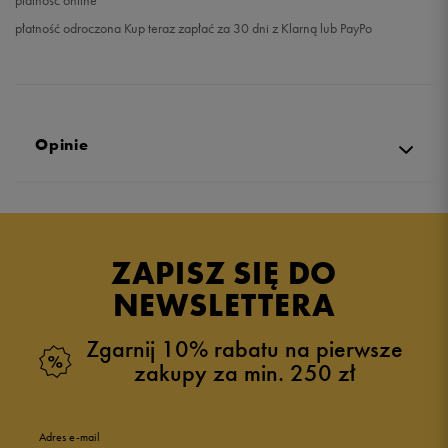
płatność online
płatność odroczona Kup teraz zapłać za 30 dni z Klarną lub PayPo
Opinie
Produkt nie posiada recenzji
ZAPISZ SIĘ DO
NEWSLETTERA
Zgarnij 10% rabatu na pierwsze
zakupy za min. 250 zł
Adres e-mail