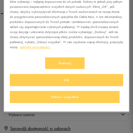
które wybierają – najlepiej dopasowane do ich potrzeb. Robimy to jednak przy pełnym
poszanowaniu bezpieczeństwa wszystkich danych osobowych. Kliknij „OK”, jeśli
chcesz, abyśmy wykorzystywali informacje o Twoich zachowaniach na naszej stronie
do przygotowania personalizowanych specjalnie dla Ciebie treści, w tym rekomendacji
produktów dopasowanych do Twoich potrzeb i zainteresowań, spersonalizowanych
NIKE BLUZA AW77 FT
reklam czy zapamiętywanie wybranych preferencji. W każdej chwili możesz zmienić
swoją decyzję i ustawienia dotyczące plików cookie wybierając „Dostosuj”. Jeśli nie
HOODY FUTURA
chcesz otrzymywać spersonalizowanej oferty produktów, dopasowanych do Twoich
preferencji, wybierz „Odrzuć wszystkie”. W celu uzyskania więcej informacji, przeczytaj
0.0
naszą
politykę prywatności.
(
0
)
199,99
zł
z Vat
Dostosuj
+ 1000 PKT W
KLUBIE 50 STYLE
OK
Produkt niedostępny
Odrzuć wszystkie
Jeśli artykuł będzie ponownie dostępny, otrzymasz od nas powiadomienie.
Wybierz rozmiar
Sprawdź dostępność w salonach
S
Powiadom o dostępności