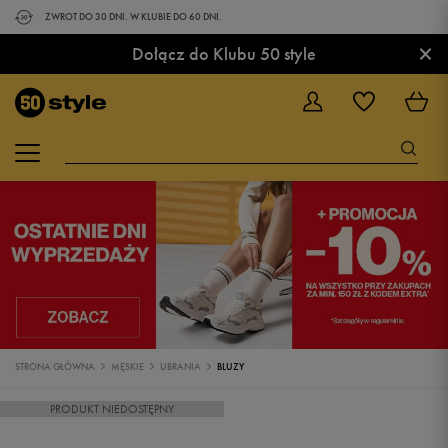
ZWROT DO 30 DNI. W KLUBIE DO 60 DNI.
×
Dołącz do Klubu 50 style
STRONA GŁÓWNA
MĘSKIE
UBRANIA
BLUZY
PRODUKT NIEDOSTĘPNY