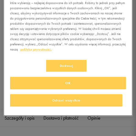
HOODY
które wybierają – najlepiej dopasowane do ich potrzeb. Robimy to jednak przy pełnym
poszanowaniu bezpieczeństwa wszystkich danych osobowych. Kliknij „OK”, jeśli
chcesz, abyśmy wykorzystywali informacje o Twoich zachowaniach na naszej stronie
0.0
(
0
)
do przygotowania personalizowanych specjalnie dla Ciebie treści, w tym rekomendacji
89,99
zł
z Vat
produktów dopasowanych do Twoich potrzeb i zainteresowań, spersonalizowanych
reklam czy zapamiętywanie wybranych preferencji. W każdej chwili możesz zmienić
swoją decyzję i ustawienia dotyczące plików cookie wybierając „Dostosuj”. Jeśli nie
+ 450 PKT W
KLUBIE 50 STYLE
chcesz otrzymywać spersonalizowanej oferty produktów, dopasowanych do Twoich
preferencji, wybierz „Odrzuć wszystkie”. W celu uzyskania więcej informacji, przeczytaj
naszą
politykę prywatności.
Produkt niedostępny
Dostosuj
Jeśli artykuł będzie ponownie dostępny, otrzymasz od nas powiadomienie.
OK
Wybierz rozmiar
Sprawdź dostępność w salonach
Odrzuć wszystkie
M
Powiadom o dostępności
Szczegóły i opis
Dostawa i płatność
Opinie
L
Powiadom o dostępności
XL
Powiadom o dostępności