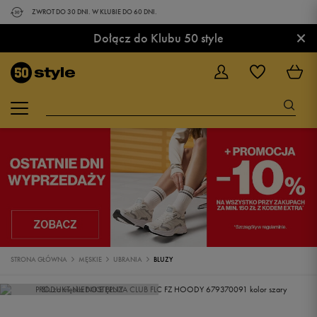
ZWROT DO 30 DNI. W KLUBIE DO 60 DNI.
×
Dołącz do Klubu 50 style
STRONA GŁÓWNA
MĘSKIE
UBRANIA
BLUZY
PRODUKT NIEDOSTĘPNY