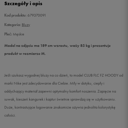
Szczegóły i opis
XXL
Powiadom o dostępności
Kod produktu:
679370091
Kategoria:
Bluzy
Płeć:
Męskie
Model na zdjęciu ma 189 cm wzrostu, waży 85 kg i prezentuje
produkt w rozmiarze M.
Jeśli szukasz wygodnej bluzy na co dzień, to model CLUB FLC FZ HOODY od
marki Nike jest zdecydowanie dla Ciebie. Miły w dotyku, ciepły i
oddychający materiał zapewni optymalny komfort noszenia. Zapięcie na
suwak, kieszeń kangurek i kaptur świetnie sprawdzą się w użytkowaniu.
Duże, kontrastujące logowanie znakomicie ożywia jednolita kolorystykę
całości.