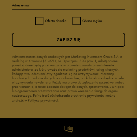
Adres e-mail
Oferta damska
Oferta męska
ZAPISZ SIĘ
Administratorem danych osobowych jest Marketing Investment Group S.A. z
siedzibą w Krakowie (31-871), os. Dywizjonu 303 paw. 1, udostępnione
powyżej dane będą przetwarzane w prawnie uzasadnionym interesie
administratora, za który uważa się marketing produktów i usług własnych.
Podając swój adres mailowy zgadzasz się na otrzymywanie informacji
handlowych. Podanie danych jest dobrowolne, aczkolwiek niezbędne w celu
otrzymywania newslettera. Każdy ma prawo do zgłoszenia sprzeciwu wobec
przetwarzania, a także żądania dostępu do danych, sprostowania, usunięcia
lub ograniczenia przetwarzania oraz prawo wniesienia skargi do organu
nadzorczego.
Pełną treść oświadczenia o ochronie prywatności można
znaleźć w Polityce prywatności.