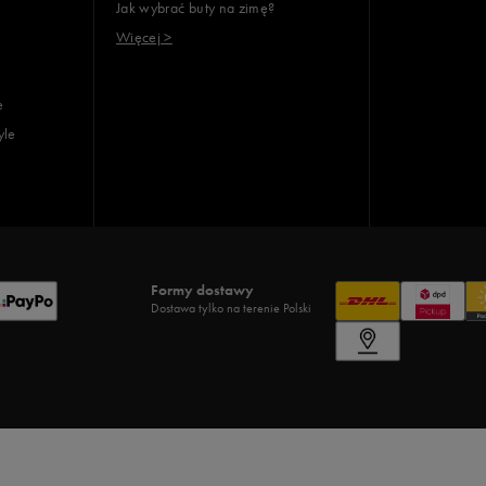
Jak wybrać buty na zimę?
Więcej >
e
yle
Formy dostawy
Dostawa tylko na terenie Polski