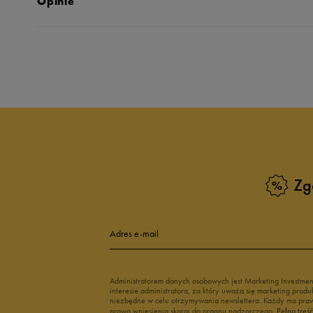
Opinie
Produkt nie posia
Zg
Adres e-mail
Administratorem danych osobowych jest Marketing Investme
interesie administratora, za który uważa się marketing pro
niezbędne w celu otrzymywania newslettera. Każdy ma prawo
prawo wniesienia skargi do organu nadzorczego.
Pełną treś