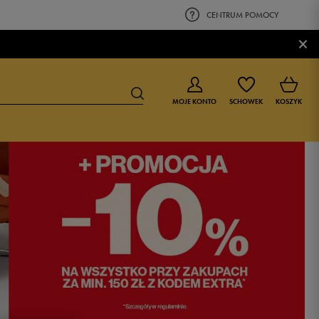
CENTRUM POMOCY
×
MOJE KONTO
SCHOWEK
KOSZYK
BUTY DLA CHŁOPCA
BUTY DLA DZIEWCZYNKI
0-4 lat
0-4 lat
4-8 lat
4-8 lat
9-16 lat
9-16 lat