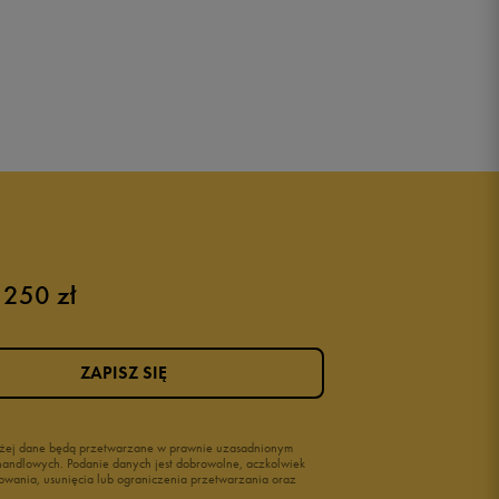
 250 zł
ZAPISZ SIĘ
wyżej dane będą przetwarzane w prawnie uzasadnionym
i handlowych. Podanie danych jest dobrowolne, aczkolwiek
owania, usunięcia lub ograniczenia przetwarzania oraz