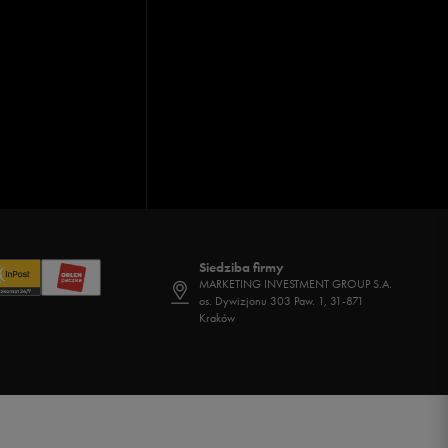
Siedziba firmy
MARKETING INVESTMENT GROUP S.A.
os. Dywizjonu 303 Paw. 1, 31-871
Kraków