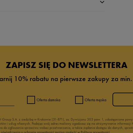
da recenzji
ZAPISZ SIĘ DO NEWSLETTERA
arnij 10% rabatu na pierwsze zakupy za min.
Oferta damska
Oferta męska
nt Group S.A. z siedzibą w Krakowie (31-871), os. Dywizjonu 303 paw. 1, udostępnione po
duktów i usług własnych. Podając swój adres mailowy zgadzasz się na otrzymywanie informacj
 do zgłoszenia sprzeciwu wobec przetwarzania, a także żądania dostępu do danych, sprost
ć oświadczenia o ochronie prywatności można znaleźć w Polityce prywatności.