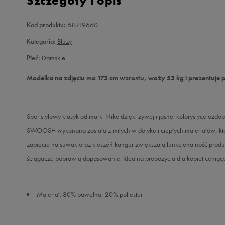
Szczegóły i opis
Kod produktu:
611719660
Kategoria:
Bluzy
Płeć:
Damskie
Modelka na zdjęciu ma 173 cm wzrostu, waży 53 kg i prezentuje 
Sportstylowy klasyk od marki Nike dzięki żywej i jasnej kolorystyce oz
SWOOSH wykonana została z miłych w dotyku i ciepłych materiałów, któr
zapięcie na suwak oraz kieszeń kangur zwiększają funkcjonalność produ
ściągacze poprawią dopasowanie. Idealna propozycja dla kobiet cenią
Materiał: 80% bawełna, 20% poliester