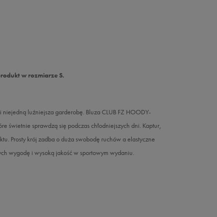
produkt w rozmiarze S.
dobi niejedną luźniejsza garderobę. Bluza CLUB FZ HOODY-
e świetnie sprawdzą się podczas chłodniejszych dni. Kaptur,
ktu. Prosty krój zadba o duża swobodę ruchów a elastyczne
cych wygodę i wysoką jakość w sportowym wydaniu.