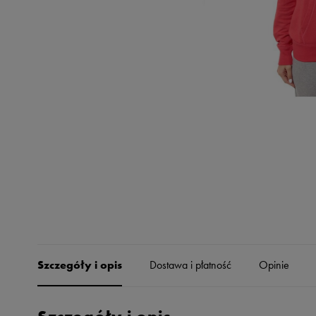
Skechers
Timberland
Umbro
Under Armour
Up8
U.S. Polo ASSN.
Vans
Szczegóły i opis
Dostawa i płatność
Opinie