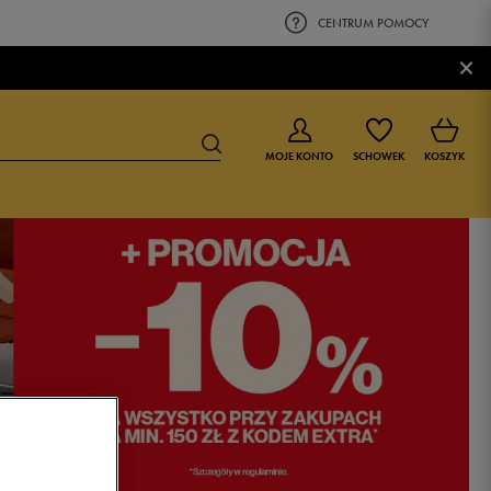
CENTRUM POMOCY
×
MOJE KONTO
SCHOWEK
KOSZYK
BUTY DLA CHŁOPCA
BUTY DLA DZIEWCZYNKI
0-4 lat
0-4 lat
4-8 lat
4-8 lat
9-16 lat
9-16 lat