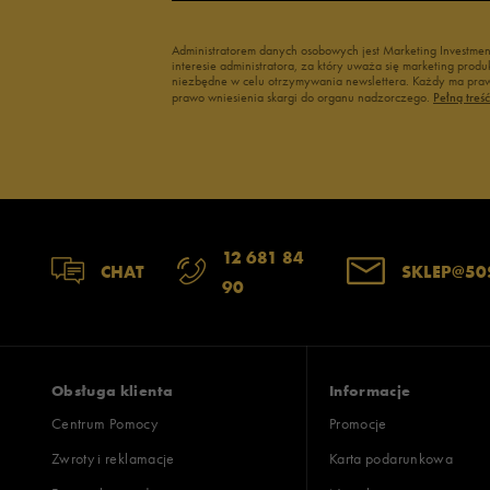
Administratorem danych osobowych jest Marketing Investme
interesie administratora, za który uważa się marketing pro
niezbędne w celu otrzymywania newslettera. Każdy ma prawo
prawo wniesienia skargi do organu nadzorczego.
Pełną treś
12 681 84
CHAT
SKLEP@50
90
Obsługa klienta
Informacje
Centrum Pomocy
Promocje
Zwroty i reklamacje
Karta podarunkowa