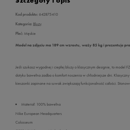
Szczegóły i opis
Kod produktu:
642875410
Kategoria:
Bluzy
Płeć:
Męskie
Model na zdjęciu ma 189 cm wzrostu, waży 85 kg i prezentuje pr
Jeśli szukasz wygodnej i ciepłej bluzy o klasycznym designie, to mod
dotyku bawełna zadba o komfort noszenia w chłodniejsze dni. Klasyczny
kieszonki zapinane na suwak zwiększają funkcjonalność całości. Stonow
Materiał: 100% bawełna
Nike European Headquarters
Colosseum