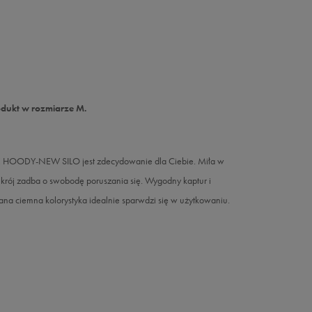
odukt w rozmiarze M.
el FZ HOODY-NEW SILO jest zdecydowanie dla Ciebie. Miła w
 krój zadba o swobodę poruszania się. Wygodny kaptur i
ana ciemna kolorystyka idealnie sparwdzi się w użytkowaniu.