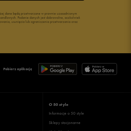
wyżej dane będą przetwarzane w prawnie uzasadnionym
i handlowych. Podanie danych jest dobrowolne, aczkolwiek
owania, usunięcia lub ograniczenia przetwarzania oraz
Pobierz aplikację
O 50 style
Informacje o 50 style
Sklepy stacjonarne