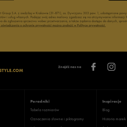
nt Group S.A. z siedzibą w Krakowie (31-871), os. Dywizjonu 303 paw. 1, udostępnione po
duktów i usług własnych. Podając swój adres mailowy zgadzasz się na otrzymywanie informacj
 do zgłoszenia sprzeciwu wobec przetwarzania, a także żądania dostępu do danych, sprost
ć oświadczenia o ochronie prywatności można znaleźć w Polityce prywatności.
Znajdź nas na
STYLE.COM
Poradniki
Inspiracje
Tabela rozmiarów
Blog
Oznaczenia słowne i piktogramy
Historia marek