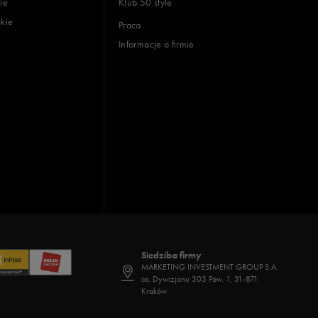
ie
Klub 50 style
skie
Praca
Informacje o firmie
Siedziba firmy
MARKETING INVESTMENT GROUP S.A.
os. Dywizjonu 303 Paw. 1, 31-871
Kraków