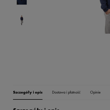
Skechers
Timberland
Umbro
Under Armour
Up8
U.S. Polo ASSN.
Vans
Szczegóły i opis
Dostawa i płatność
Opinie