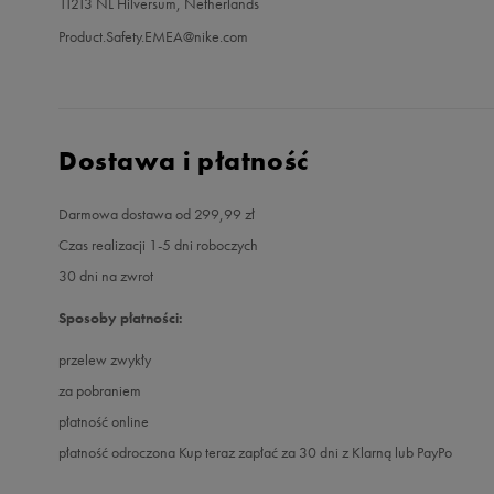
11213 NL Hilversum, Netherlands
Product.Safety.EMEA@nike.com
Dostawa i płatność
Darmowa dostawa od 299,99 zł
Czas realizacji 1-5 dni roboczych
30 dni na zwrot
Sposoby płatności:
przelew zwykły
za pobraniem
płatność online
płatność odroczona Kup teraz zapłać za 30 dni z Klarną lub PayPo