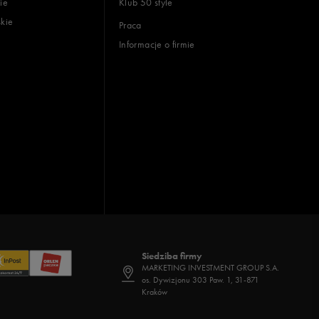
ie
Klub 50 style
skie
Praca
Informacje o firmie
Siedziba firmy
MARKETING INVESTMENT GROUP S.A.
os. Dywizjonu 303 Paw. 1, 31-871
Kraków