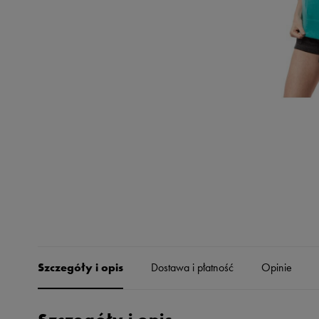
Skechers
Timberland
Umbro
Under Armour
Up8
U.S. Polo ASSN.
Vans
Szczegóły i opis
Dostawa i płatność
Opinie