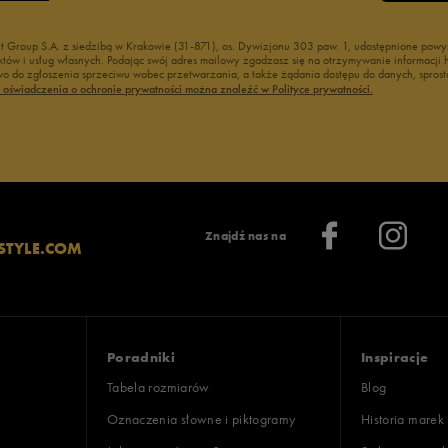
nt Group S.A. z siedzibą w Krakowie (31-871), os. Dywizjonu 303 paw. 1, udostępnione po
duktów i usług własnych. Podając swój adres mailowy zgadzasz się na otrzymywanie informacj
 do zgłoszenia sprzeciwu wobec przetwarzania, a także żądania dostępu do danych, sprost
ć oświadczenia o ochronie prywatności można znaleźć w Polityce prywatności.
Znajdź nas na
STYLE.COM
Poradniki
Inspiracje
Tabela rozmiarów
Blog
Oznaczenia słowne i piktogramy
Historia marek