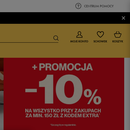
CENTRUM POMOCY
×
MOJE KONTO
SCHOWEK
KOSZYK
BUTY DLA CHŁOPCA
BUTY DLA DZIEWCZYNKI
0-4 lat
0-4 lat
4-8 lat
4-8 lat
9-16 lat
9-16 lat