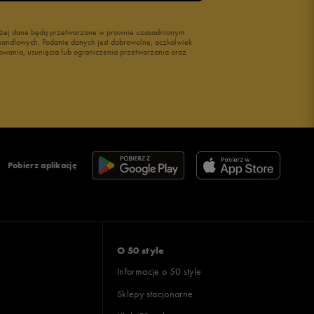
wyżej dane będą przetwarzane w prawnie uzasadnionym
i handlowych. Podanie danych jest dobrowolne, aczkolwiek
owania, usunięcia lub ograniczenia przetwarzania oraz
Pobierz aplikację
O 50 style
Informacje o 50 style
Sklepy stacjonarne