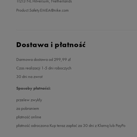
11213 NL Hilversum, Netherlands
Product.Safety.EMEA@nike.com
Dostawa i płatność
Darmowa dostawa od 299,99 zł
Czas realizacji 1-5 dni roboczych
30 dni na zwrot
Sposoby płatności:
przelew zwykły
za pobraniem
płatność online
płatność odroczona Kup teraz zapłać za 30 dni z Klarną lub PayPo