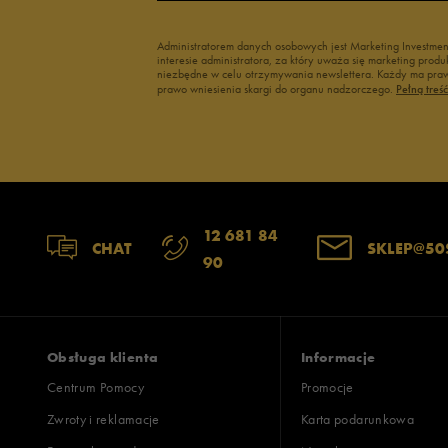
Administratorem danych osobowych jest Marketing Investme
interesie administratora, za który uważa się marketing pro
niezbędne w celu otrzymywania newslettera. Każdy ma prawo
prawo wniesienia skargi do organu nadzorczego.
Pełną treś
12 681 84
CHAT
SKLEP@50
90
Obsługa klienta
Informacje
Centrum Pomocy
Promocje
Zwroty i reklamacje
Karta podarunkowa