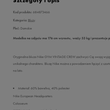
Szczegóły i opis
Kod produktu:
684873466
Kategoria:
Bluzy
Płeć:
Damskie
Modelka na zdjęciu ma 176 cm wzrostu, waży 55 kg i prezentuje 
Oryginalna bluza Nike GYM VINTAGE CREW zachwyci Cię swoją wyjątkową
unikalnego charakteru. Bluzę Nike można z powodzeniem łączyć z szorta
na lato.
Materiał: 60% bawełna, 40% poliester
Nike European Headquarters
Colosseum