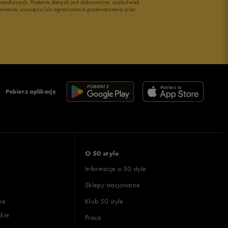
i handlowych. Podanie danych jest dobrowolne, aczkolwiek
owania, usunięcia lub ograniczenia przetwarzania oraz
Pobierz aplikację
O 50 style
Informacje o 50 style
Sklepy stacjonarne
ie
Klub 50 style
skie
Praca