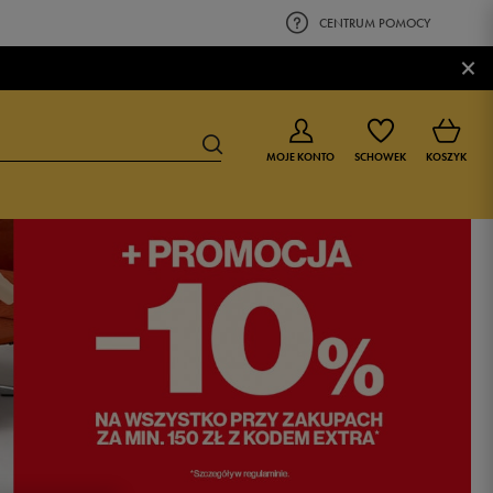
CENTRUM POMOCY
×
MOJE KONTO
SCHOWEK
KOSZYK
BUTY DLA CHŁOPCA
BUTY DLA DZIEWCZYNKI
0-4 lat
0-4 lat
4-8 lat
4-8 lat
9-16 lat
9-16 lat