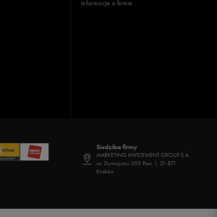
Informacje o firmie
Siedziba firmy
MARKETING INVESTMENT GROUP S.A.
os. Dywizjonu 303 Paw. 1, 31-871
Kraków