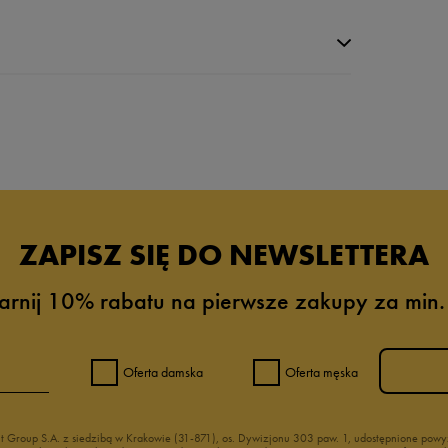
da recenzji
ZAPISZ SIĘ DO NEWSLETTERA
arnij 10% rabatu na pierwsze zakupy za min.
Oferta damska
Oferta męska
nt Group S.A. z siedzibą w Krakowie (31-871), os. Dywizjonu 303 paw. 1, udostępnione po