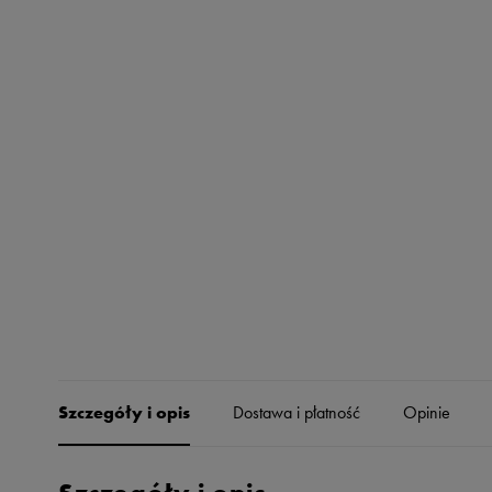
Skechers
Timberland
Umbro
Under Armour
Up8
U.S. Polo ASSN.
Vans
Szczegóły i opis
Dostawa i płatność
Opinie