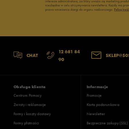
interesie administratora, za który uważa się marketing pro
niezbędne w celu otrzymywania newslettera. Każdy ma prawo
prawo wniesienia skargi do organu nadzorczego.
Pełną treś
12 681 84
CHAT
SKLEP@50
90
Obsługa klienta
Informacje
Centrum Pomocy
Promocje
Zwroty i reklamacje
Karta podarunkowa
Formy i koszty dostawy
Newsletter
Formy płatności
Bezpieczne zakupy (SSL)