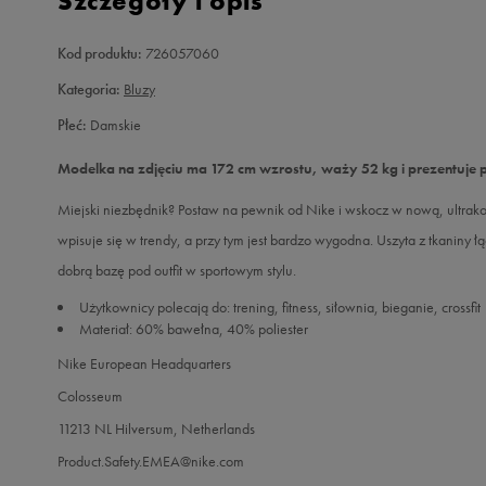
Szczegóły i opis
Kod produktu:
726057060
Kategoria:
Bluzy
Płeć:
Damskie
Modelka na zdjęciu ma 172 cm wzrostu, waży 52 kg i prezentuje 
Miejski niezbędnik? Postaw na pewnik od Nike i wskocz w nową, ultrak
wpisuje się w trendy, a przy tym jest bardzo wygodna. Uszyta z tkaniny łą
dobrą bazę pod outfit w sportowym stylu.
Użytkownicy polecają do: trening, fitness, siłownia, bieganie, crossfit
Materiał: 60% bawełna, 40% poliester
Nike European Headquarters
Colosseum
11213 NL Hilversum, Netherlands
Product.Safety.EMEA@nike.com