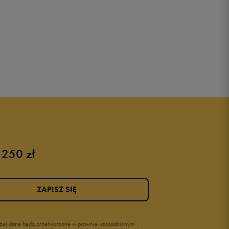
 250 zł
ZAPISZ SIĘ
wyżej dane będą przetwarzane w prawnie uzasadnionym