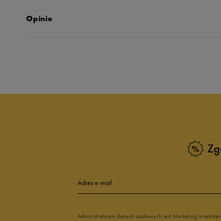
Opinie
Produkt nie posia
Zg
Adres e-mail
Administratorem danych osobowych jest Marketing Investme