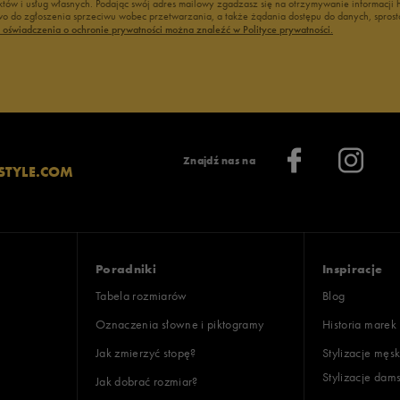
duktów i usług własnych. Podając swój adres mailowy zgadzasz się na otrzymywanie informacj
 do zgłoszenia sprzeciwu wobec przetwarzania, a także żądania dostępu do danych, sprost
ć oświadczenia o ochronie prywatności można znaleźć w Polityce prywatności.
Znajdź nas na
STYLE.COM
Poradniki
Inspiracje
Tabela rozmiarów
Blog
Oznaczenia słowne i piktogramy
Historia marek
Jak zmierzyć stopę?
Stylizacje męsk
Stylizacje dam
Jak dobrać rozmiar?