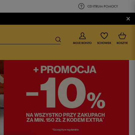
CENTRUM POMOCY
×
MOJE KONTO
SCHOWEK
KOSZYK
BUTY DLA CHŁOPCA
BUTY DLA DZIEWCZYNKI
0-4 lat
0-4 lat
4-8 lat
4-8 lat
9-16 lat
9-16 lat