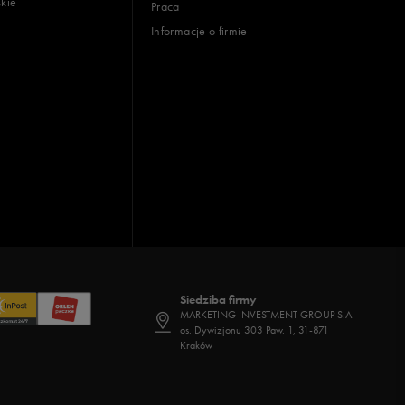
skie
Praca
Informacje o firmie
Siedziba firmy
MARKETING INVESTMENT GROUP S.A.
os. Dywizjonu 303 Paw. 1, 31-871
Kraków