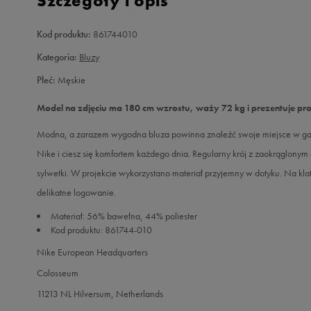
Szczegóły i opis
Kod produktu:
861744010
Kategoria:
Bluzy
Płeć:
Męskie
Model na zdjęciu ma 180 cm wzrostu, waży 72 kg i prezentuje pr
Modna, a zarazem wygodna bluza powinna znaleźć swoje miejsce w gar
Nike i ciesz się komfortem każdego dnia. Regularny krój z zaokrąglony
sylwetki. W projekcie wykorzystano materiał przyjemny w dotyku. Na k
delikatne logowanie.
Materiał: 56% bawełna, 44% poliester
Kod produktu: 861744-010
Nike European Headquarters
Colosseum
11213 NL Hilversum, Netherlands