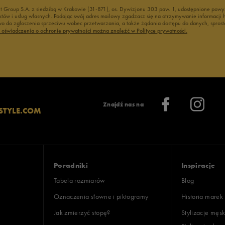
nt Group S.A. z siedzibą w Krakowie (31-871), os. Dywizjonu 303 paw. 1, udostępnione po
duktów i usług własnych. Podając swój adres mailowy zgadzasz się na otrzymywanie informacj
 do zgłoszenia sprzeciwu wobec przetwarzania, a także żądania dostępu do danych, sprost
ć oświadczenia o ochronie prywatności można znaleźć w Polityce prywatności.
Znajdź nas na
STYLE.COM
Poradniki
Inspiracje
Tabela rozmiarów
Blog
Oznaczenia słowne i piktogramy
Historia marek
Jak zmierzyć stopę?
Stylizacje męsk