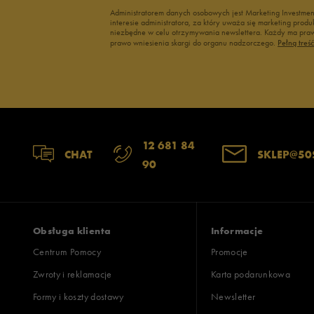
Administratorem danych osobowych jest Marketing Investme
interesie administratora, za który uważa się marketing pro
niezbędne w celu otrzymywania newslettera. Każdy ma prawo
prawo wniesienia skargi do organu nadzorczego.
Pełną treś
12 681 84
CHAT
SKLEP@50
90
Obsługa klienta
Informacje
Centrum Pomocy
Promocje
Zwroty i reklamacje
Karta podarunkowa
Formy i koszty dostawy
Newsletter