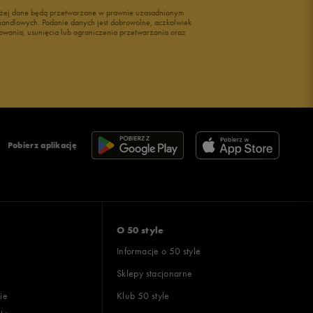
wyżej dane będą przetwarzane w prawnie uzasadnionym
i handlowych. Podanie danych jest dobrowolne, aczkolwiek
owania, usunięcia lub ograniczenia przetwarzania oraz
Pobierz aplikację
O 50 style
Informacje o 50 style
Sklepy stacjonarne
ie
Klub 50 style