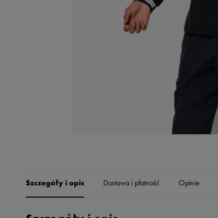
Skechers
Timberland
Umbro
Under Armour
Up8
U.S. Polo ASSN.
Vans
Szczegóły i opis
Dostawa i płatność
Opinie