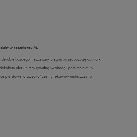
odukt w rozmiarze M.
derobie każdego mężczyzny. Sięgnij po propozycję od marki
m dekoltem oferuje maksymalną swobodę i podkreśla atuty
latce piersiowej oraz zakończeniu rękawów umieszczono