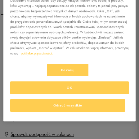
Dokładamy wszelkich starań, aby zakupy naszych Klientów były udane, a produkty,
które wybierają – najlepiej dopasowane do ich potrzeb. Robimy to jednak przy pełnym
poszanowaniu bezpieczeństwa wszystkich danych osobowych. Kliknij „OK”, jeśli
chcesz, abyśmy wykorzystywali informacje o Twoich zachowaniach na naszej stronie
do przygotowania personalizowanych specjalnie dla Ciebie treści, w tym rekomendacji
produktów dopasowanych do Twoich potrzeb i zainteresowań, spersonalizowanych
NIKE BLUZA M NSW
reklam czy zapamiętywanie wybranych preferencji. W każdej chwili możesz zmienić
HOODIE FZ FLC CLUB
swoją decyzję i ustawienia dotyczące plików cookie wybierając „Dostosuj”. Jeśli nie
chcesz otrzymywać spersonalizowanej oferty produktów, dopasowanych do Twoich
preferencji, wybierz „Odrzuć wszystkie”. W celu uzyskania więcej informacji, przeczytaj
0.0
(
0
)
naszą
politykę prywatności.
169,99
zł
z Vat
+ 850 PKT W
KLUBIE 50 STYLE
Dostosuj
OK
Produkt niedostępny
Jeśli artykuł będzie ponownie dostępny, otrzymasz od nas powiadomienie.
Odrzuć wszystkie
Wybierz rozmiar
Sprawdź dostępność w salonach
S
Powiadom o dostępności