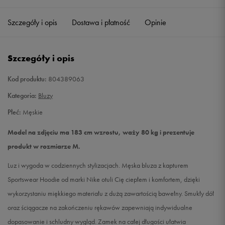
Szczegóły i opis
Dostawa i płatność
Opinie
M
Powiadom o dostępności
L
Powiadom o dostępności
Szczegóły i opis
XL
Powiadom o dostępności
Kod produktu:
804389063
Kategoria:
Bluzy
XXL
Powiadom o dostępności
Płeć:
Męskie
Model na zdjęciu ma 183 cm wzrostu, waży 80 kg i prezentuje
produkt w rozmiarze M.
Luz i wygoda w codziennych stylizacjach. Męska bluza z kapturem
Sportswear Hoodie od marki Nike otuli Cię ciepłem i komfortem, dzięki
wykorzystaniu miękkiego materiału z dużą zawartością bawełny. Smukły dół
oraz ściągacze na zakończeniu rękawów zapewniają indywidualne
dopasowanie i schludny wygląd. Zamek na całej długości ułatwia