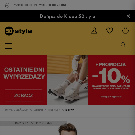
ZWROT DO 30 DNI. W KLUBIE DO 60 DNI.
×
Dołącz do Klubu 50 style
STRONA GŁÓWNA
MĘSKIE
UBRANIA
BLUZY
PRODUKT NIEDOSTĘPNY