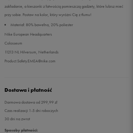
zakładanie, a kieszonki z łatwością pomieszczą gadżety, które lubisz mieć
przy sobie. Postaw na kolor, który wyróżni Cię z tłumu!
Materiał: 80% bawełna, 20% poliester
Nike European Headquarters
Colosseum
11213 NL Hilversum, Netherlands
Product.Safety.EMEA@nike.com
Dostawa i płatność
Darmowa dostawa od 299,99 zł
Czas realizacji 1-5 dni roboczych
30 dni na zwrot
Sposoby płatności: