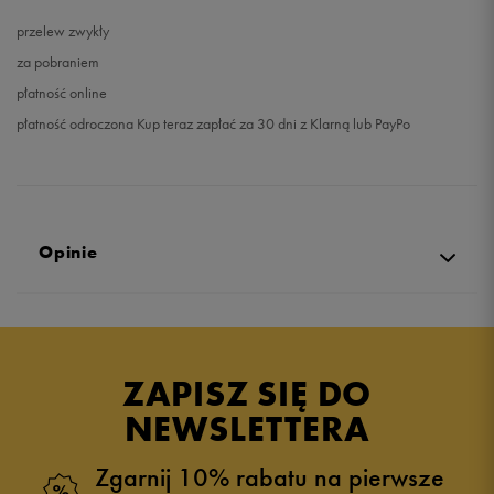
przelew zwykły
za pobraniem
płatność online
płatność odroczona Kup teraz zapłać za 30 dni z Klarną lub PayPo
Opinie
Produkt nie posiada recenzji
ZAPISZ SIĘ DO
NEWSLETTERA
Zgarnij 10% rabatu na pierwsze