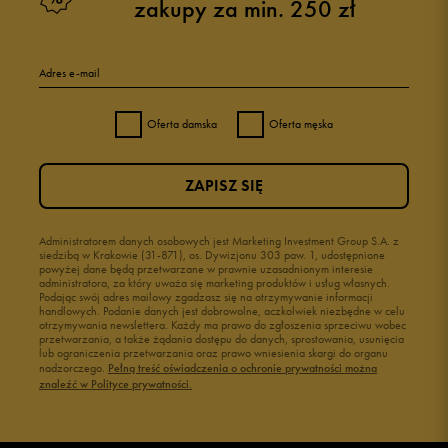
zakupy za min. 250 zł
Adres e-mail
Oferta damska
Oferta męska
ZAPISZ SIĘ
Administratorem danych osobowych jest Marketing Investment Group S.A. z
siedzibą w Krakowie (31-871), os. Dywizjonu 303 paw. 1, udostępnione
powyżej dane będą przetwarzane w prawnie uzasadnionym interesie
administratora, za który uważa się marketing produktów i usług własnych.
Podając swój adres mailowy zgadzasz się na otrzymywanie informacji
handlowych. Podanie danych jest dobrowolne, aczkolwiek niezbędne w celu
otrzymywania newslettera. Każdy ma prawo do zgłoszenia sprzeciwu wobec
przetwarzania, a także żądania dostępu do danych, sprostowania, usunięcia
lub ograniczenia przetwarzania oraz prawo wniesienia skargi do organu
nadzorczego.
Pełną treść oświadczenia o ochronie prywatności można
znaleźć w Polityce prywatności.