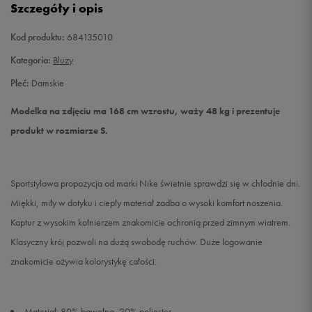
Szczegóły i opis
L
Powiadom o dostępności
Kod produktu:
684135010
Kategoria:
Bluzy
Płeć:
Damskie
Modelka na zdjęciu ma 168 cm wzrostu, waży 48 kg i prezentuje
produkt w rozmiarze S.
Sportstylowa propozycja od marki Nike świetnie sprawdzi się w chłodnie dni.
Miękki, miły w dotyku i ciepły materiał zadba o wysoki komfort noszenia.
Kaptur z wysokim kołnierzem znakomicie ochronią przed zimnym wiatrem.
Klasyczny krój pozwoli na dużą swobodę ruchów. Duże logowanie
znakomicie ożywia kolorystykę całości.
Materiał: 80% bawełna, 20% poliester