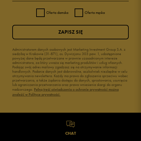
Oferta damska
Oferta męska
ZAPISZ SIĘ
Administratorem danych osobowych jest Marketing Investment Group S.A. z
siedzibą w Krakowie (31-871), os. Dywizjonu 303 paw. 1, udostępnione
powyżej dane będą przetwarzane w prawnie uzasadnionym interesie
administratora, za który uważa się marketing produktów i usług własnych.
Podając swój adres mailowy zgadzasz się na otrzymywanie informacji
handlowych. Podanie danych jest dobrowolne, aczkolwiek niezbędne w celu
otrzymywania newslettera. Każdy ma prawo do zgłoszenia sprzeciwu wobec
przetwarzania, a także żądania dostępu do danych, sprostowania, usunięcia
lub ograniczenia przetwarzania oraz prawo wniesienia skargi do organu
nadzorczego.
Pełną treść oświadczenia o ochronie prywatności można
znaleźć w Polityce prywatności.
CHAT