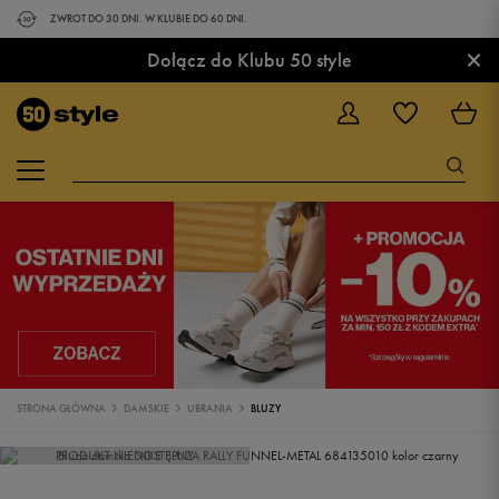
ZWROT DO 30 DNI. W KLUBIE DO 60 DNI.
×
Dołącz do Klubu 50 style
STRONA GŁÓWNA
DAMSKIE
UBRANIA
BLUZY
PRODUKT NIEDOSTĘPNY