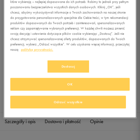
które wybierają – najlepiej dopasowane do ich potrzeb. Robimy to jednak przy pełnym
FUNNEL-METAL
poszanowaniu bezpieczeństwa wszystkich danych osobowych. Kliknij „OK”, jeśli
chcesz, abyśmy wykorzystywali informacje o Twoich zachowaniach na naszej stronie
0.0
(
0
)
do przygotowania personalizowanych specjalnie dla Ciebie treści, w tym rekomendacji
produktów dopasowanych do Twoich potrzeb i zainteresowań, spersonalizowanych
139,99
zł
z Vat
reklam czy zapamiętywanie wybranych preferencji. W każdej chwili możesz zmienić
swoją decyzję i ustawienia dotyczące plików cookie wybierając „Dostosuj”. Jeśli nie
+ 700 PKT W
KLUBIE 50 STYLE
chcesz otrzymywać spersonalizowanej oferty produktów, dopasowanych do Twoich
preferencji, wybierz „Odrzuć wszystkie”. W celu uzyskania więcej informacji, przeczytaj
naszą
politykę prywatności.
Produkt niedostępny
Dostosuj
Jeśli artykuł będzie ponownie dostępny, otrzymasz od nas powiadomienie.
OK
Wybierz rozmiar
Sprawdź dostępność w salonach
Odrzuć wszystkie
XS
Powiadom o dostępności
Szczegóły i opis
Dostawa i płatność
Opinie
S
Powiadom o dostępności
M
Powiadom o dostępności