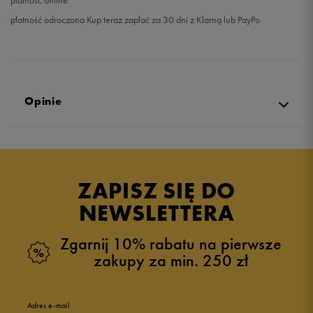
płatność online
płatność odroczona Kup teraz zapłać za 30 dni z Klarną lub PayPo
Opinie
Produkt nie posiada recenzji
ZAPISZ SIĘ DO
NEWSLETTERA
Zgarnij 10% rabatu na pierwsze
zakupy za min. 250 zł
Adres e-mail