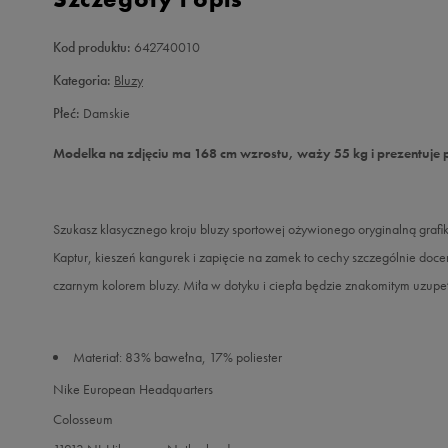
Kod produktu:
642740010
Kategoria:
Bluzy
Płeć:
Damskie
Modelka na zdjęciu ma 168 cm wzrostu, waży 55 kg i prezentuje 
Szukasz klasycznego kroju bluzy sportowej ożywionego oryginalną gr
Kaptur, kieszeń kangurek i zapięcie na zamek to cechy szczególnie docen
czarnym kolorem bluzy. Miła w dotyku i ciepła będzie znakomitym uzup
Materiał: 83% bawełna, 17% poliester
Nike European Headquarters
Colosseum