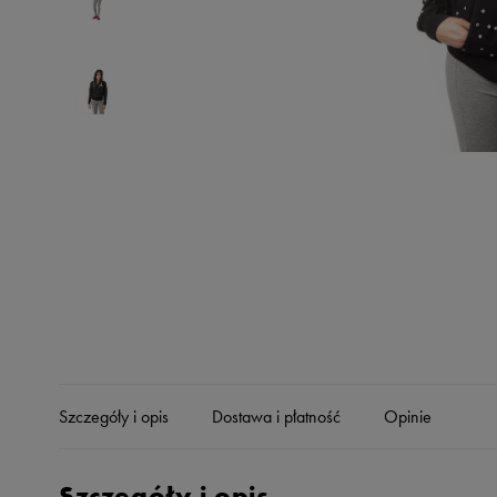
Skechers
Timberland
Umbro
Under Armour
Up8
U.S. Polo ASSN.
Vans
Szczegóły i opis
Dostawa i płatność
Opinie
Szczegóły i opis