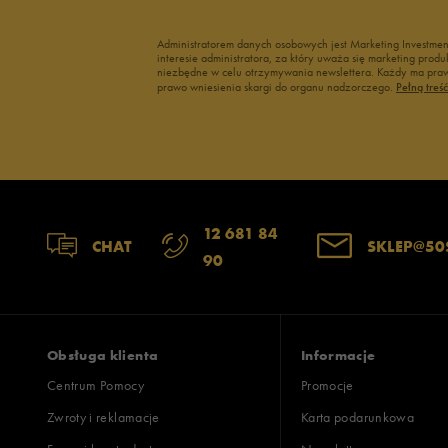
Administratorem danych osobowych jest Marketing Investme
interesie administratora, za który uważa się marketing pro
niezbędne w celu otrzymywania newslettera. Każdy ma prawo
prawo wniesienia skargi do organu nadzorczego.
Pełną treś
12 681 84
CHAT
SKLEP@50
90
Obsługa klienta
Informacje
Centrum Pomocy
Promocje
Zwroty i reklamacje
Karta podarunkowa