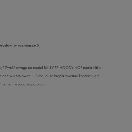
produkt w rozmiarze S.
afiką? Zwróć uwagę na model RALLY FZ HOODY-AOP marki Nike.
iane w użytkowaniu. Białe, duże kropki świetnie kontrastują z
ełnieniem wygodnego ubioru.