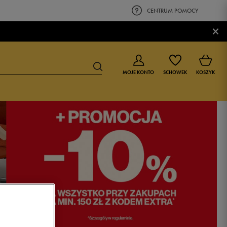
CENTRUM POMOCY
×
MOJE KONTO
SCHOWEK
KOSZYK
BUTY DLA CHŁOPCA
BUTY DLA DZIEWCZYNKI
0-4 lat
0-4 lat
4-8 lat
4-8 lat
9-16 lat
9-16 lat