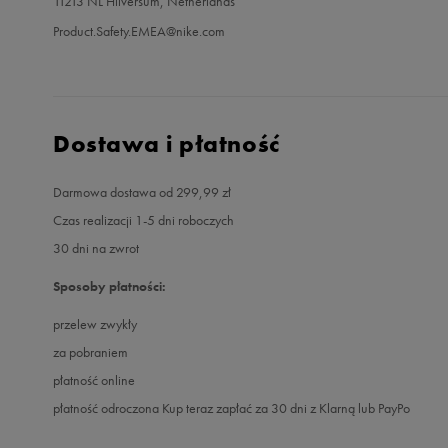
11213 NL Hilversum, Netherlands
Product.Safety.EMEA@nike.com
Dostawa i płatność
Darmowa dostawa od 299,99 zł
Czas realizacji 1-5 dni roboczych
30 dni na zwrot
Sposoby płatności:
przelew zwykły
za pobraniem
płatność online
płatność odroczona Kup teraz zapłać za 30 dni z Klarną lub PayPo