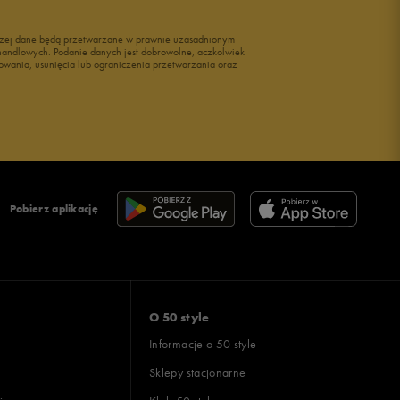
wyżej dane będą przetwarzane w prawnie uzasadnionym
i handlowych. Podanie danych jest dobrowolne, aczkolwiek
owania, usunięcia lub ograniczenia przetwarzania oraz
Pobierz aplikację
O 50 style
Informacje o 50 style
Sklepy stacjonarne