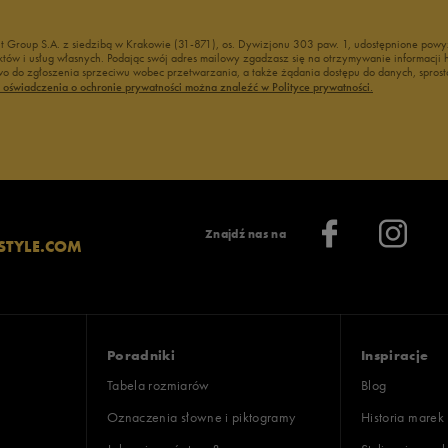
nt Group S.A. z siedzibą w Krakowie (31-871), os. Dywizjonu 303 paw. 1, udostępnione po
duktów i usług własnych. Podając swój adres mailowy zgadzasz się na otrzymywanie informacj
 do zgłoszenia sprzeciwu wobec przetwarzania, a także żądania dostępu do danych, sprost
ć oświadczenia o ochronie prywatności można znaleźć w Polityce prywatności.
Znajdź nas na
STYLE.COM
Poradniki
Inspiracje
Tabela rozmiarów
Blog
Oznaczenia słowne i piktogramy
Historia marek