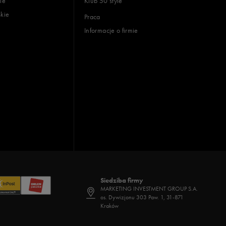
ie
Klub 50 style
skie
Praca
Informacje o firmie
Siedziba firmy
MARKETING INVESTMENT GROUP S.A.
os. Dywizjonu 303 Paw. 1, 31-871
Kraków