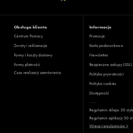
Zgodność z rozmiarem
Liczba głosów
zaniżony
zgodny
zawyż
Obsługa klienta
Informacje
Centrum Pomocy
Promocje
Zwroty i reklamacje
Karta podarunkowa
Jak zbieramy opinie?
Formy i koszty dostawy
Newsletter
Formy płatności
Bezpieczne zakupy (SSL)
Opinie k
Czas realizacji zamówienia
Polityka prywatności
Polityka cookies
Dostępność
Regulamin sklepu 50 styl
Regulamin aplikacji 50 st
Więcej regulaminów >