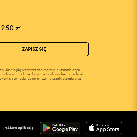
 250 zł
ZAPISZ SIĘ
wyżej dane będą przetwarzane w prawnie uzasadnionym
i handlowych. Podanie danych jest dobrowolne, aczkolwiek
owania, usunięcia lub ograniczenia przetwarzania oraz
Pobierz aplikację