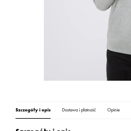
Skechers
Timberland
Umbro
Under Armour
Up8
U.S. Polo ASSN.
Vans
Szczegóły i opis
Dostawa i płatność
Opinie