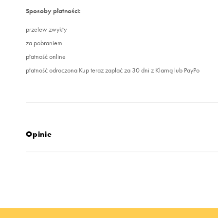
Sposoby płatności:
przelew zwykły
za pobraniem
płatność online
płatność odroczona Kup teraz zapłać za 30 dni z Klarną lub PayPo
Opinie
4.9
opinii klientów
26
z całego okresu
zebranych i zweryfikowanych przez