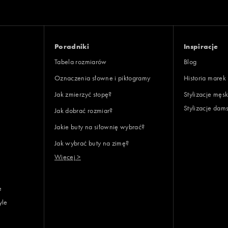
: 7
ony
Poradniki
Inspiracje
Tabela rozmiarów
Blog
Oznaczenia słowne i piktogramy
Historia marek
Jak zmierzyć stopę?
Stylizacje męsk
Stylizacje dam
Jak dobrać rozmiar?
lientów
Jakie buty na siłownię wybrać?
Jak wybrać buty na zimę?
Wyczyść
Szukaj
Więcej >
e
yle