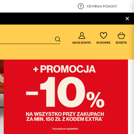
CENTRUM POMOCY
×
MOJE KONTO
SCHOWEK
KOSZYK
BUTY DLA CHŁOPCA
BUTY DLA DZIEWCZYNKI
0-4 lat
0-4 lat
4-8 lat
4-8 lat
9-16 lat
9-16 lat