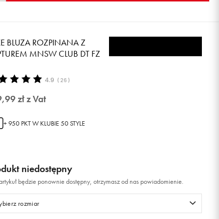
KE BLUZA ROZPINANA Z
PTUREM MNSW CLUB DT FZ
4.9
(
26
)
9,99
zł
z Vat
+ 950 PKT W
KLUBIE 50 STYLE
odukt niedostępny
i artykuł będzie ponownie dostępny, otrzymasz od nas powiadomienie.
bierz rozmiar