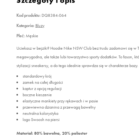
Szczegóły i opis
Kod produktu:
DQ8384-064
Kategoria:
Bluzy
Płeć:
Męskie
Uciekasz w bejziki? Hoodie Nike NSW Club bez trudu zadomowi się w Two
megawygodna, ale także lubi towarzystwo sporty dodatków. To fason, któr
stylizacji sneakersy, a do tego idealnie sprawdza się w charakterze bazy.
standardowy krój
zamek na całej długości
kaptur z opcją regulacji
boczne kieszenie
elastyczne mankiety przy rękawach i w pasie
przewiewna dzianina z przewagą bawełny
neutralna kolorystyka
logo Swoosh na piersi
Materiał: 80% bawełna, 20% poliester