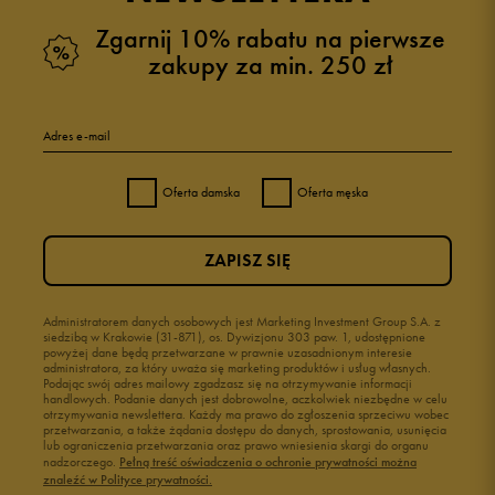
Zgarnij 10% rabatu na pierwsze
zakupy za min. 250 zł
Adres e-mail
Oferta damska
Oferta męska
ZAPISZ SIĘ
Administratorem danych osobowych jest Marketing Investment Group S.A. z
siedzibą w Krakowie (31-871), os. Dywizjonu 303 paw. 1, udostępnione
powyżej dane będą przetwarzane w prawnie uzasadnionym interesie
administratora, za który uważa się marketing produktów i usług własnych.
Podając swój adres mailowy zgadzasz się na otrzymywanie informacji
handlowych. Podanie danych jest dobrowolne, aczkolwiek niezbędne w celu
otrzymywania newslettera. Każdy ma prawo do zgłoszenia sprzeciwu wobec
przetwarzania, a także żądania dostępu do danych, sprostowania, usunięcia
lub ograniczenia przetwarzania oraz prawo wniesienia skargi do organu
nadzorczego.
Pełną treść oświadczenia o ochronie prywatności można
znaleźć w Polityce prywatności.