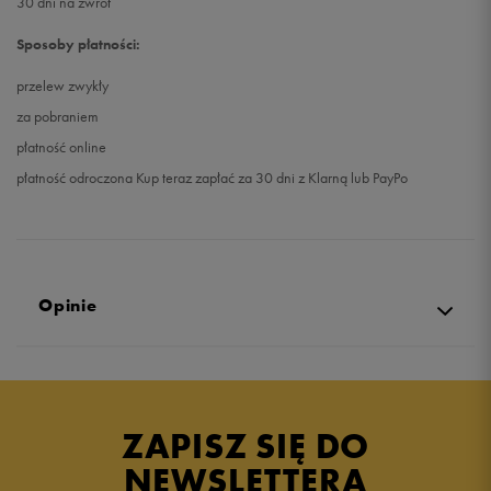
30 dni na zwrot
Sposoby płatności:
przelew zwykły
za pobraniem
płatność online
płatność odroczona Kup teraz zapłać za 30 dni z Klarną lub PayPo
Opinie
Produkt nie posiada recenzji
ZAPISZ SIĘ DO
NEWSLETTERA