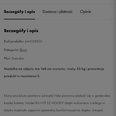
Szczegóły i opis
Dostawa i płatność
Opinie
S
Powiadom o dostępności
L
Powiadom o dostępności
Szczegóły i opis
Kod produktu:
644138010
Kategoria:
Bluzy
Płeć:
Damskie
Modelka na zdjęciu ma 168 cm wzrostu, waży 55 kg i prezentuje
produkt w rozmiarze S.
Klasyczna bluza sportowa od marki Nike powinna znaleźć się w garderobie
każdej kobiety. Model RU NTF FZ HOODY dzięki wykonaniu z miłego w
dotyku materiału zapewni optymalny komfort noszenia. Kaptur, kieszeń