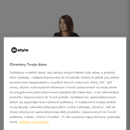
Chronimy Twoje dane
Dokładamy wszelkich starań, aby zakupy naszych Klientów były udane, a produkty,
które wybierają – najlepiej dopasowane do ich potrzeb. Robimy to jednak przy pełnym
poszanowaniu bezpieczeństwa wszystkich danych osobowych. Kliknij „OK”, jeśli
chcesz, abyśmy wykorzystywali informacje o Twoich zachowaniach na naszej stronie
do przygotowania personalizowanych specjalnie dla Ciebie treści, w tym rekomendacji
produktów dopasowanych do Twoich potrzeb i zainteresowań, spersonalizowanych
reklam czy zapamiętywanie wybranych preferencji. W każdej chwili możesz zmienić
swoją decyzję i ustawienia dotyczące plików cookie wybierając „Dostosuj”. Jeśli nie
1/6
chcesz otrzymywać spersonalizowanej oferty produktów, dopasowanych do Twoich
preferencji, wybierz „Odrzuć wszystkie”. W celu uzyskania więcej informacji, przeczytaj
naszą
politykę prywatności.