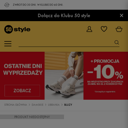
ZWROT DO 30 DNI. W KLUBIE DO 60 DNI.
×
Dołącz do Klubu 50 style
STRONA GŁÓWNA
DAMSKIE
UBRANIA
BLUZY
PRODUKT NIEDOSTĘPNY