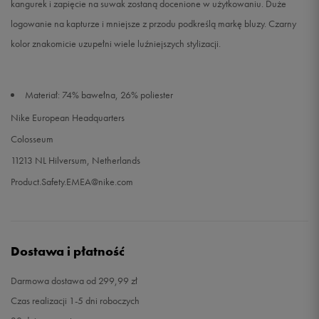
kangurek i zapięcie na suwak zostaną docenione w użytkowaniu. Duże
logowanie na kapturze i mniejsze z przodu podkreślą markę bluzy. Czarny
kolor znakomicie uzupełni wiele luźniejszych stylizacji.
Materiał: 74% bawełna, 26% poliester
Nike European Headquarters
Colosseum
11213 NL Hilversum, Netherlands
Product.Safety.EMEA@nike.com
Dostawa i płatność
Darmowa dostawa od 299,99 zł
Czas realizacji 1-5 dni roboczych