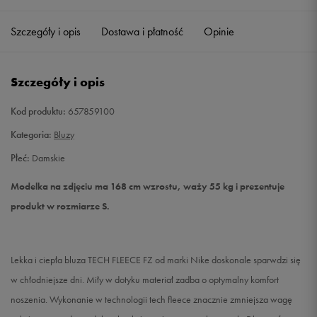
Szczegóły i opis
Dostawa i płatność
Opinie
S
Powiadom o dostępności
M
Powiadom o dostępności
Szczegóły i opis
L
Powiadom o dostępności
Kod produktu:
657859100
Kategoria:
Bluzy
Płeć:
Damskie
Modelka na zdjęciu ma 168 cm wzrostu, waży 55 kg i prezentuje
produkt w rozmiarze S.
Lekka i ciepła bluza TECH FLEECE FZ od marki Nike doskonale sparwdzi się
w chłodniejsze dni. Miły w dotyku materiał zadba o optymalny komfort
noszenia. Wykonanie w technologii tech fleece znacznie zmniejsza wagę