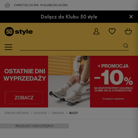
ZWROT DO 30 DNI. W KLUBIE DO 60 DNI.
×
Dołącz do Klubu 50 style
STRONA GŁÓWNA
DAMSKIE
UBRANIA
BLUZY
PRODUKT NIEDOSTĘPNY