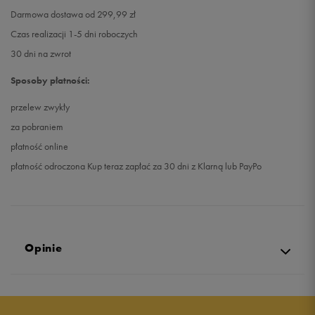
Darmowa dostawa od 299,99 zł
Czas realizacji 1-5 dni roboczych
30 dni na zwrot
Sposoby płatności:
przelew zwykły
za pobraniem
płatność online
płatność odroczona Kup teraz zapłać za 30 dni z Klarną lub PayPo
Opinie
Produkt nie posiada recenzji