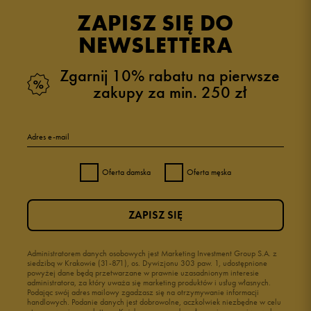
ZAPISZ SIĘ DO
NEWSLETTERA
Zgarnij 10% rabatu na pierwsze
zakupy za min. 250 zł
Adres e-mail
Oferta damska
Oferta męska
ZAPISZ SIĘ
Administratorem danych osobowych jest Marketing Investment Group S.A. z
siedzibą w Krakowie (31-871), os. Dywizjonu 303 paw. 1, udostępnione
powyżej dane będą przetwarzane w prawnie uzasadnionym interesie
administratora, za który uważa się marketing produktów i usług własnych.
Podając swój adres mailowy zgadzasz się na otrzymywanie informacji
handlowych. Podanie danych jest dobrowolne, aczkolwiek niezbędne w celu