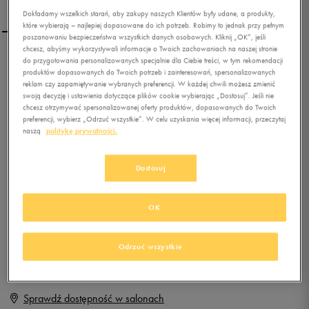
Dokładamy wszelkich starań, aby zakupy naszych Klientów były udane, a produkty,
które wybierają – najlepiej dopasowane do ich potrzeb. Robimy to jednak przy pełnym
poszanowaniu bezpieczeństwa wszystkich danych osobowych. Kliknij „OK”, jeśli
chcesz, abyśmy wykorzystywali informacje o Twoich zachowaniach na naszej stronie
do przygotowania personalizowanych specjalnie dla Ciebie treści, w tym rekomendacji
NIKE BLUZA TECH FLEECE
produktów dopasowanych do Twoich potrzeb i zainteresowań, spersonalizowanych
HOODIE
reklam czy zapamiętywanie wybranych preferencji. W każdej chwili możesz zmienić
swoją decyzję i ustawienia dotyczące plików cookie wybierając „Dostosuj”. Jeśli nie
chcesz otrzymywać spersonalizowanej oferty produktów, dopasowanych do Twoich
0.0
(
0
)
preferencji, wybierz „Odrzuć wszystkie”. W celu uzyskania więcej informacji, przeczytaj
139,99
zł
z Vat
naszą
politykę prywatności.
+ 700 PKT W
KLUBIE 50 STYLE
Dostosuj
OK
Produkt niedostępny
Jeśli artykuł będzie ponownie dostępny, otrzymasz od nas powiadomienie.
Odrzuć wszystkie
Wybierz rozmiar
Sprawdź dostępność w salonach
XS
Powiadom o dostępności