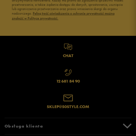
otrzymywania newslettera. Każdy ma prawo do zgłoszenia sprzeciwu wobec
przetwarzania, a także żądania dostępu do danych, sprostowania, usunięcia
lub ograniczenia przetwarzania oraz prawo wniesienia skargi do organu
nadzorczego.
Pełną treść oświadczenia o ochronie prywatności można
znaleźć w Polityce prywatności.
CHAT
12 681 84 90
SKLEP@50STYLE.COM
Obsługa klienta