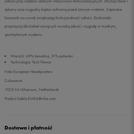
całości przy nadaniu dobrych właściwości termoizolacyjnych. Dłuższy fason i
rękawy oraz wygodny kaptur ochronią przed zimnym wiatrem. Zapinane
kieszonki na suwak zwiększają funkcjonalność całości. Doskonała
propozycja dla kobiet ceniących wysoką jakość i wygodę w modnym,
sportstylowym wydaniu.
Wierzch: 69% bawełna, 31% poliester
Technologia: Tech Fleece
Nike European Headquarters
Colosseum
11213 NL Hilversum, Netherlands
Product.Safety.EMEA@nike.com
Dostawa i płatność