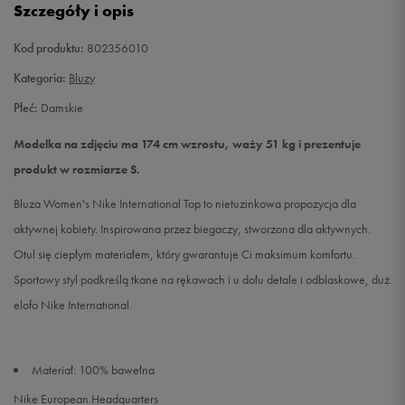
Szczegóły i opis
L
Powiadom o dostępności
Kod produktu:
802356010
Kategoria:
Bluzy
Płeć:
Damskie
Modelka na zdjęciu ma 174 cm wzrostu, waży 51 kg i prezentuje
produkt w rozmiarze S.
Bluza Women's Nike International Top to nietuzinkowa propozycja dla
aktywnej kobiety. Inspirowana przez biegaczy, stworzona dla aktywnych.
Otul się ciepłym materiałem, który gwarantuje Ci maksimum komfortu.
Sportowy styl podkreślą tkane na rękawach i u dołu detale i odblaskowe, duż
elofo Nike International.
Materiał: 100% bawełna
Nike European Headquarters