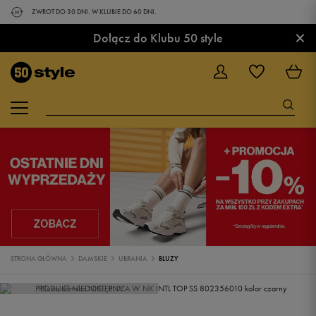
ZWROT DO 30 DNI. W KLUBIE DO 60 DNI.
×
Dołącz do Klubu 50 style
STRONA GŁÓWNA
DAMSKIE
UBRANIA
BLUZY
PRODUKT NIEDOSTĘPNY