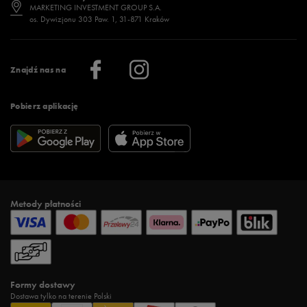
Jak wybrać buty na zimę?
Stylizacje damskie
Sklepy stacjonarne
MARKETING INVESTMENT GROUP S.A.
os. Dywizjonu 303 Paw. 1, 31-871 Kraków
Więcej >
Klub 50 style
Regulamin sklepu 50 style
Praca
Regulamin aplikacji 50 style
Informacje o firmie
Więcej regulaminów >
Znajdź nas na
Pobierz aplikację
Metody płatności
Formy dostawy
Dostawa tylko na terenie Polski