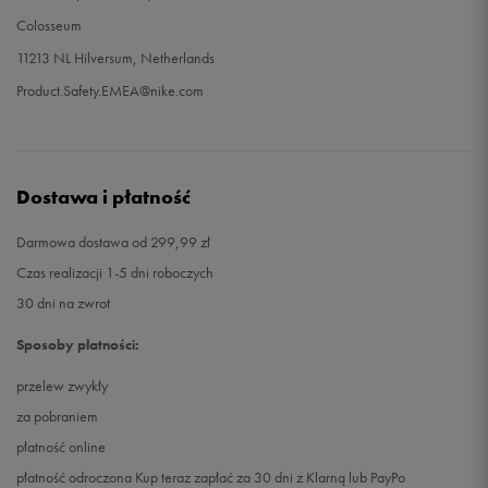
Colosseum
11213 NL Hilversum, Netherlands
Product.Safety.EMEA@nike.com
Dostawa i płatność
Darmowa dostawa od 299,99 zł
Czas realizacji 1-5 dni roboczych
30 dni na zwrot
Sposoby płatności:
przelew zwykły
za pobraniem
płatność online
płatność odroczona Kup teraz zapłać za 30 dni z Klarną lub PayPo