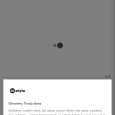
1/1
Chronimy Twoje dane
Dokładamy wszelkich starań, aby zakupy naszych Klientów były udane, a produkty,
NIKE BLUZA W NK INTL
które wybierają – najlepiej dopasowane do ich potrzeb. Robimy to jednak przy pełnym