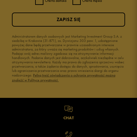
Oferta damska
Oferta męska
ZAPISZ SIĘ
Administratorem danych osobowych jest Marketing Investment Group S.A. z
siedzibą w Krakowie (31-871), os. Dywizjonu 303 paw. 1, udostępnione
powyżej dane będą przetwarzane w prawnie uzasadnionym interesie
administratora, za który uważa się marketing produktów i usług własnych.
Podając swój adres mailowy zgadzasz się na otrzymywanie informacji
handlowych. Podanie danych jest dobrowolne, aczkolwiek niezbędne w celu
otrzymywania newslettera. Każdy ma prawo do zgłoszenia sprzeciwu wobec
przetwarzania, a także żądania dostępu do danych, sprostowania, usunięcia
lub ograniczenia przetwarzania oraz prawo wniesienia skargi do organu
nadzorczego.
Pełną treść oświadczenia o ochronie prywatności można
znaleźć w Polityce prywatności.
CHAT