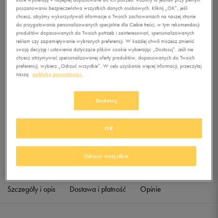
TOP SS
poszanowaniu bezpieczeństwa wszystkich danych osobowych. Kliknij „OK”, jeśli
chcesz, abyśmy wykorzystywali informacje o Twoich zachowaniach na naszej stronie
do przygotowania personalizowanych specjalnie dla Ciebie treści, w tym rekomendacji
0.0
(
0
)
produktów dopasowanych do Twoich potrzeb i zainteresowań, spersonalizowanych
229,99
zł
z Vat
reklam czy zapamiętywanie wybranych preferencji. W każdej chwili możesz zmienić
swoją decyzję i ustawienia dotyczące plików cookie wybierając „Dostosuj”. Jeśli nie
+ 1150 PKT W
KLUBIE 50 STYLE
chcesz otrzymywać spersonalizowanej oferty produktów, dopasowanych do Twoich
preferencji, wybierz „Odrzuć wszystkie”. W celu uzyskania więcej informacji, przeczytaj
naszą
politykę prywatności.
Produkt niedostępny
Dostosuj
Jeśli artykuł będzie ponownie dostępny, otrzymasz od nas powiadomienie.
OK
Wybierz rozmiar
Odrzuć wszystkie
Sprawdź dostępność w salonach
XS
Powiadom o dostępności
Szczegóły i opis
Dostawa i płatność
Opinie
S
Powiadom o dostępności
M
Powiadom o dostępności