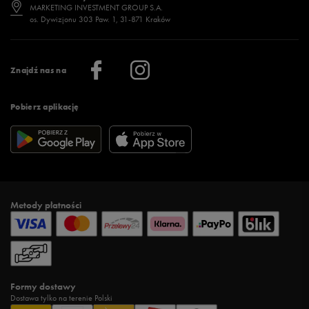
Jak wybrać buty na zimę?
Stylizacje damskie
Sklepy stacjonarne
MARKETING INVESTMENT GROUP S.A.
os. Dywizjonu 303 Paw. 1, 31-871 Kraków
Więcej >
Klub 50 style
Regulamin sklepu 50 style
Praca
Regulamin aplikacji 50 style
Informacje o firmie
Więcej regulaminów >
Znajdź nas na
Pobierz aplikację
Metody płatności
Formy dostawy
Dostawa tylko na terenie Polski