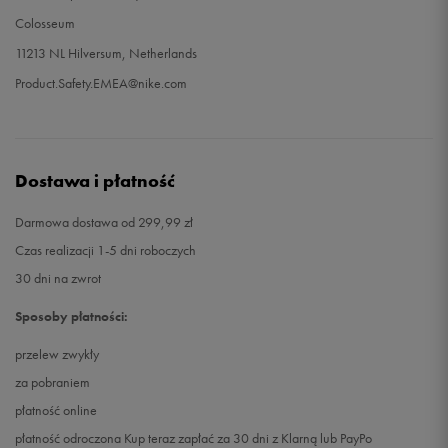
Colosseum
11213 NL Hilversum, Netherlands
Product.Safety.EMEA@nike.com
Dostawa i płatność
Darmowa dostawa od 299,99 zł
Czas realizacji 1-5 dni roboczych
30 dni na zwrot
Sposoby płatności:
przelew zwykły
za pobraniem
płatność online
płatność odroczona Kup teraz zapłać za 30 dni z Klarną lub PayPo