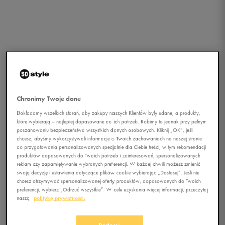
Chronimy Twoje dane
Dokładamy wszelkich starań, aby zakupy naszych Klientów były udane, a produkty,
które wybierają – najlepiej dopasowane do ich potrzeb. Robimy to jednak przy pełnym
poszanowaniu bezpieczeństwa wszystkich danych osobowych. Kliknij „OK”, jeśli
chcesz, abyśmy wykorzystywali informacje o Twoich zachowaniach na naszej stronie
do przygotowania personalizowanych specjalnie dla Ciebie treści, w tym rekomendacji
1/1
produktów dopasowanych do Twoich potrzeb i zainteresowań, spersonalizowanych
reklam czy zapamiętywanie wybranych preferencji. W każdej chwili możesz zmienić
swoją decyzję i ustawienia dotyczące plików cookie wybierając „Dostosuj”. Jeśli nie
chcesz otrzymywać spersonalizowanej oferty produktów, dopasowanych do Twoich
preferencji, wybierz „Odrzuć wszystkie”. W celu uzyskania więcej informacji, przeczytaj
naszą
politykę prywatności.
NIKE BLUZA W NSW GYM