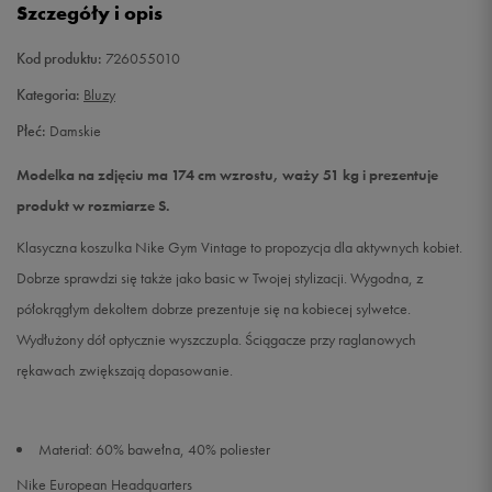
Szczegóły i opis
L
Powiadom o dostępności
Kod produktu:
726055010
Kategoria:
Bluzy
Płeć:
Damskie
Modelka na zdjęciu ma 174 cm wzrostu, waży 51 kg i prezentuje
produkt w rozmiarze S.
Klasyczna koszulka Nike Gym Vintage to propozycja dla aktywnych kobiet.
Dobrze sprawdzi się także jako basic w Twojej stylizacji. Wygodna, z
półokrągłym dekoltem dobrze prezentuje się na kobiecej sylwetce.
Wydłużony dół optycznie wyszczupla. Ściągacze przy raglanowych
rękawach zwiększają dopasowanie.
Materiał: 60% bawełna, 40% poliester
Nike European Headquarters