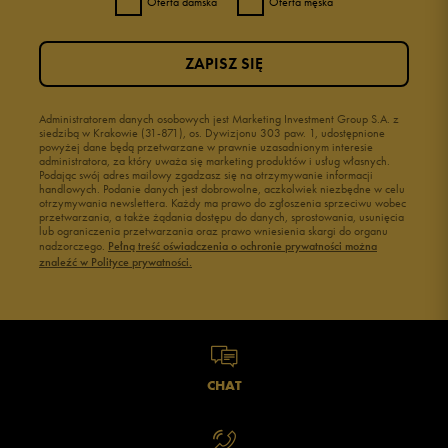
Oferta damska
Oferta męska
ZAPISZ SIĘ
Administratorem danych osobowych jest Marketing Investment Group S.A. z
siedzibą w Krakowie (31-871), os. Dywizjonu 303 paw. 1, udostępnione
powyżej dane będą przetwarzane w prawnie uzasadnionym interesie
administratora, za który uważa się marketing produktów i usług własnych.
Podając swój adres mailowy zgadzasz się na otrzymywanie informacji
handlowych. Podanie danych jest dobrowolne, aczkolwiek niezbędne w celu
otrzymywania newslettera. Każdy ma prawo do zgłoszenia sprzeciwu wobec
przetwarzania, a także żądania dostępu do danych, sprostowania, usunięcia
lub ograniczenia przetwarzania oraz prawo wniesienia skargi do organu
nadzorczego.
Pełną treść oświadczenia o ochronie prywatności można
znaleźć w Polityce prywatności.
CHAT