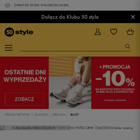
ZWROT DO 30 DNI. W KLUBIE DO 60 DNI.
×
Dołącz do Klubu 50 style
STRONA GŁÓWNA
DAMSKIE
UBRANIA
BLUZY
PRODUKT NIEDOSTĘPNY