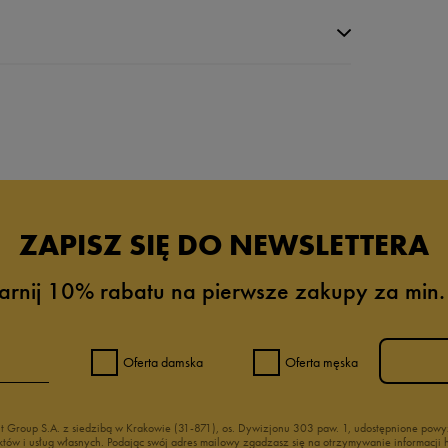
da recenzji
ZAPISZ SIĘ DO NEWSLETTERA
arnij 10% rabatu na pierwsze zakupy za min.
Oferta damska
Oferta męska
nt Group S.A. z siedzibą w Krakowie (31-871), os. Dywizjonu 303 paw. 1, udostępnione po
duktów i usług własnych. Podając swój adres mailowy zgadzasz się na otrzymywanie informacj