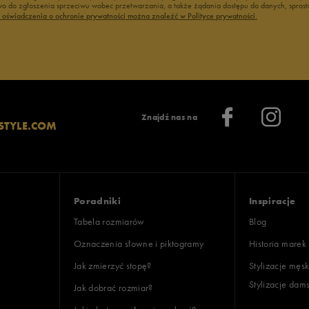
 do zgłoszenia sprzeciwu wobec przetwarzania, a także żądania dostępu do danych, sprost
ć oświadczenia o ochronie prywatności można znaleźć w Polityce prywatności.
Znajdź nas na
STYLE.COM
Poradniki
Inspiracje
Tabela rozmiarów
Blog
Oznaczenia słowne i piktogramy
Historia marek
Jak zmierzyć stopę?
Stylizacje męsk
Stylizacje dam
Jak dobrać rozmiar?