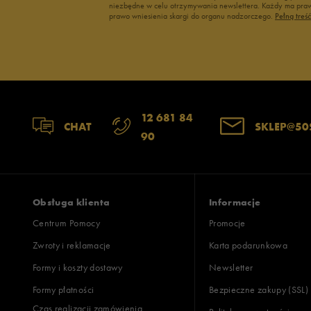
niezbędne w celu otrzymywania newslettera. Każdy ma prawo
prawo wniesienia skargi do organu nadzorczego.
Pełną treś
12 681 84
CHAT
SKLEP@50
90
Obsługa klienta
Informacje
Centrum Pomocy
Promocje
Zwroty i reklamacje
Karta podarunkowa
Formy i koszty dostawy
Newsletter
Formy płatności
Bezpieczne zakupy (SSL)
Czas realizacji zamówienia