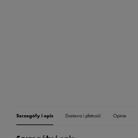
Skechers
Timberland
Umbro
Under Armour
Up8
U.S. Polo ASSN.
Vans
Szczegóły i opis
Dostawa i płatność
Opinie