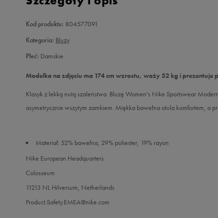
Szczegóły i opis
Kod produktu:
804577091
Kategoria:
Bluzy
Płeć:
Damskie
Modelka na zdjęciu ma 174 cm wzrostu, waży 52 kg i prezentuje 
Klasyk z lekką nutą szaleństwa. Bluzę Women's Nike Sportswear Modern
asymetrycznie wszytym zamkiem. Miękka bawełna otula komfortem, a prak
Materiał: 52% bawełna, 29% poliester, 19% rayon
Nike European Headquarters
Colosseum
11213 NL Hilversum, Netherlands
Product.Safety.EMEA@nike.com