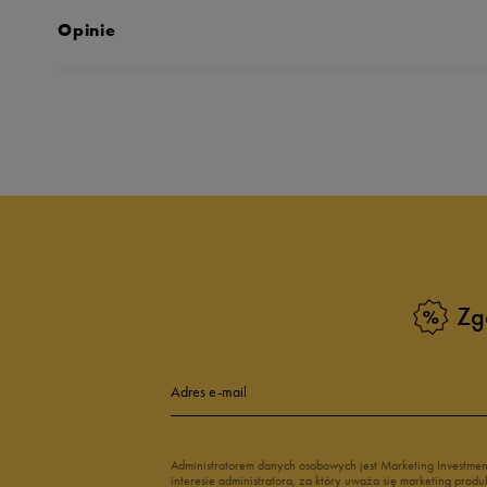
Opinie
Produkt nie posia
Zg
Adres e-mail
Administratorem danych osobowych jest Marketing Investme
interesie administratora, za który uważa się marketing pro