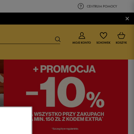
CENTRUM POMOCY
×
MOJE KONTO
SCHOWEK
KOSZYK
BUTY DLA CHŁOPCA
BUTY DLA DZIEWCZYNKI
0-4 lat
0-4 lat
4-8 lat
4-8 lat
9-16 lat
9-16 lat