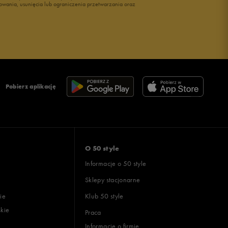
owania, usunięcia lub ograniczenia przetwarzania oraz
Pobierz aplikację
O 50 style
Informacje o 50 style
Sklepy stacjonarne
ie
Klub 50 style
skie
Praca
Informacje o firmie