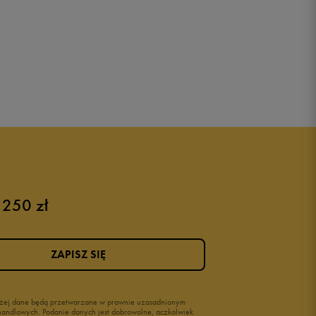
 250 zł
ZAPISZ SIĘ
wyżej dane będą przetwarzane w prawnie uzasadnionym
i handlowych. Podanie danych jest dobrowolne, aczkolwiek