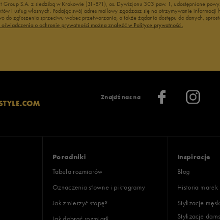
nt Group S.A. z siedzibą w Krakowie (31-871), os. Dywizjonu 303 paw. 1, udostępnione po
duktów i usług własnych. Podając swój adres mailowy zgadzasz się na otrzymywanie informacj
 do zgłoszenia sprzeciwu wobec przetwarzania, a także żądania dostępu do danych, sprost
ć oświadczenia o ochronie prywatności można znaleźć w Polityce prywatności.
Znajdź nas na
STYLE.COM
Poradniki
Inspiracje
Tabela rozmiarów
Blog
Oznaczenia słowne i piktogramy
Historia marek
Jak zmierzyć stopę?
Stylizacje męsk
Stylizacje dam
Jak dobrać rozmiar?