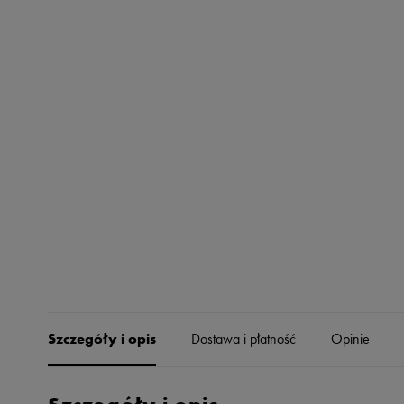
Skechers
Timberland
Umbro
Under Armour
Up8
U.S. Polo ASSN.
Vans
Szczegóły i opis
Dostawa i płatność
Opinie