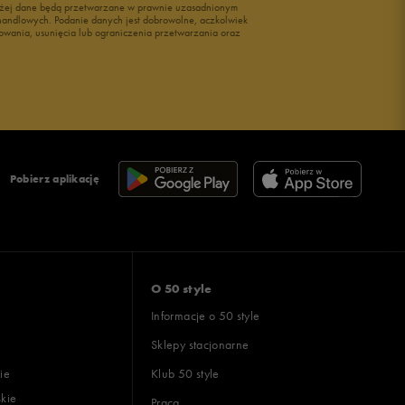
wyżej dane będą przetwarzane w prawnie uzasadnionym
i handlowych. Podanie danych jest dobrowolne, aczkolwiek
owania, usunięcia lub ograniczenia przetwarzania oraz
Pobierz aplikację
O 50 style
Informacje o 50 style
Sklepy stacjonarne
ie
Klub 50 style
skie
Praca