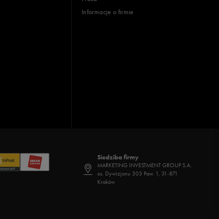
Informacje o firmie
Siedziba firmy
MARKETING INVESTMENT GROUP S.A.
os. Dywizjonu 303 Paw. 1, 31-871
Kraków