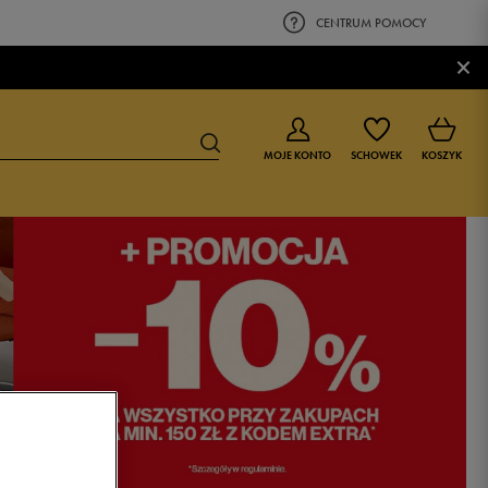
CENTRUM POMOCY
×
MOJE KONTO
SCHOWEK
KOSZYK
BUTY DLA CHŁOPCA
BUTY DLA DZIEWCZYNKI
0-4 lat
0-4 lat
4-8 lat
4-8 lat
9-16 lat
9-16 lat