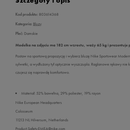
Szczegóły i opis
Kod produktu:
803614368
Kategoria:
Bluzy
Płeć:
Damskie
Modelka na zdjęciu ma 182 cm wzrostu, waży 65 kg i prezentuje 
Postaw na sportową propozycję i wybierz bluzę Nike Sportswear Modern
sylwetki, a wydłużony tył optycznie wyszczupla. Raglanowe rękawy nie
czujesz się naprawdę komfortowo.
Materiał: 52% bawełna, 29% poliester, 19% rayon
Nike European Headquarters
Colosseum
11213 NL Hilversum, Netherlands
Product.Safety.EMEA@nike.com