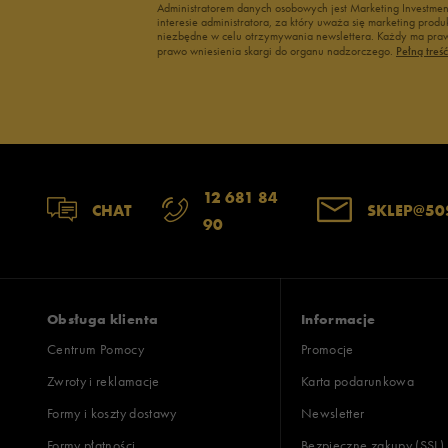
Administratorem danych osobowych jest Marketing Investme
interesie administratora, za który uważa się marketing pro
niezbędne w celu otrzymywania newslettera. Każdy ma prawo
prawo wniesienia skargi do organu nadzorczego.
Pełną treś
12 681 84
CHAT
SKLEP@50
90
Obsługa klienta
Informacje
Centrum Pomocy
Promocje
Zwroty i reklamacje
Karta podarunkowa
Formy i koszty dostawy
Newsletter
Formy płatności
Bezpieczne zakupy (SSL)