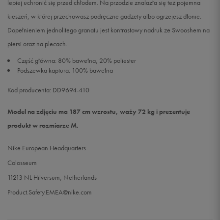
lepiej uchronić się przed chłodem. Na przodzie znalazła się też pojemna
kieszeń, w której przechowasz podręczne gadżety albo ogrzejesz dłonie.
Dopełnieniem jednolitego granatu jest kontrastowy nadruk ze Swooshem na
piersi oraz na plecach.
Część główna: 80% bawełna, 20% poliester
Podszewka kaptura: 100% bawełna
Kod producenta: DD9694-410
Model na zdjęciu ma 187 cm wzrostu, waży 72 kg i prezentuje
produkt w rozmiarze M.
Nike European Headquarters
Colosseum
11213 NL Hilversum, Netherlands
Product.Safety.EMEA@nike.com