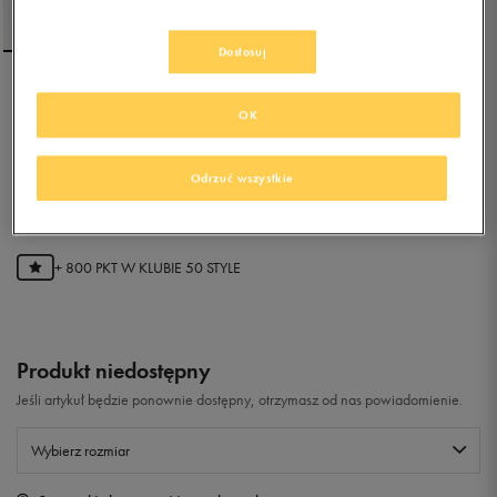
Dostosuj
NIKE BLUZA Z KAPTUREM
OK
M NSW HOODIE PO AIR
PRNT PACK
Odrzuć wszystkie
5.0
(
3
)
159,99
zł
z Vat
+ 800 PKT W
KLUBIE 50 STYLE
Produkt niedostępny
Jeśli artykuł będzie ponownie dostępny, otrzymasz od nas powiadomienie.
Wybierz rozmiar