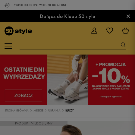
ZWROT DO 30 DNI. W KLUBIE DO 60 DNI.
×
Dołącz do Klubu 50 style
STRONA GŁÓWNA
MĘSKIE
UBRANIA
BLUZY
PRODUKT NIEDOSTĘPNY