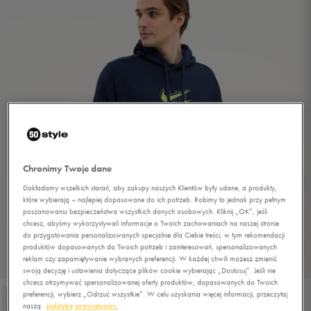
Chronimy Twoje dane
Dokładamy wszelkich starań, aby zakupy naszych Klientów były udane, a produkty,
które wybierają – najlepiej dopasowane do ich potrzeb. Robimy to jednak przy pełnym
poszanowaniu bezpieczeństwa wszystkich danych osobowych. Kliknij „OK”, jeśli
chcesz, abyśmy wykorzystywali informacje o Twoich zachowaniach na naszej stronie
do przygotowania personalizowanych specjalnie dla Ciebie treści, w tym rekomendacji
produktów dopasowanych do Twoich potrzeb i zainteresowań, spersonalizowanych
reklam czy zapamiętywanie wybranych preferencji. W każdej chwili możesz zmienić
1/3
swoją decyzję i ustawienia dotyczące plików cookie wybierając „Dostosuj”. Jeśli nie
chcesz otrzymywać spersonalizowanej oferty produktów, dopasowanych do Twoich
preferencji, wybierz „Odrzuć wszystkie”. W celu uzyskania więcej informacji, przeczytaj
naszą
politykę prywatności.