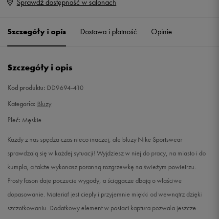
Sprawdź dostępność w salonach
S
Powiadom o dostępności
Szczegóły i opis
Dostawa i płatność
Opinie
M
Powiadom o dostępności
L
Powiadom o dostępności
Szczegóły i opis
XL
Powiadom o dostępności
Kod produktu:
DD9694-410
Kategoria:
Bluzy
XXL
Powiadom o dostępności
Płeć:
Męskie
Każdy z nas spędza czas nieco inaczej, ale bluzy Nike Sportswear
sprawdzają się w każdej sytuacji! Wyjdziesz w niej do pracy, na miasto i do
kumpla, a także wykonasz poranną rozgrzewkę na świeżym powietrzu.
Prosty fason daje poczucie wygody, a ściągacze dbają o właściwe
dopasowanie. Materiał jest ciepły i przyjemnie miękki od wewnątrz dzięki
szczotkowaniu. Dodatkowy element w postaci kaptura pozwala jeszcze