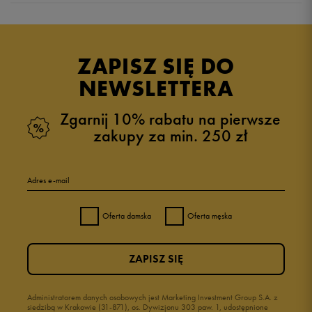
5.0
opinii klientów
3
z całego okresu
ZAPISZ SIĘ DO
zebranych i zweryfikowanych przez
NEWSLETTERA
Zgarnij 10% rabatu na pierwsze
zakupy za min. 250 zł
5
100%
Adres e-mail
4
0%
Oferta damska
Oferta męska
3
0%
ZAPISZ SIĘ
2
0%
1
Administratorem danych osobowych jest Marketing Investment Group S.A. z
0%
siedzibą w Krakowie (31-871), os. Dywizjonu 303 paw. 1, udostępnione