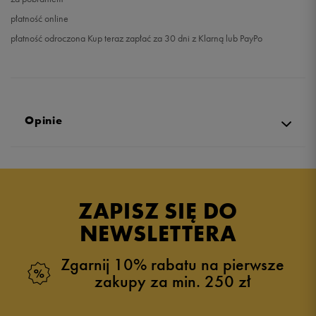
płatność online
płatność odroczona Kup teraz zapłać za 30 dni z Klarną lub PayPo
Opinie
5.0
opinii klientów
5
z całego okresu
ZAPISZ SIĘ DO
zebranych i zweryfikowanych przez
NEWSLETTERA
Zgarnij 10% rabatu na pierwsze
zakupy za min. 250 zł
5
100%