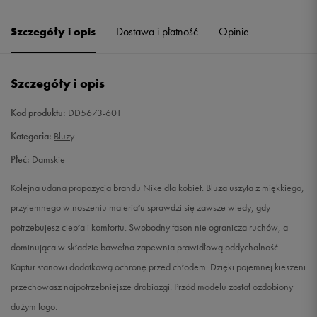
Szczegóły i opis
Dostawa i płatność
Opinie
S
Powiadom o dostępności
M
Powiadom o dostępności
Szczegóły i opis
L
Powiadom o dostępności
Kod produktu:
DD5673-601
Kategoria:
Bluzy
XL
Powiadom o dostępności
Płeć:
Damskie
Kolejna udana propozycja brandu Nike dla kobiet. Bluza uszyta z miękkiego,
przyjemnego w noszeniu materiału sprawdzi się zawsze wtedy, gdy
potrzebujesz ciepła i komfortu. Swobodny fason nie ogranicza ruchów, a
dominująca w składzie bawełna zapewnia prawidłową oddychalność.
Kaptur stanowi dodatkową ochronę przed chłodem. Dzięki pojemnej kieszeni
przechowasz najpotrzebniejsze drobiazgi. Przód modelu został ozdobiony
dużym logo.