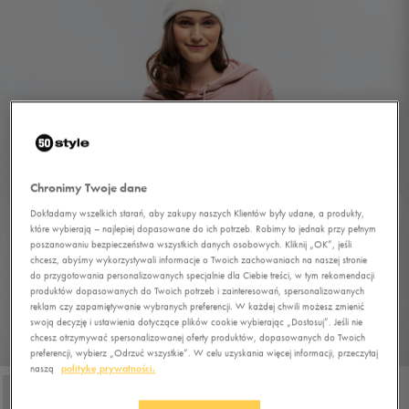
Chronimy Twoje dane
Dokładamy wszelkich starań, aby zakupy naszych Klientów były udane, a produkty,
które wybierają – najlepiej dopasowane do ich potrzeb. Robimy to jednak przy pełnym
poszanowaniu bezpieczeństwa wszystkich danych osobowych. Kliknij „OK”, jeśli
chcesz, abyśmy wykorzystywali informacje o Twoich zachowaniach na naszej stronie
do przygotowania personalizowanych specjalnie dla Ciebie treści, w tym rekomendacji
produktów dopasowanych do Twoich potrzeb i zainteresowań, spersonalizowanych
reklam czy zapamiętywanie wybranych preferencji. W każdej chwili możesz zmienić
swoją decyzję i ustawienia dotyczące plików cookie wybierając „Dostosuj”. Jeśli nie
chcesz otrzymywać spersonalizowanej oferty produktów, dopasowanych do Twoich
1/4
preferencji, wybierz „Odrzuć wszystkie”. W celu uzyskania więcej informacji, przeczytaj
naszą
politykę prywatności.