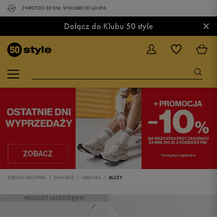
ZWROT DO 30 DNI. W KLUBIE DO 60 DNI.
×
Dołącz do Klubu 50 style
STRONA GŁÓWNA
DAMSKIE
UBRANIA
BLUZY
PRODUKT NIEDOSTĘPNY