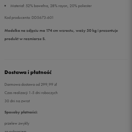
Materiał: 52% bawełna, 28% rayon, 20% poliester
Kod producenta: DD5673-601
Modelka na zdjęciu ma 174 cm wzrostu, waży 50 kg i prezentuje
produkt w rozmiarze S.
Dostawa i płatność
Darmowa dostawa od 299,99 zł
Czas realizacji 1-5 dni roboczych
30 dni na zwrot
Sposoby płatności:
przelew zwykły
za pobraniem