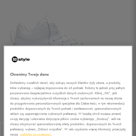
Chronimy Twoje dane
Dokładamy wszelkich starań, aby zakupy naszych Klientów były udane, a produkty,
które wybierają – najlepiej dopasowane do ich potrzeb. Robimy to jednak przy pełnym
poszanowaniu bezpieczeństwa wszystkich danych osobowych. Kliknij „OK”, jeśli
chcesz, abyśmy wykorzystywali informacje o Twoich zachowaniach na naszej stronie
do przygotowania personalizowanych specjalnie dla Ciebie treści, w tym rekomendacji
produktów dopasowanych do Twoich potrzeb i zainteresowań, spersonalizowanych
reklam czy zapamiętywanie wybranych preferencji. W każdej chwili możesz zmienić
1/5
swoją decyzję i ustawienia dotyczące plików cookie wybierając „Dostosuj”. Jeśli nie
chcesz otrzymywać spersonalizowanej oferty produktów, dopasowanych do Twoich
preferencji, wybierz „Odrzuć wszystkie”. W celu uzyskania więcej informacji, przeczytaj
naszą
politykę prywatności.