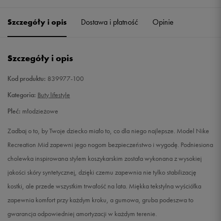
32
20 cm
Powiadom o dostępności
Szczegóły i opis
Dostawa i płatność
Opinie
35,5
22,5 cm
Powiadom o dostępności
Szczegóły i opis
36
23 cm
Powiadom o dostępności
Kod produktu:
839977-100
36,5
23,5 cm
Powiadom o dostępności
Kategoria:
Buty lifestyle
Płeć:
młodzieżowe
37,5
23,5 cm
Powiadom o dostępności
Zadbaj o to, by Twoje dziecko miało to, co dla niego najlepsze. Model Nike
38
24 cm
Powiadom o dostępności
Recreation Mid zapewni jego nogom bezpieczeństwo i wygodę. Podniesiona
cholewka inspirowana stylem koszykarskim została wykonana z wysokiej
38,5
24 cm
Powiadom o dostępności
jakości skóry syntetycznej, dzięki czemu zapewnia nie tylko stabilizację
kostki, ale przede wszystkim trwałość na lata. Miękka tekstylna wyściółka
39
24,5 cm
Powiadom o dostępności
zapewnia komfort przy każdym kroku, a gumowa, gruba podeszwa to
gwarancja odpowiedniej amortyzacji w każdym terenie.
40
25 cm
Powiadom o dostępności