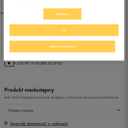
Dostosuj
NIKE COURT BOROUGH
OK
MID (GS)
0.0
(
0
)
Odrzuć wszystkie
129,99
zł
z Vat
+ 650 PKT W
KLUBIE 50 STYLE
Produkt niedostępny
Jeśli artykuł będzie ponownie dostępny, otrzymasz od nas powiadomienie.
Wybierz rozmiar
Sprawdź dostępność w salonach
Rozmiary EU
Rozmiary US