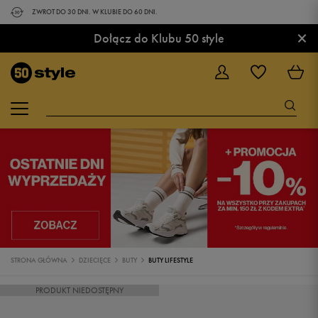
ZWROT DO 30 DNI. W KLUBIE DO 60 DNI.
×
Dołącz do Klubu 50 style
STRONA GŁÓWNA
DZIECIĘCE
BUTY
BUTY LIFESTYLE
PRODUKT NIEDOSTĘPNY