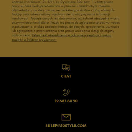
siedzibą w Krakowie (31-871), os. Dywizjonu 303 paw. 1, udostępnione
powyżej dane będą przetwarzane w prawnie uzasadnionym interesie
administratora, za który uważa się marketing produktów i usług własnych.
Podając swój adres mailowy zgadzasz się na otrzymywanie informacji
handlowych. Podanie danych jest dobrowolne, aczkolwiek niezbędne w celu
otrzymywania newslettera. Każdy ma prawo do zgłoszenia sprzeciwu wobec
przetwarzania, a także żądania dostępu do danych, sprostowania, usunięcia
lub ograniczenia przetwarzania oraz prawo wniesienia skargi do organu
nadzorczego.
Pełną treść oświadczenia o ochronie prywatności można
znaleźć w Polityce prywatności.
CHAT
12 681 84 90
SKLEP@50STYLE.COM