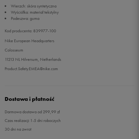
Wierzch: skóra syntetyczna
Wyściółka: materiał tekstylny
Podeszwa: guma
Kod producenta: 839977-100
Nike European Headquarters
Colosseum
11213 NL Hilversum, Netherlands
Product.Safety.EMEA@nike.com
Dostawa i płatność
Darmowa dostawa od 299,99 zł
Czas realizacji 1-5 dni roboczych
30 dni na zwrot