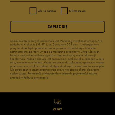
Oferta damska
Oferta męska
ZAPISZ SIĘ
Administratorem danych osobowych jest Marketing Investment Group S.A. z
siedzibą w Krakowie (31-871), os. Dywizjonu 303 paw. 1, udostępnione
powyżej dane będą przetwarzane w prawnie uzasadnionym interesie
administratora, za który uważa się marketing produktów i usług własnych.
Podając swój adres mailowy zgadzasz się na otrzymywanie informacji
handlowych. Podanie danych jest dobrowolne, aczkolwiek niezbędne w celu
otrzymywania newslettera. Każdy ma prawo do zgłoszenia sprzeciwu wobec
przetwarzania, a także żądania dostępu do danych, sprostowania, usunięcia
lub ograniczenia przetwarzania oraz prawo wniesienia skargi do organu
nadzorczego.
Pełną treść oświadczenia o ochronie prywatności można
znaleźć w Polityce prywatności.
CHAT