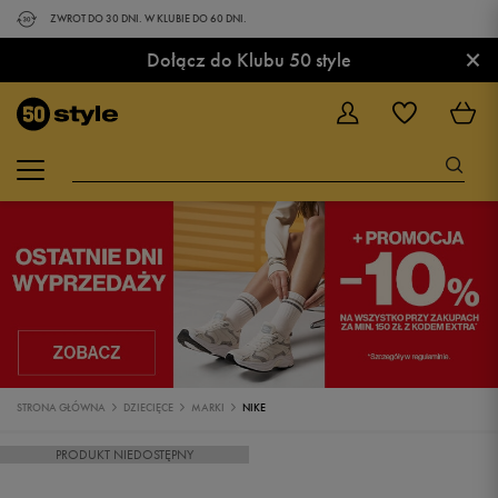
ZWROT DO 30 DNI. W KLUBIE DO 60 DNI.
×
Dołącz do Klubu 50 style
STRONA GŁÓWNA
DZIECIĘCE
MARKI
NIKE
PRODUKT NIEDOSTĘPNY