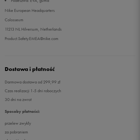
Podeszwa: EVA, guma
Nike European Headquarters
33,5
21 cm
Powiadom o dostępności
Colosseum
11213 NL Hilversum, Netherlands
34
21,5 cm
Powiadom o dostępności
Product.Safety.EMEA@nike.com
35
22 cm
Powiadom o dostępności
Dostawa i płatność
Darmowa dostawa od 299,99 zł
Czas realizacji 1-5 dni roboczych
30 dni na zwrot
Sposoby płatności:
przelew zwykły
za pobraniem