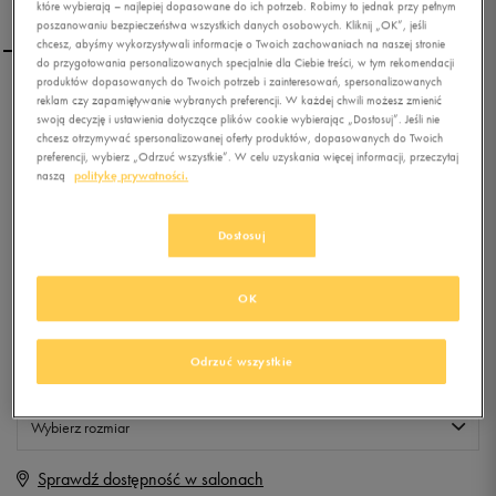
które wybierają – najlepiej dopasowane do ich potrzeb. Robimy to jednak przy pełnym
poszanowaniu bezpieczeństwa wszystkich danych osobowych. Kliknij „OK”, jeśli
chcesz, abyśmy wykorzystywali informacje o Twoich zachowaniach na naszej stronie
do przygotowania personalizowanych specjalnie dla Ciebie treści, w tym rekomendacji
produktów dopasowanych do Twoich potrzeb i zainteresowań, spersonalizowanych
NIKE COURT ROYALE GPV
reklam czy zapamiętywanie wybranych preferencji. W każdej chwili możesz zmienić
swoją decyzję i ustawienia dotyczące plików cookie wybierając „Dostosuj”. Jeśli nie
chcesz otrzymywać spersonalizowanej oferty produktów, dopasowanych do Twoich
preferencji, wybierz „Odrzuć wszystkie”. W celu uzyskania więcej informacji, przeczytaj
0.0
naszą
politykę prywatności.
(
0
)
79,99
zł
z Vat
Dostosuj
+ 400 PKT W
KLUBIE 50 STYLE
OK
Produkt niedostępny
Odrzuć wszystkie
Jeśli artykuł będzie ponownie dostępny, otrzymasz od nas powiadomienie.
Wybierz rozmiar
Sprawdź dostępność w salonach
Rozmiary EU
Rozmiary US