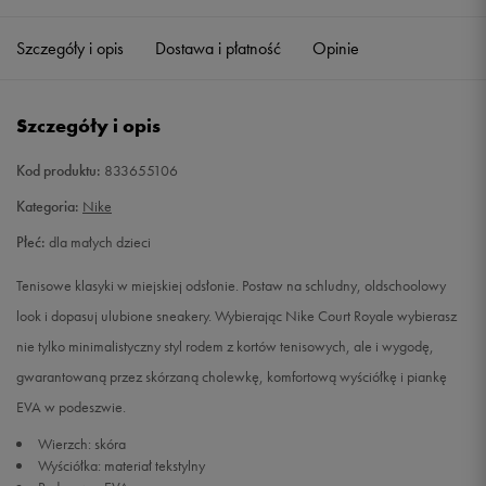
27,5
16,5 cm
Powiadom o dostępności
Szczegóły i opis
Dostawa i płatność
Opinie
28
17 cm
Powiadom o dostępności
Szczegóły i opis
28,5
17,5 cm
Powiadom o dostępności
Kod produktu:
833655106
29,5
18 cm
Powiadom o dostępności
Kategoria:
Nike
Płeć:
dla małych dzieci
30
18,5 cm
Powiadom o dostępności
Tenisowe klasyki w miejskiej odsłonie. Postaw na schludny, oldschoolowy
31
19 cm
Powiadom o dostępności
look i dopasuj ulubione sneakery. Wybierając Nike Court Royale wybierasz
nie tylko minimalistyczny styl rodem z kortów tenisowych, ale i wygodę,
31,5
19,5 cm
Powiadom o dostępności
gwarantowaną przez skórzaną cholewkę, komfortową wyściółkę i piankę
EVA w podeszwie.
32
20 cm
Powiadom o dostępności
Wierzch: skóra
Wyściółka: materiał tekstylny
33
20,5 cm
Powiadom o dostępności