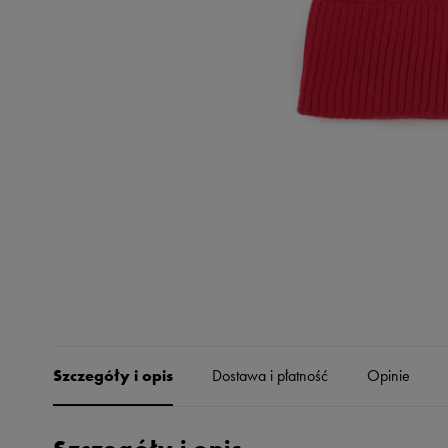
Skechers
Timberland
Umbro
Under Armour
Up8
U.S. Polo ASSN.
Vans
Szczegóły i opis
Dostawa i płatność
Opinie