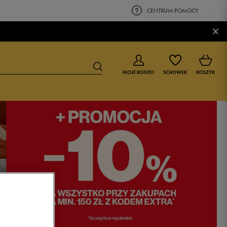
CENTRUM POMOCY
×
MOJE KONTO
SCHOWEK
KOSZYK
BUTY DLA CHŁOPCA
BUTY DLA DZIEWCZYNKI
0-4 lat
0-4 lat
4-8 lat
4-8 lat
9-16 lat
9-16 lat