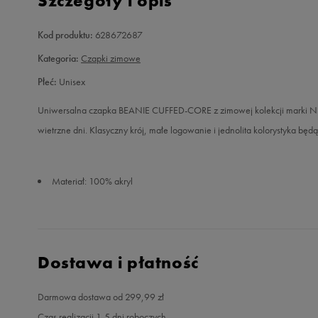
Szczegóły i opis
Kod produktu:
628672687
Kategoria:
Czapki zimowe
Płeć:
Unisex
Uniwersalna czapka BEANIE CUFFED-CORE z zimowej kolekcji marki Nike.
wietrzne dni. Klasyczny krój, małe logowanie i jednolita kolorystyka 
Materiał: 100% akryl
Dostawa i płatność
Darmowa dostawa od 299,99 zł
Czas realizacji 1-5 dni roboczych