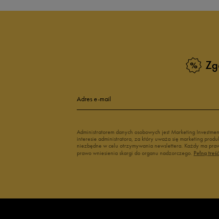
Zg
Adres e-mail
Administratorem danych osobowych jest Marketing Investme
interesie administratora, za który uważa się marketing pro
niezbędne w celu otrzymywania newslettera. Każdy ma prawo
prawo wniesienia skargi do organu nadzorczego.
Pełną treś