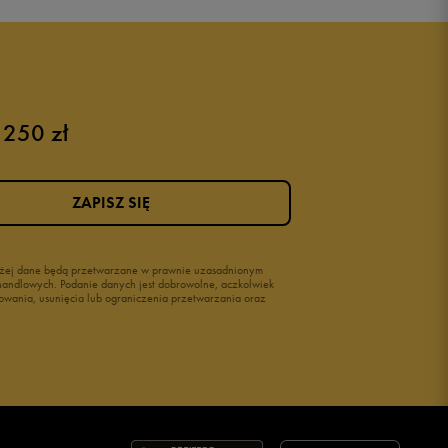
 250 zł
ZAPISZ SIĘ
wyżej dane będą przetwarzane w prawnie uzasadnionym
i handlowych. Podanie danych jest dobrowolne, aczkolwiek
owania, usunięcia lub ograniczenia przetwarzania oraz