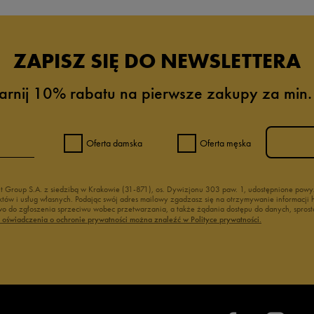
ZAPISZ SIĘ DO NEWSLETTERA
arnij 10% rabatu na pierwsze zakupy za min.
Oferta damska
Oferta męska
nt Group S.A. z siedzibą w Krakowie (31-871), os. Dywizjonu 303 paw. 1, udostępnione po
duktów i usług własnych. Podając swój adres mailowy zgadzasz się na otrzymywanie informacj
 do zgłoszenia sprzeciwu wobec przetwarzania, a także żądania dostępu do danych, sprost
ć oświadczenia o ochronie prywatności można znaleźć w Polityce prywatności.