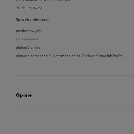
30 dni na zwrot
Sposoby płatności:
przelew zwykły
za pobraniem
płatność online
płatność odroczona Kup teraz zapłać za 30 dni z Klarną lub PayPo
Opinie
Produkt nie posia