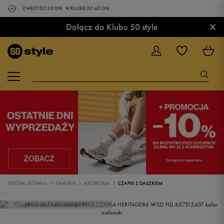
ZWROT DO 30 DNI. W KLUBIE DO 60 DNI.
×
Dołącz do Klubu 50 style
STRONA GŁÓWNA
DAMSKIE
AKCESORIA
CZAPKI Z DASZKIEM
PRODUKT NIEDOSTĘPNY