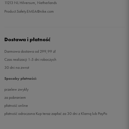
11213 NL Hilversum, Netherlands
Product.Safety.EMEA@nike.com
Dostawa i płatność
Darmowa dostawa od 299,99 zł
Czas realizacji 1-5 dni roboczych
30 dni na zwrot
Sposoby płatności:
przelew zwykły
za pobraniem
płatność online
płatność odroczona Kup teraz zapłać za 30 dni z Klarną lub PayPo