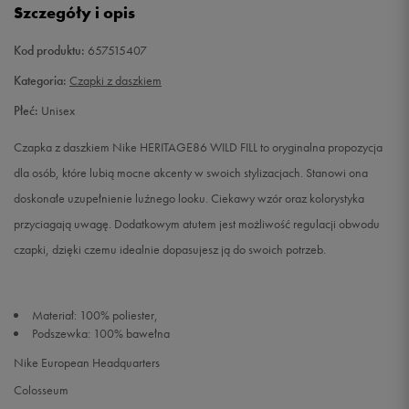
Szczegóły i opis
Kod produktu:
657515407
Kategoria:
Czapki z daszkiem
Płeć:
Unisex
Czapka z daszkiem Nike HERITAGE86 WILD FILL to oryginalna propozycja
dla osób, które lubią mocne akcenty w swoich stylizacjach. Stanowi ona
doskonałe uzupełnienie luźnego looku. Ciekawy wzór oraz kolorystyka
przyciagają uwagę. Dodatkowym atutem jest możliwość regulacji obwodu
czapki, dzięki czemu idealnie dopasujesz ją do swoich potrzeb.
Materiał: 100% poliester,
Podszewka: 100% bawełna
Nike European Headquarters
Colosseum