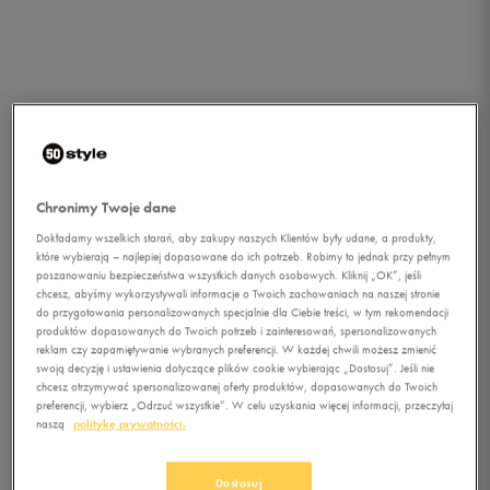
Chronimy Twoje dane
Dokładamy wszelkich starań, aby zakupy naszych Klientów były udane, a produkty,
które wybierają – najlepiej dopasowane do ich potrzeb. Robimy to jednak przy pełnym
poszanowaniu bezpieczeństwa wszystkich danych osobowych. Kliknij „OK”, jeśli
chcesz, abyśmy wykorzystywali informacje o Twoich zachowaniach na naszej stronie
do przygotowania personalizowanych specjalnie dla Ciebie treści, w tym rekomendacji
1/1
produktów dopasowanych do Twoich potrzeb i zainteresowań, spersonalizowanych
reklam czy zapamiętywanie wybranych preferencji. W każdej chwili możesz zmienić
swoją decyzję i ustawienia dotyczące plików cookie wybierając „Dostosuj”. Jeśli nie
chcesz otrzymywać spersonalizowanej oferty produktów, dopasowanych do Twoich
preferencji, wybierz „Odrzuć wszystkie”. W celu uzyskania więcej informacji, przeczytaj
naszą
politykę prywatności.
NIKE CZAPKA HERITAGE86
Dostosuj