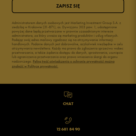
ZAPISZ SIĘ
Administratorem danych osobowych jest Marketing Investment Group S.A. z
siedzibą w Krakowie (31-871), os. Dywizjonu 303 paw. 1, udostępnione
powyżej dane będą przetwarzane w prawnie uzasadnionym interesie
administratora, za który uważa się marketing produktów i usług własnych.
Podając swój adres mailowy zgadzasz się na otrzymywanie informacji
handlowych. Podanie danych jest dobrowolne, aczkolwiek niezbędne w celu
otrzymywania newslettera. Każdy ma prawo do zgłoszenia sprzeciwu wobec
przetwarzania, a także żądania dostępu do danych, sprostowania, usunięcia
lub ograniczenia przetwarzania oraz prawo wniesienia skargi do organu
nadzorczego.
Pełną treść oświadczenia o ochronie prywatności można
znaleźć w Polityce prywatności.
CHAT
12 681 84 90