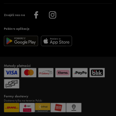
Praca
Regulamin aplikacji 50 style
Informacje o firmie
Więcej regulaminów >
Znajdź nas na
Pobierz aplikację
Metody płatności
Formy dostawy
Dostawa tylko na terenie Polski