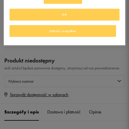
WILD FILL
OK
0.0
(
0
)
0
zł
z Vat
Odrzuć wszystkie
+ 0 PKT W
KLUBIE 50 STYLE
Produkt niedostępny
Jeśli artykuł będzie ponownie dostępny, otrzymasz od nas powiadomienie.
Wybierz rozmiar
Sprawdź dostępność w salonach
Rozmiary EU
Rozmiary US
ONE SIZE
Powiadom o dostępności
Szczegóły i opis
Dostawa i płatność
Opinie