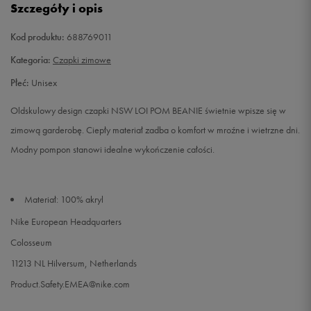
Szczegóły i opis
Kod produktu:
688769011
Kategoria:
Czapki zimowe
Płeć:
Unisex
Oldskulowy design czapki NSW LOI POM BEANIE świetnie wpisze się w
zimową garderobę. Ciepły materiał zadba o komfort w mroźne i wietrzne dni.
Modny pompon stanowi idealne wykończenie całości.
Materiał: 100% akryl
Nike European Headquarters
Colosseum
11213 NL Hilversum, Netherlands
Product.Safety.EMEA@nike.com