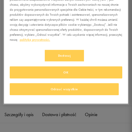
POM BEANIE
chcesz, abyśmy wykorzystywali informacje o Twoich zachowaniach na naszej stronie
do przygotowania personalizowanych specjalnie dla Ciebie treści, w tym rekomendacji
produktów dopasowanych do Twoich potrzeb i zainteresowań, spersonalizowanych
0.0
(
0
)
reklam czy zapamiętywanie wybranych preferencji. W każdej chwili możesz zmienić
29,99
zł
z Vat
swoją decyzję i ustawienia dotyczące plików cookie wybierając „Dostosuj”. Jeśli nie
chcesz otrzymywać spersonalizowanej oferty produktów, dopasowanych do Twoich
+ 150 PKT W
KLUBIE 50 STYLE
preferencji, wybierz „Odrzuć wszystkie”. W celu uzyskania więcej informacji, przeczytaj
naszą
politykę prywatności.
Dostosuj
Produkt niedostępny
Jeśli artykuł będzie ponownie dostępny, otrzymasz od nas powiadomienie.
OK
Wybierz rozmiar
Odrzuć wszystkie
Sprawdź dostępność w salonach
ONE SIZE
Powiadom o dostępności
Szczegóły i opis
Dostawa i płatność
Opinie