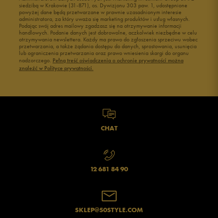
siedzibą w Krakowie (31-871), os. Dywizjonu 303 paw. 1, udostępnione
powyżej dane będą przetwarzane w prawnie uzasadnionym interesie
administratora, za który uważa się marketing produktów i usług własnych.
Podając swój adres mailowy zgadzasz się na otrzymywanie informacji
handlowych. Podanie danych jest dobrowolne, aczkolwiek niezbędne w celu
otrzymywania newslettera. Każdy ma prawo do zgłoszenia sprzeciwu wobec
przetwarzania, a także żądania dostępu do danych, sprostowania, usunięcia
lub ograniczenia przetwarzania oraz prawo wniesienia skargi do organu
nadzorczego.
Pełną treść oświadczenia o ochronie prywatności można
znaleźć w Polityce prywatności.
CHAT
12 681 84 90
SKLEP@50STYLE.COM