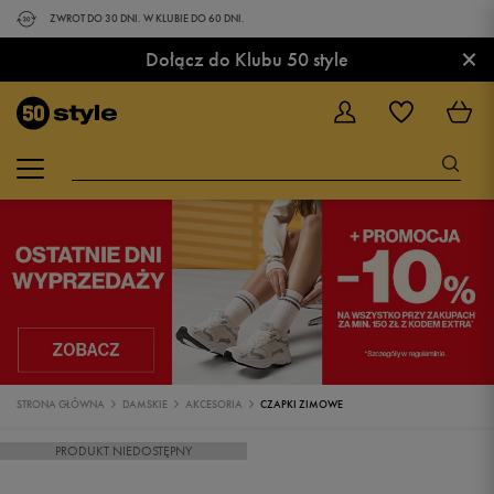
ZWROT DO 30 DNI. W KLUBIE DO 60 DNI.
×
Dołącz do Klubu 50 style
STRONA GŁÓWNA
DAMSKIE
AKCESORIA
CZAPKI ZIMOWE
PRODUKT NIEDOSTĘPNY